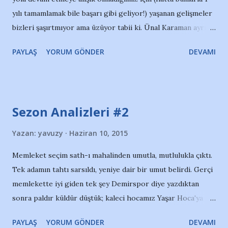
yılı tamamlamak bile başarı gibi geliyor!) yaşanan gelişmeler
10 yılın en rahat kongresi oldu belki de; yönetim rahat bir
bizleri şaşırtmıyor ama üzüyor tabii ki. Ünal Karaman ayrıldı;
şekilde oluştu. Bir yandan iyi, erkenden hazırlıklar başlar.
bence kimi maçlarda yaptığı hatalara rağmen elindeki
Ama bir yandan da eleştirinin eksikliği, desteğin bu kadar
PAYLAŞ
YORUM GÖNDER
DEVAMI
kadroyla başarılı olmuştur; eski yönetimin tercihiydi en
büyük olması...
nihayetinde, yönetim devam etmeyeceği belli olunca onunla
da yollar ayrıldı. Yeni yönetim, yine belediye eksenli olacak
gibi görünüyor. Belediyenin desteklediği bir yönetimle
Sezon Analizleri #2
belediyenin kurduğu ya da doğrudan kontrol ettiği bir
yönetim arasında fark var. Halkın seçtiği yöneticilerin, halkın
Yazan:
yavuzy
Haziran 10, 2015
takımına ilgi göstermesi anlaşılabilir bir durum; biz
Memleket seçim sath-ı mahalinden umutla, mutlulukla çıktı.
patronların, şirketlerin takımı değiliz. Vatandaşın temas
Tek adamın tahtı sarsıldı, yeniye dair bir umut belirdi. Gerçi
edebildiği, hesap sorabildiği yerlerdir belediyeler. Ama yıllar
memlekette iyi giden tek şey Demirspor diye yazdıktan
gösterdi ki belediyelerin kontrolündeki yönetimler, hesap
sonra paldır küldür düştük; kaleci hocamız Yaşar Hoca'ya
vermeden çekip gidiyor. Asıl sorun alternatifin olmaması,
sempati yaptıktan sonra neredeyse gol yeme rekoru kırdık.
belediyeden bağımsız bir listenin kurulamaması. Bu Adan...
PAYLAŞ
YORUM GÖNDER
DEVAMI
O yüzden şimdi de dilimizi ısıralım. Şimdi de Demirspor