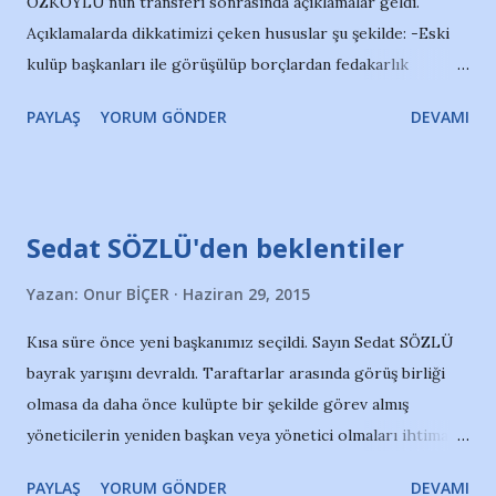
ÖZKÖYLÜ'nün transferi sonrasında açıklamalar geldi.
Açıklamalarda dikkatimizi çeken hususlar şu şekilde: -Eski
kulüp başkanları ile görüşülüp borçlardan fedakarlık
istenecek. Fedakarlık yapmayanı düşman ilan etmek doğru
PAYLAŞ
YORUM GÖNDER
DEVAMI
değil elbet, herkes koyduğu parayı tabi ki alacak. Ancak
fedakarlık yapanı, yapabileni de takdir etmek gerekir. Bu
fedakarlığı isteyebilecek yegane yönetimin mevcut yönetim
olduğunu bir önceki yazımızda belirtmiştik. -Temlik işi artık
Sedat SÖZLÜ'den beklentiler
Adana Demirspor'da olmayacak. Bu eğer konulan paralar
için haciz müessesesinin işletileceği anlamına gelmiyorsa ki;
Yazan:
Onur BİÇER
Haziran 29, 2015
sanmıyorum bu anlama geldiğini, Adana Demirspor için
Kısa süre önce yeni başkanımız seçildi. Sayın Sedat SÖZLÜ
muhteşem bir haber demektir. Yeni yönetimin borcu hiçbir
bayrak yarışını devraldı. Taraftarlar arasında görüş birliği
şekilde artırmaksızın transfer yapacağı, giderleri ödeyeceği
olmasa da daha önce kulüpte bir şekilde görev almış
sonucu doğar buradan. Bu da borcumuzun en az temlikli
yöneticilerin yeniden başkan veya yönetici olmaları ihtimali
gelirlerimiz kadar azalacağı anlamına gelir. Yılda 6-7 milyon
taraftarlar arasında gerginlik yaratmıştı. Bu gerginlik de
TL arası federasyon ve iddaa gelirimiz olsa borcumuzun 12-
PAYLAŞ
YORUM GÖNDER
DEVAMI