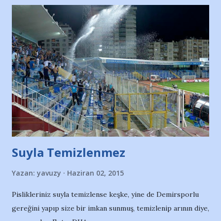
uygulamalarla zaten tarafsız olmayan bir ligte mücadele
ettik. Tarafsız olmayan, lekeli bir ligte, olabilecek en iyi
mücadeleyi verdik. Taraftarı olan takımlar her zaman sorun
çıkarma ihtimali olan takımlardır. Çok pasolig sattınız diye
bizi pohpohlasalar da, istedikleri taraftar profili ortada.
Taraftarı güçlü olan bir takımın Süper Lig'te olmasını
istemiyorlar. Federasyon, taraftarsız bir futbol istiyor. Bu
sezonun sürprizi Demirspor'du aslında. Bu kadroyla kimse
bizi şampiyonluk adayı göstermiyordu. Ama özellikle ikinci ...
Suyla Temizlenmez
Yazan:
yavuzy
Haziran 02, 2015
Pislikleriniz suyla temizlense keşke, yine de Demirsporlu
gereğini yapıp size bir imkan sunmuş, temizlenip arının diye,