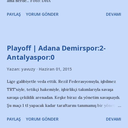
ama nerde... Foto: DHA
PAYLAŞ
YORUM GÖNDER
DEVAMI
Playoff | Adana Demirspor:2-
Antalyaspor:0
Yazan:
yavuzy
Haziran 01, 2015
Lige galibiyetle veda ettik. Rezil Federasyonuyla, işbilmez
TRT'siyle, tetikçi hakemiyle, işbirlikçi takımlarıyla savaşa
savaşa çekildik arenadan. Keşke biraz da yönetim savaşsaydı.
Şu maçı 1 tl yapacak kadar taraftarını tanımamış bir yönetim.
Son 5 hafta net bir açıklama duyamadığımız, kamuoyunu
PAYLAŞ
YORUM GÖNDER
DEVAMI
yönetemeyen bir yönetim. Her şey profesyonelce giderken