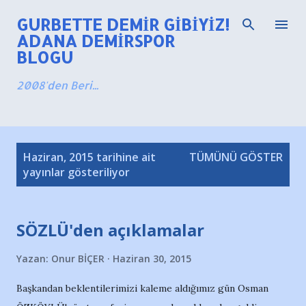
Ana içeriğe atla
GURBETTE DEMIR GIBIYIZ!
ADANA DEMIRSPOR
BLOGU
2008'den Beri...
K
Haziran, 2015 tarihine ait
TÜMÜNÜ GÖSTER
a
yayınlar gösteriliyor
y
ı
SÖZLÜ'den açıklamalar
t
l
Yazan:
Onur BİÇER
Haziran 30, 2015
a
r
Başkandan beklentilerimizi kaleme aldığımız gün Osman