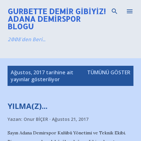
Ana içeriğe atla
GURBETTE DEMIR GIBIYIZ!
ADANA DEMIRSPOR
BLOGU
2008'den Beri...
K
Ağustos, 2017 tarihine ait
TÜMÜNÜ GÖSTER
a
yayınlar gösteriliyor
y
ı
YILMA(Z)...
t
l
Yazan:
Onur BİÇER
Ağustos 21, 2017
a
r
Sayın Adana Demirspor Kulübü Yönetimi ve Teknik Ekibi.