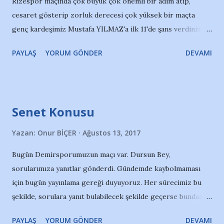
Rizespor maçında çok büyük çok önemli bir adım atıp,
cesaret gösterip zorluk derecesi çok yüksek bir maçta
genç kardeşimiz Mustafa YILMAZ'a ilk 11'de şans verdiniz.
Bu hareketinizle ne kadar gurur duysak azdır. Mustafa
PAYLAŞ
YORUM GÖNDER
DEVAMI
hatalar da yapabilirdi, maçı onun yüzünden kaybedebilirdik
de. Bunlar olmadı ama ilerleyen haftalarda bunları da göze
almaya devam etmenizi bekliyoruz. Biz en kritik maçlarımızı
en kumaşı iyi ama ruhsuz topçularımız yüzünden kaybettik.
Senet Konusu
Çoğumuzun hayatı boyunca göremeyeceği paraları
çuvallarına doldurup, ekmeğine ihanet edip çekip gittiler.
Yazan:
Onur BİÇER
Ağustos 13, 2017
1995 yılından beri en üst ligi göremediysek bu zincire hep
Bugün Demirsporumuzun maçı var. Dursun Bey,
eyvallah dediğimiz için oldu. Oysa balyoz bizde. Kıralım
sorularımıza yanıtlar gönderdi. Gündemde kaybolmaması
gitsin. Günlük yaşamayalım. Kıralım zinciri, sabırlı olalım ve
için bugün yayınlama gereği duyuyoruz. Her sürecimiz bu
gençlerimize umut ışığı biz olalım. Sadece Mustafa değil
şekilde, sorulara yanıt bulabilecek şekilde geçerse bundan
mesele. Bugün Mustafa oynarsa, yarın ben de oynayabilirim
Demirspor kazanır. Dursun Bey'in yazısını alıntılıyoruz.
diyenler artar. Gençlerimizin hevesi kırılmaz. Hedefleri
PAYLAŞ
YORUM GÖNDER
DEVAMI