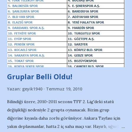
Demirspor'un, Demirspor iç dinamikleri açısından önemli
sezonlarından biri bu. Benim kendi adıma "hedef"lerimde bu
yönde gelişiyor dolayısıyla. İçimizi bir çekip çevirelim
öncelikle. Şampiyonluk? Elbette isterim. Her
Demirsporlu'nun istediği gibi, "Benim Demirsporum Avrupa
Şampiyonu olmalıdır" diyenler gibi. Ancak bu sene olunur,
olunmaz bek...
Gruplar Belli Oldu!
Yazan:
geyik1940
Temmuz 19, 2010
Bilindiği üzere, 2010-2011 sezonu TFF 2. Lig'deki statü
değişikliği nedeniyle 2 grupta oynanacak. Bizim grup
diğerine kıyasla daha zorlu görünüyor. Ankara Tayfası için
yakın deplasmanlar, hatta 2 iç saha maçı var. Hayırlı, uğurlu