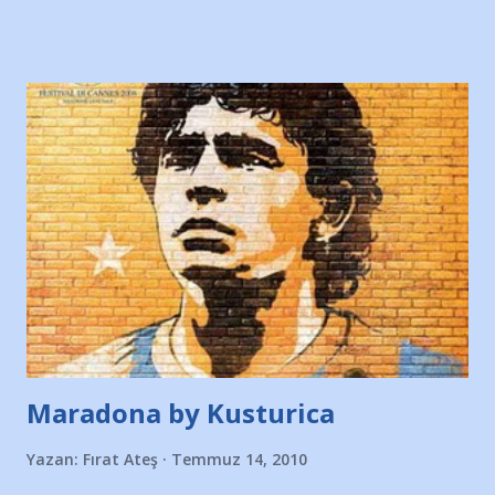
doğrudan Bank Asya 1. Lig'e yükselecek. Her iki grupta 2., 3.,
4., ve 5. sırayı alan takımlar ise TFF'nin belirleyeceği sahada
tek maç eleme usulüyle mücadele edecek ve finalde kazanan
takım Bank Asya 1. Lig'e yükselmeye hak kazanacak.
Başarılar Adana Demirspor..!
Maradona by Kusturica
Yazan:
Fırat Ateş
Temmuz 14, 2010