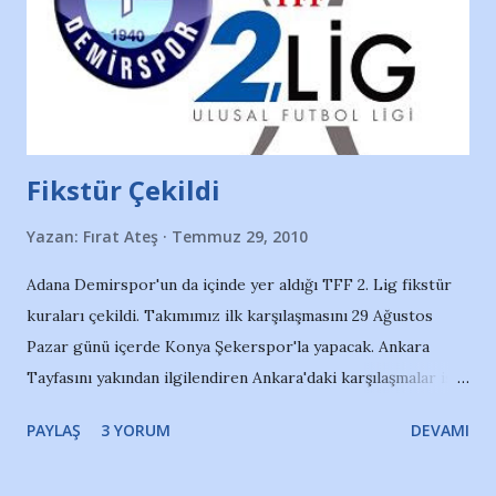
Fikstür Çekildi
Yazan:
Fırat Ateş
Temmuz 29, 2010
Adana Demirspor'un da içinde yer aldığı TFF 2. Lig fikstür
kuraları çekildi. Takımımız ilk karşılaşmasını 29 Ağustos
Pazar günü içerde Konya Şekerspor'la yapacak. Ankara
Tayfasını yakından ilgilendiren Ankara'daki karşılaşmalar ise
Türk Telekom'la 31 Ekim'de, Pursaklarspor ile 5 Aralık'ta
PAYLAŞ
3 YORUM
DEVAMI
gerçekleşecek. 1.Hafta:Adana Demirspor - K.Toklu
Şekerspor 2.Hafta:Balıkesirspor - Adana Demirspor