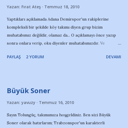
Yazan:
Fırat Ateş
Temmuz 18, 2010
Yaptıkları açıklamada Adana Demirspor'un rakiplerine
kompleksli bir şekilde köy takımı diyen grup bizim
muhatabımız değildir, olamaz da... O açıklamayı önce yazıp
sonra onlara verip, oku diyenler muhatabımızdır. Ve
mücadelemiz onlarladır... ŞİMŞEKLER GRUBU
PAYLAŞ
2 YORUM
DEVAMI
Büyük Soner
Yazan:
yavuzy
Temmuz 16, 2010
Sayın Tolungüç, takımımıza hoşgeldiniz. Ben sizi Büyük
Soner olarak hatırlarım; Trabzonspor'un karakterli