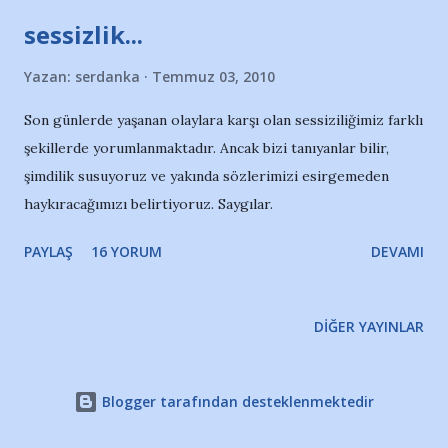
attığının, soyunma odalarında neler olduğunun "itiraf"ı diğer
sessizlik...
tarafa... Futbolla pek ilgisi olmayanlardan kurulu yönetim
kurulu başka bir tarafa... 7 kere gidip 8 kere gelmelerle,
Yazan:
serdanka
Temmuz 03, 2010
"Süleyman hep başbakan" moduyla, aynı ezberlerle taraftarı
Son günlerde yaşanan olaylara karşı olan sessiziliğimiz farklı
oyalama politikanız, "çatlak ses istemiyorum"
şekillerde yorumlanmaktadır. Ancak bizi tanıyanlar bilir,
diktatörlüğünüz bambaşka bir tarafa... Bunlarla boğuşmanın
şimdilik susuyoruz ve yakında sözlerimizi esirgemeden
vakti değil. Şu anda Adana'da sizle baş edecek bir güç yok
haykıracağımızı belirtiyoruz. Saygılar.
gibi görünüyor. Madem zirveye çıktınız, şimdi zaman, bize
borcunuzu ödeme vakti. Mayıs'a kad...
PAYLAŞ
16 YORUM
DEVAMI
DIĞER YAYINLAR
Blogger tarafından desteklenmektedir