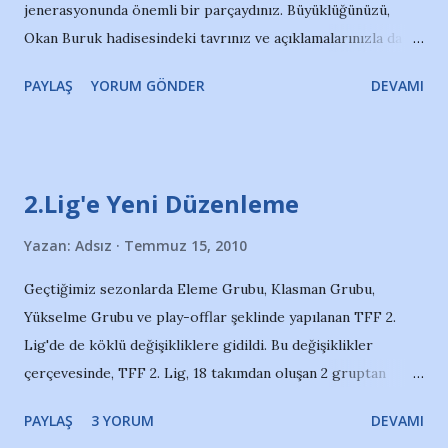
jenerasyonunda önemli bir parçaydınız. Büyüklüğünüzü,
Okan Buruk hadisesindeki tavrınız ve açıklamalarınızla da
perçinlemiştiniz o zamanlar. Sayın Tolungüç, göreve
PAYLAŞ
YORUM GÖNDER
DEVAMI
geldiğiniz günden beri duruşunuz, açıklamalarınız, haliniz
tavrınız, o eski günlerinizden pek birşey değişmediğini
gösteriyor ve beni mutlu ediyor. Ama umutlanmanın iyi
birşey olmadığını bilen bir taraftarım. Çünkü, başta yeni ve
2.Lig'e Yeni Düzenleme
eskimeyen başkanımız Sayın Tuncel'in yoğun emekleriyle, bu
taraftarın burnu fazlasıyla sürtüldü. Sayın Tolungüç, ne yazık
Yazan:
Adsız
Temmuz 15, 2010
ki Adana Demirspor'da sadece işini yapan, ahlaklı bir duruş
Geçtiğimiz sezonlarda Eleme Grubu, Klasman Grubu,
sergileyen, takıma karakterli bir oyun oynatan teknik
Yükselme Grubu ve play-offlar şeklinde yapılanan TFF 2.
adamlar fazla barınamıyor. Bu gerçeği bilmenizi istedim. Son
Lig'de de köklü değişikliklere gidildi. Bu değişiklikler
yıllarda Behzat Çınar, Sadi Tekelioğlu gibi sadece işini
çerçevesinde, TFF 2. Lig, 18 takımdan oluşan 2 gruptan
yapmaya odaklanan hocalarımız yerel basının ve kaynayan
oluşacak. Çift devreli lig usulüne göre oynanacak
Demirspor kazananın işbirliğiyle heba edildiler. Dilerim ki
PAYLAŞ
3 YORUM
DEVAMI
müsabakalardan sonra her grubun birincisi olan 2 takım
sizin bu eli yüzü ...