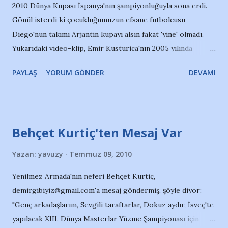
2010 Dünya Kupası İspanya'nın şampiyonluğuyla sona erdi.
Gönül isterdi ki çocukluğumuzun efsane futbolcusu
Diego'nun takımı Arjantin kupayı alsın fakat 'yine' olmadı.
Yukarıdaki video-klip, Emir Kusturica'nın 2005 yılında
gösterime giren belgesel niteliğindeki "Maradona by
PAYLAŞ
YORUM GÖNDER
DEVAMI
Kusturica" filminde geçen Manu Chao'nun seslendirdiği
güzel bir şarkı: La Vida Tombola... İyi seyirler...
Behçet Kurtiç'ten Mesaj Var
Yazan:
yavuzy
Temmuz 09, 2010
Yenilmez Armada'nın neferi Behçet Kurtiç,
demirgibiyiz@gmail.com'a mesaj göndermiş, şöyle diyor:
"Genç arkadaşlarım, Sevgili taraftarlar, Dokuz aydır, İsveç'te
yapılacak XIII. Dünya Masterlar Yüzme Şampiyonası için