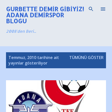
Ana içeriğe atla
GURBETTE DEMIR GIBIYIZ!
ADANA DEMIRSPOR
BLOGU
2008'den Beri...
K
Temmuz, 2010 tarihine ait
TÜMÜNÜ GÖSTER
a
yayınlar gösteriliyor
y
ı
t
l
a
r