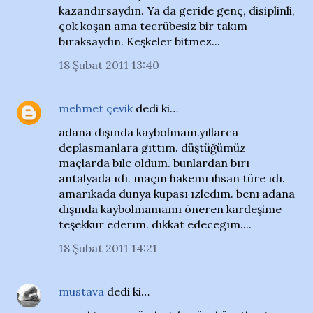
kazandırsaydın. Ya da geride genç, disiplinli,
çok koşan ama tecrübesiz bir takım
bıraksaydın. Keşkeler bitmez...
18 Şubat 2011 13:40
mehmet çevik
dedi ki…
adana dışında kaybolmam.yıllarca
deplasmanlara gıttım. düştüğümüz
maçlarda bıle oldum. bunlardan bırı
antalyada ıdı. maçın hakemı ıhsan türe ıdı.
amarıkada dunya kupası ızledım. benı adana
dışında kaybolmamamı öneren kardeşime
teşekkur ederım. dıkkat edecegım....
18 Şubat 2011 14:21
mustava
dedi ki…