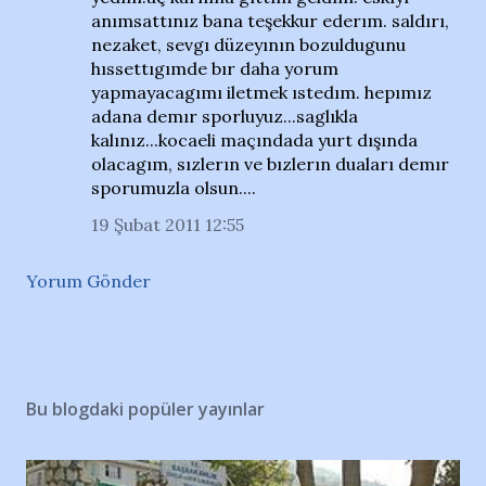
anımsattınız bana teşekkur ederım. saldırı,
nezaket, sevgı düzeyının bozuldugunu
hıssettıgımde bır daha yorum
yapmayacagımı iletmek ıstedım. hepımız
adana demır sporluyuz...saglıkla
kalınız...kocaeli maçındada yurt dışında
olacagım, sızlerın ve bızlerın duaları demır
sporumuzla olsun....
19 Şubat 2011 12:55
Yorum Gönder
Bu blogdaki popüler yayınlar