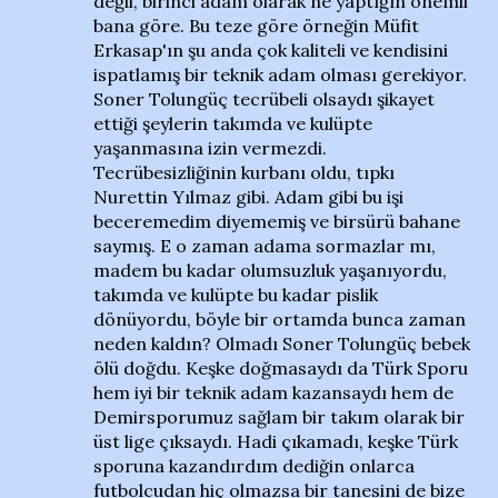
değil, birinci adam olarak ne yaptığın önemli
bana göre. Bu teze göre örneğin Müfit
Erkasap'ın şu anda çok kaliteli ve kendisini
ispatlamış bir teknik adam olması gerekiyor.
Soner Tolungüç tecrübeli olsaydı şikayet
ettiği şeylerin takımda ve kulüpte
yaşanmasına izin vermezdi.
Tecrübesizliğinin kurbanı oldu, tıpkı
Nurettin Yılmaz gibi. Adam gibi bu işi
beceremedim diyememiş ve birsürü bahane
saymış. E o zaman adama sormazlar mı,
madem bu kadar olumsuzluk yaşanıyordu,
takımda ve kulüpte bu kadar pislik
dönüyordu, böyle bir ortamda bunca zaman
neden kaldın? Olmadı Soner Tolungüç bebek
ölü doğdu. Keşke doğmasaydı da Türk Sporu
hem iyi bir teknik adam kazansaydı hem de
Demirsporumuz sağlam bir takım olarak bir
üst lige çıksaydı. Hadi çıkamadı, keşke Türk
sporuna kazandırdım dediğin onlarca
futbolcudan hiç olmazsa bir tanesini de bize