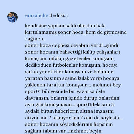
emrahche
dedi ki…
kendisine yapılan saldırılardan hala
kurtulamamış soner hoca, hem de gitmesine
rağmen.
soner hoca cephesi cevabını verdi...şimdi
soner hocanın bahsettiği kulüp çalışanları
konuşsun, nifakçı gazeteciler konuşsun,
dedikoducu futbolcular konuşsun, hocayı
satan yöneticiler konuşsun ve bölünme
yaratan basının sesine kulak verip hocaya
yüklenen taraftar konuşsun... mehmet bey
spor01 bünyesinde bir yazarsa öyle
davransın..onların içinde durup onlardan
ayrı gibi konuşmasın...spor01deki son 5
aydaki bütün haberlerin altına imzasını
atıyor mu ? atmıyor mu ? onu da söylesin...
soner hocanın söylediklerinin hepsinin
sağlam tabanı var...mehmet beyin