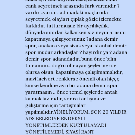
canlı seyretmek arasında fark varmıdır ?
vardır ..vardır..adanadaki maçlarıda
seyretmek, olayları çıplak gözle izlemekte
farklıdır. tutturmuşuz bir ayrılıkçılık,
dünyada sınırlar kalkarken sız neyın arasını
kapatmaya çalışıyorsunuz ?adana demir
spor, anakara veya sivas veya istanbul demir
spor mudur arkadaşlar ? hayırdır ya ? adana
demir spor adanadadır..bunu önce bılın
tamammı...dogru olmayan şeyler nerde
olursa olsun, kapatılmaya çalışılmamalıdır,
mavi lacivert renklerse önemli olan hiççç
kimse kendine ayrı bir adana demir spor
yaratmasın ...önce temel şeylerde antak
kalmak lazımdır, sonra tartışma ve
geliştirme için tartışmalar
yapılmalıdır.YİNELİYORUM, SON 20 YILDIR
ADS BELEDIYE ENDEKSLİ
YÖNETIMLERDEN KURTULAMADI,
YÖNETİLEMEDİ, SİYASİ RANT