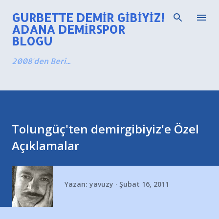
Ana içeriğe atla
GURBETTE DEMIR GIBIYIZ!
ADANA DEMIRSPOR
BLOGU
2008'den Beri...
Tolungüç'ten demirgibiyiz'e Özel
Açıklamalar
Yazan:
yavuzy
Şubat 16, 2011