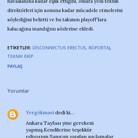
havaalanına kadar eşlik ettiğini, onlara yeni teknik
direktörleri için sonuna kadar mücadele etmelerini
söylediğini belirtti ve bu takımın playoff'lara
kalacağına inandığını sözlerine ekledi.
ETIKETLER:
DISCONNECTUS ERECTUS
RÖPORTAJ
TEKNIK EKIP
PAYLAŞ
Yorumlar
Yergökmavi
dedi ki…
Ankara Tayfası yine gerekeni
yapmış.Kendilerine teşekkür
ediyorum.Sanırım yapılan suçlamalar