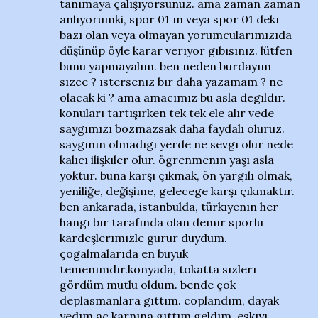
tanımaya çalışıyorsunuz. ama zaman zaman
anlıyorumki, spor 01 ın veya spor 01 dekı
bazı olan veya olmayan yorumcularımızıda
düşünüp öyle karar verıyor gıbısınız. lütfen
bunu yapmayalım. ben neden burdayım
sızce ? ıstersenız bır daha yazamam ? ne
olacak ki ? ama amacımız bu asla degıldır.
konuları tartışırken tek tek ele alır vede
saygımızı bozmazsak daha faydalı oluruz.
saygının olmadıgı yerde ne sevgı olur nede
kalıcı ilişkıler olur. ögrenmenın yaşı asla
yoktur. buna karşı çıkmak, ön yargılı olmak,
yeniliğe, değişime, gelecege karşı çıkmaktır.
ben ankarada, istanbulda, türkıyenın her
hangı bır tarafında olan demır sporlu
kardeşlerımızle gurur duydum.
çogalmalarıda en buyuk
temenımdır.konyada, tokatta sızlerı
gördüm mutlu oldum. bende çok
deplasmanlara gıttım. coplandım, dayak
yedım.aç karnına gıttım geldım. eskıyı