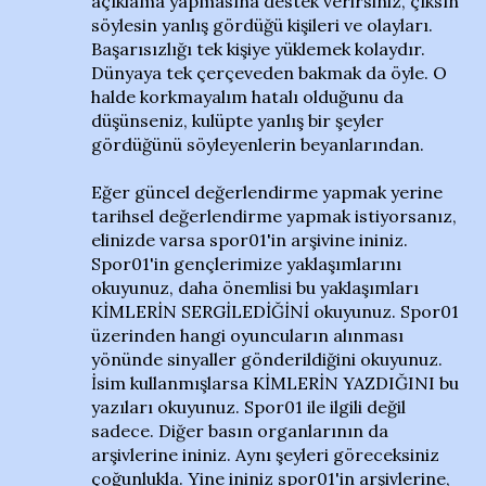
açıklama yapmasına destek verirsiniz, çıksın
söylesin yanlış gördüğü kişileri ve olayları.
Başarısızlığı tek kişiye yüklemek kolaydır.
Dünyaya tek çerçeveden bakmak da öyle. O
halde korkmayalım hatalı olduğunu da
düşünseniz, kulüpte yanlış bir şeyler
gördüğünü söyleyenlerin beyanlarından.
Eğer güncel değerlendirme yapmak yerine
tarihsel değerlendirme yapmak istiyorsanız,
elinizde varsa spor01'in arşivine ininiz.
Spor01'in gençlerimize yaklaşımlarını
okuyunuz, daha önemlisi bu yaklaşımları
KİMLERİN SERGİLEDİĞİNİ okuyunuz. Spor01
üzerinden hangi oyuncuların alınması
yönünde sinyaller gönderildiğini okuyunuz.
İsim kullanmışlarsa KİMLERİN YAZDIĞINI bu
yazıları okuyunuz. Spor01 ile ilgili değil
sadece. Diğer basın organlarının da
arşivlerine ininiz. Aynı şeyleri göreceksiniz
çoğunlukla. Yine ininiz spor01'in arşivlerine,