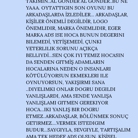
TAKIMIN..AL GÖNDER AL GÖNDER..BU NE
YAAA. OYTATTIGIN SON OYUNU BU
ARKADAŞLARDA İZLEDİLER... ARKADAŞLAR,
KİŞİLER ÖNEMLİ DEGİLDİR, LOGO
ÖNEMLIDIR, MARKA ÖNEMLIDIR, EGER
MARKA ADS ISE HOCA BUNUN DEGERINI
BILEMEDİ, YETİŞEMEDİ, ÇUNKI
YETERLILIK SORUNU AÇIKÇA
BELLIYDİ...SEN ÇOK IYI TEMIZ HOCASIN
DA SENDEN GITMİŞ ADAMLARIN
HOCALARINA NEDEN O INSANLARI
KÖTÜLÜYORSUN EKMEKLERI ILE
OYNUYORSUN, YAKIŞIRMI SANA
..DIYELIMKI ONLAR DOGRU DEGILDI
YANLIŞLARDI, AMA SENDE YANLIŞA
YANLIŞLAMI GITMEN GEREKIYOR
HOCA...IKI YANLIŞ BIR DOGRU
ETMEZ..ARKADAŞLAR, BÖLÜNMEK SONUÇ
GETIRMEZ....VERMEK ISTEDIGIM
BUDUR...SAYGIYLA, SEVGIYLE, TARTIŞALIM
AMA TEK HEDEF ADS OLSUN, KİŞİSEL