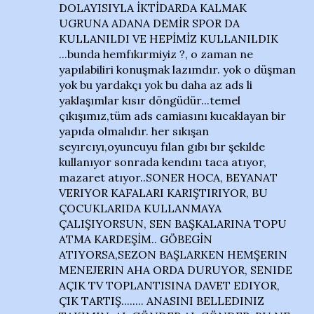
DOLAYISIYLA İKTİDARDA KALMAK
UGRUNA ADANA DEMİR SPOR DA
KULLANILDI VE HEPİMİZ KULLANILDIK
...bunda hemfıkırmiyiz ?, o zaman ne
yapılabiliri konuşmak lazımdır. yok o düşman
yok bu yardakçı yok bu daha az ads li
yaklaşımlar kısır döngüdür...temel
çıkışımız,tüm ads camiasını kucaklayan bir
yapıda olmalıdır. her sıkışan
seyırcıyı,oyuncuyu fılan gıbı bır şekılde
kullanıyor sonrada kendını taca atıyor,
mazaret atıyor..SONER HOCA, BEYANAT
VERIYOR KAFALARI KARIŞTIRIYOR, BU
ÇOCUKLARIDA KULLANMAYA
ÇALIŞIYORSUN, SEN BAŞKALARINA TOPU
ATMA KARDEŞİM.. GÖBEGİN
ATIYORSA,SEZON BAŞLARKEN HEMŞERIN
MENEJERIN AHA ORDA DURUYOR, SENIDE
AÇIK TV TOPLANTISINA DAVET EDIYOR,
ÇIK TARTIŞ........ ANASINI BELLEDINIZ