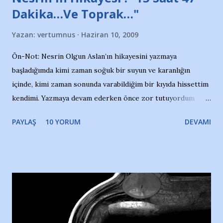
Dakika…Ve Toprak…"
Yazan:
vertumnus
Haziran 10, 2009
Ön-Not: Nesrin Olgun Aslan’ın hikayesini yazmaya
başladığımda kimi zaman soğuk bir suyun ve karanlığın
içinde, kimi zaman sonunda varabildiğim bir kıyıda hissettim
kendimi. Yazmaya devam ederken önce zor tutuyordum
gözyaşlarımı, bir noktadan sonra akmaya başladı hepsi.
PAYLAŞ
10 YORUM
DEVAMI
Yazımı, ağlayarak bitirebildim ancak…Kendisinin web
sitesinden (http://www.nesrinolgun.com) ve dönemin
Hürriyet Londra Temsilcisi Faruk Zapçı’nın anılarından
yararlandım, teşekkürlerimi sunuyorum…Çok uzatmadan,
Nesrin’in Hikayesi’ne başlıyorum… 1964 Adana Yüzme
havuzunun kenarında 7 yaşında kara kuru bir kız çocuğu
duruyor. Havuzun içinde Adana Demirspor Kulübü