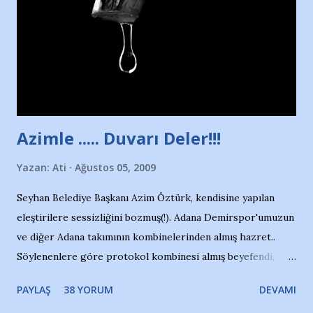
yüzücüleri. Erkekler çoğunlukta. Küçük kız etrafına bakıyor.
Sadece 4 kız çocuğu var. Nesrin, Adana Demirspor’un 4
kızından biri oluyor o gün…Giriyor havuza. 1973 – 1975
Adana Nesrin, 16 yaşında. Yüzüyor. 7 yaşında girdiği
havuzdan, kısa mesafede 100’e yakın madalya ve şilt
çıkartıyor. Kışları masa tenisi oynuyor, Türkiye 2.liği,
Türkiye 3.lüğü var. 17 yaşında mar...
Azimle ..... Duvarı Deler!!!
Yazan:
Ati
Ağustos 05, 2009
Seyhan Belediye Başkanı Azim Öztürk, kendisine yapılan
eleştirilere sessizliğini bozmuş(!). Adana Demirspor'umuzun
ve diğer Adana takımının kombinelerinden almış hazret..
Söylenenlere göre protokol kombinesi almış beyefendi,
100.000 TL kaynak olmuş takım başına. Bir de fotoğrafı var
PAYLAŞ
38 YORUM
DEVAMI
ki kombineyi Bekir Başkan'dan alırken; dillere destan..