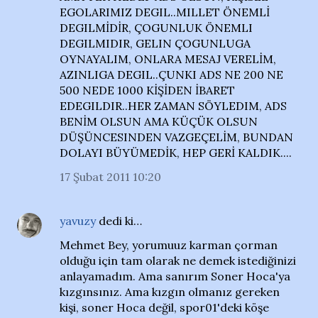
EGOLARIMIZ DEGIL..MILLET ÖNEMLİ
DEGILMİDİR, ÇOGUNLUK ÖNEMLI
DEGILMIDIR, GELIN ÇOGUNLUGA
OYNAYALIM, ONLARA MESAJ VERELİM,
AZINLIGA DEGIL..ÇUNKI ADS NE 200 NE
500 NEDE 1000 KİŞİDEN İBARET
EDEGILDIR..HER ZAMAN SÖYLEDIM, ADS
BENİM OLSUN AMA KÜÇÜK OLSUN
DÜŞÜNCESINDEN VAZGEÇELİM, BUNDAN
DOLAYI BÜYÜMEDİK, HEP GERİ KALDIK....
17 Şubat 2011 10:20
yavuzy
dedi ki…
Mehmet Bey, yorumuuz karman çorman
olduğu için tam olarak ne demek istediğinizi
anlayamadım. Ama sanırım Soner Hoca'ya
kızgınsınız. Ama kızgın olmanız gereken
kişi, soner Hoca değil, spor01'deki köşe