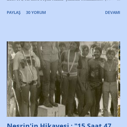
bir süre sonra, bir haber portalında rastladığım bir olayla
PAYLAŞ
30 YORUM
DEVAMI
irkildim.. "Bursasporlu taraftarlar, İstanbul takımlarının
Bursa'da açtığı mağaza ve futbol okullarına tepki gösterdi"
diye başlıyordu yazı , Atatürk stadı önünde yaklaşık 200
taraftarın toplanarak İstanbul takımlarının Futbol okullarını
ve ürünlerini Bursa şehrinde görmek istemediklerini bir
protesto eylemiyle açıkladıklarını bildiriyordu.. Bu grup
adına açıklama yapan şahsı muhterem(!) ''Açık ve net olarak
söylüyoruz. Bu son uyarımızdır. Bunun yanısıra, bu takımlara
ait tanıtıcı ilanların asılmasına izin veren Bursa Büyükşehir
Belediyesi ile mağazaların bulunduğu alışveriş merkezlerini
de kınıyoruz'' diye de eklemiş .. Blogumuzda okuduğum bu
yazının hemen ardından bu habe...
Nesrin'in Hikayesi : "15 Saat 47