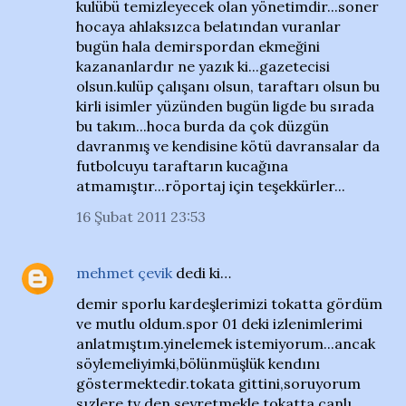
kulübü temizleyecek olan yönetimdir...soner
hocaya ahlaksızca belatından vuranlar
bugün hala demirspordan ekmeğini
kazananlardır ne yazık ki...gazetecisi
olsun.kulüp çalışanı olsun, taraftarı olsun bu
kirli isimler yüzünden bugün ligde bu sırada
bu takım...hoca burda da çok düzgün
davranmış ve kendisine kötü davransalar da
futbolcuyu taraftarın kucağına
atmamıştır...röportaj için teşekkürler...
16 Şubat 2011 23:53
mehmet çevik
dedi ki…
demir sporlu kardeşlerimizi tokatta gördüm
ve mutlu oldum.spor 01 deki izlenimlerimi
anlatmıştım.yinelemek istemiyorum...ancak
söylemeliyimki,bölünmüşlük kendını
göstermektedir.tokata gittini,soruyorum
sızlere,tv den seyretmekle,tokatta canlı