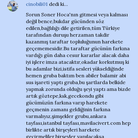
cinobili01
dedi ki…
Sorun Soner Hoca'nın gitmesi veya kalması
değil bence,bukdar gücünden söz
edilen,bağlılığı dile getirilen,tüm Türkiye
tarafından duruşu herzaman takdir
kazanmış taraftar topluluğunun harekete
geçememesidir.Bu taraftar gücünün farkına
vardığı gün daha cesur kararlar alacak daha
iyi işlere imza atacaktır,okadar korkutmuş ki
bu adamlar bizi,istifa sesleri yükseldiğinde
hemen gruba baktım ben abiler balamir abi
sus işareti yaptı gruba,bu şartlarda belkide
yapmak zorunda olduğu şeyi yaptı ama bizde
artık göztepe,ksk,gecekondu gibi
gücümüzün farkına varıp harekete
geçmenin zamanı geldiğinin farkına
varmalıyız,şimşekler grubu,ankara
tayfası,istanbul tayfası,mavilacivert.com hep
birlikte artık birşeyleri harekete
geçirmeliler,birşeyler yapılacaksa