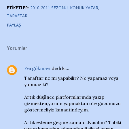
ETIKETLER:
2010-2011 SEZONU
KONUK YAZAR
TARAFTAR
PAYLAŞ
Yorumlar
Yergökmavi
dedi ki…
Taraftar ne mi yapabilir? Ne yapamaz veya
yapmaz ki?
Artık düşünce platformlarında yazıp
çizmekten,yorum yapmaktan öte gücümüzü
göstermeliyiz kanaatindeyim.
Artık eyleme geçme zamanı..Nasılmı? Tabiki
vurup kırmadan,sövmeden,fiziksel zarar