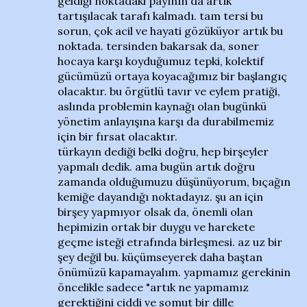
geldiği noktadaki payının da artık
tartışılacak tarafı kalmadı. tam tersi bu
sorun, çok acil ve hayati gözüküyor artık bu
noktada. tersinden bakarsak da, soner
hocaya karşı koyduğumuz tepki, kolektif
gücümüzü ortaya koyacağımız bir başlangıç
olacaktır. bu örgütlü tavır ve eylem pratiği,
aslında problemin kaynağı olan bugünkü
yönetim anlayışına karşı da durabilmemiz
için bir fırsat olacaktır.
türkayın dediği belki doğru, hep birşeyler
yapmalı dedik. ama bugün artık doğru
zamanda olduğumuzu düşünüyorum, bıçağın
kemiğe dayandığı noktadayız. şu an için
birşey yapmıyor olsak da, önemli olan
hepimizin ortak bir duygu ve harekete
geçme isteği etrafında birleşmesi. az uz bir
şey değil bu. küçümseyerek daha baştan
önümüzü kapamayalım. yapmamız gerekinin
öncelikle sadece "artık ne yapmamız
gerektiğini ciddi ve somut bir dille