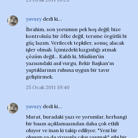
yavuzy
dedi ki…
İbrahim, son yorumun pek hoş değil; bize
kontrolsüz bir öfke değil, tersine örgütlü bi
güç lazım. Verilecek tepkiler, sonuç alacak
işler olmalı. İçimizdeki kızgınlığı atmak
çözüm değil... Kaldı ki, Müslüm'ün
yazısındaki asıl vurgu, Bekir Başkan'ın
yaptıklarının ruhuna uygun bir tavır
geliştirmek.
25 Ocak 2011 19:40
yavuzy
dedi ki…
Murat, buradaki yazı ve yorumlar, herhangi
bir basın açıklamasından daha çok etkili
oluyor ve inan ki takip ediliyor. "Yeni bir
oluşum ya da vizyonla çıkış yapmak" gibi bir