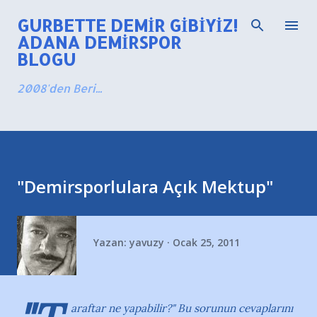
Ana içeriğe atla
GURBETTE DEMIR GIBIYIZ!
ADANA DEMIRSPOR
BLOGU
2008'den Beri...
"Demirsporlulara Açık Mektup"
Yazan:
yavuzy
Ocak 25, 2011
araftar ne yapabilir?" Bu sorunun cevaplarını