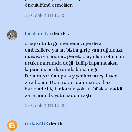
öncülüğünü etmeliler.
25 Ocak 2011 16:25
İbrahim İlya
dedi ki…
alisqo stada girmememiz içerdeki
embesillere yarar. bizim girip yumruğumuzu
masaya vurmamız gerek. olay olsun olmasın
artık umurumda değil. kulüp kapanacaksa
kapansın. bu durumda bana değil
Demirspor'dan para yiyenlere ateş düşer.
zira benim Demirspor'dan manevi haz
haricinde hiç bir karım yoktur. bilakis maddi
zararımın boyutu haddini aştı!
25 Ocak 2011 16:38
türkayADS
dedi ki…