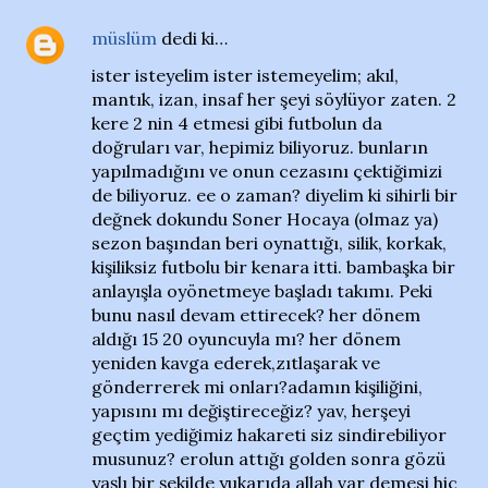
müslüm
dedi ki…
ister isteyelim ister istemeyelim; akıl,
mantık, izan, insaf her şeyi söylüyor zaten. 2
kere 2 nin 4 etmesi gibi futbolun da
doğruları var, hepimiz biliyoruz. bunların
yapılmadığını ve onun cezasını çektiğimizi
de biliyoruz. ee o zaman? diyelim ki sihirli bir
değnek dokundu Soner Hocaya (olmaz ya)
sezon başından beri oynattığı, silik, korkak,
kişiliksiz futbolu bir kenara itti. bambaşka bir
anlayışla oyönetmeye başladı takımı. Peki
bunu nasıl devam ettirecek? her dönem
aldığı 15 20 oyuncuyla mı? her dönem
yeniden kavga ederek,zıtlaşarak ve
gönderrerek mi onları?adamın kişiliğini,
yapısını mı değiştireceğiz? yav, herşeyi
geçtim yediğimiz hakareti siz sindirebiliyor
musunuz? erolun attığı golden sonra gözü
yaşlı bir şekilde yukarıda allah var demesi hiç