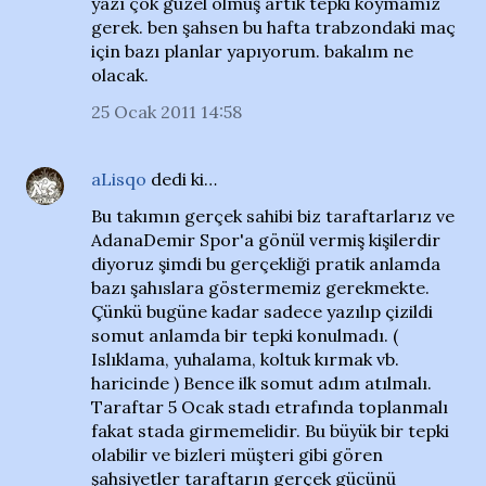
yazı çok güzel olmuş artık tepki koymamız
gerek. ben şahsen bu hafta trabzondaki maç
için bazı planlar yapıyorum. bakalım ne
olacak.
25 Ocak 2011 14:58
aLisqo
dedi ki…
Bu takımın gerçek sahibi biz taraftarlarız ve
AdanaDemir Spor'a gönül vermiş kişilerdir
diyoruz şimdi bu gerçekliği pratik anlamda
bazı şahıslara göstermemiz gerekmekte.
Çünkü bugüne kadar sadece yazılıp çizildi
somut anlamda bir tepki konulmadı. (
Islıklama, yuhalama, koltuk kırmak vb.
haricinde ) Bence ilk somut adım atılmalı.
Taraftar 5 Ocak stadı etrafında toplanmalı
fakat stada girmemelidir. Bu büyük bir tepki
olabilir ve bizleri müşteri gibi gören
şahsiyetler taraftarın gerçek gücünü