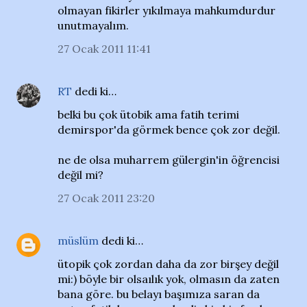
olmayan fikirler yıkılmaya mahkumdurdur
unutmayalım.
27 Ocak 2011 11:41
RT
dedi ki…
belki bu çok ütobik ama fatih terimi
demirspor'da görmek bence çok zor değil.
ne de olsa muharrem gülergin'in öğrencisi
değil mi?
27 Ocak 2011 23:20
müslüm
dedi ki…
ütopik çok zordan daha da zor birşey değil
mi:) böyle bir olsaılık yok, olmasın da zaten
bana göre. bu belayı başımıza saran da