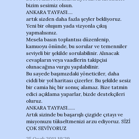
bizim sesimiz olsun.
ANKARA TAYFASI....
artık sizden daha fazla şeyler bekliyoruz.
Yeni bir oluşum yada vizyonla çıkış
yapmalısınız.
Mesela basın toplantısı düzenlenip,
kamuoyu önünde, bu sorular ve temenniler
seviyeli bir şekilde sorulabilinir. Alınacak
cevapların veya vaadlerin takipçisi
olunacağına vurgu yapılabilinir.
Bu sayede başımızdaki yöneticiler, daha
ciddi bir yol haritası çizerler. Bu şekilde sesiz
bir camia hiç bir sonuç alamaz. Bize tatmin
edici açıklama yaparlar, bizde destekçileri
oluruz.
ANKARA TAYFASI......
Artık sizinde bu başarışlı çizgide çıtayı ve
misyonuzu tükseltmenizi arzu ediyoruz. SİZİ
ÇOK SEVİYORUZ
25 Ocak 2011 19:29