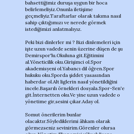
bahsettiğimiz duruşa uygun bir hoca
belirlemeliyiz.Onunla iletişime
geçmeliyiz.Taraftarlar olarak takıma nasıl
sahip çıktığımızı ve nerede görmek
istediğimizi anlatmalıyız.
Peki bizi dinlerler mi ? Bizi dinlemeleri için
işte uzun vadede senin üzerine düşen de şu
Demirspor'lu.Okuluna git.Eğitimini
al.Yöneticilik oku.Girişimci ol.Spor
akademisyeni ol.Yabancı dil öğren.Spor
hukuku oku.Sporda şiddet yasasından
haberdar ol.Alt liglerin nasıl yönetildiğini
incele.Başarılı örnekleri dosyala.Spor-Sen'e
git.İnternetten oku.Ve yine uzun vadede o
yönetime gir,sesini çıkar.Aday ol.
Somut önerilerim bunlar
olacaktır.Söylediklerimi âhkam olarak
görmezseniz sevinirim.Görenler olursa