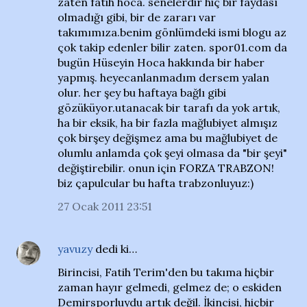
zaten fatih hoca. senelerdir hiç bir faydası
olmadığı gibi, bir de zararı var
takımımıza.benim gönlümdeki ismi blogu az
çok takip edenler bilir zaten. spor01.com da
bugün Hüseyin Hoca hakkında bir haber
yapmış. heyecanlanmadım dersem yalan
olur. her şey bu haftaya bağlı gibi
gözüküyor.utanacak bir tarafı da yok artık,
ha bir eksik, ha bir fazla mağlubiyet almışız
çok birşey değişmez ama bu mağlubiyet de
olumlu anlamda çok şeyi olmasa da "bir şeyi"
değiştirebilir. onun için FORZA TRABZON!
biz çapulcular bu hafta trabzonluyuz:)
27 Ocak 2011 23:51
yavuzy
dedi ki…
Birincisi, Fatih Terim'den bu takıma hiçbir
zaman hayır gelmedi, gelmez de; o eskiden
Demirsporluydu artık değil. İkincisi, hiçbir