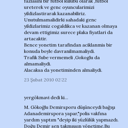
fazlasini bir futbol kulubu olarak ,futbol
ureterek ve genc oyuncularimizi
yildizlastirarak kazanabiliriz.
Unutulmamalidirki sahadaki genc
yildizlarimiz cogaldikca ve kazanan olmaya
devam ettigimiz surece plaka fiyatlari da
artacaktir.
Bence yonetim tarafindan aciklanmis bir
konuda boyle davranilmamaliydi.
Trafik Sube vermemeli ,Gokoglu da
almamaliydi.
Alacaksa da yonetiminden almaliydi.
23 Şubat 2010 02:22
yergökmavi dedi ki…
M. Gökoğlu Demirsporu düşünceydi bağışı
Adanademirspora yapar,"polis vakfına
yardım yaptım "deyip iki yüzlülük yapmazdı.
Doğu Demir sen takmışsın yönetime.Bu