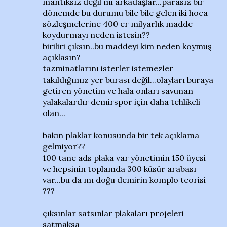
mantıksız değil mi arkadaşlar...parasız bir
dönemde bu durumu bile bile gelen iki hoca
sözleşmelerine 400 er milyarlık madde
koydurmayı neden istesin??
biriliri çıksın..bu maddeyi kim neden koymuş
açıklasın?
tazminatlarını isterler istemezler
takıldığımız yer burası değil...olayları buraya
getiren yönetim ve hala onları savunan
yalakalardır demirspor için daha tehlikeli
olan...
bakın plaklar konusunda bir tek açıklama
gelmiyor??
100 tane ads plaka var yönetimin 150 üyesi
ve hepsinin toplamda 300 küsür arabası
var...bu da mı doğu demirin komplo teorisi
???
çıksınlar satsınlar plakaları projeleri
satmaksa