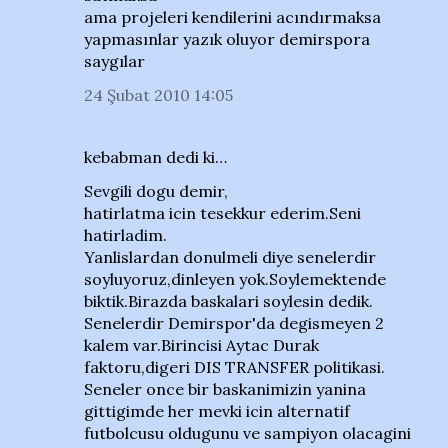
ama projeleri kendilerini acındırmaksa
yapmasınlar yazık oluyor demirspora
saygılar
24 Şubat 2010 14:05
kebabman dedi ki…
Sevgili dogu demir,
hatirlatma icin tesekkur ederim.Seni
hatirladim.
Yanlislardan donulmeli diye senelerdir
soyluyoruz,dinleyen yok.Soylemektende
biktik.Birazda baskalari soylesin dedik.
Senelerdir Demirspor'da degismeyen 2
kalem var.Birincisi Aytac Durak
faktoru,digeri DIS TRANSFER politikasi.
Seneler once bir baskanimizin yanina
gittigimde her mevki icin alternatif
futbolcusu oldugunu ve sampiyon olacagini