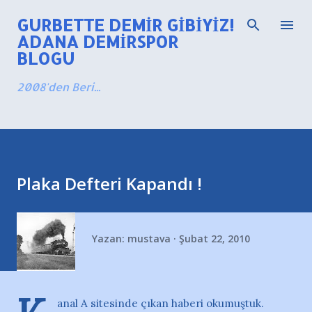
Ana içeriğe atla
GURBETTE DEMIR GIBIYIZ!
ADANA DEMIRSPOR
BLOGU
2008'den Beri...
Plaka Defteri Kapandı !
Yazan:
mustava
Şubat 22, 2010
anal A sitesinde çıkan haberi okumuştuk.