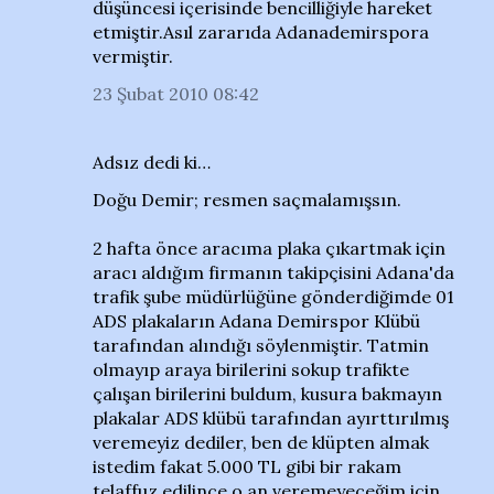
düşüncesi içerisinde bencilliğiyle hareket
etmiştir.Asıl zararıda Adanademirspora
vermiştir.
23 Şubat 2010 08:42
Adsız dedi ki…
Doğu Demir; resmen saçmalamışsın.
2 hafta önce aracıma plaka çıkartmak için
aracı aldığım firmanın takipçisini Adana'da
trafik şube müdürlüğüne gönderdiğimde 01
ADS plakaların Adana Demirspor Klübü
tarafından alındığı söylenmiştir. Tatmin
olmayıp araya birilerini sokup trafikte
çalışan birilerini buldum, kusura bakmayın
plakalar ADS klübü tarafından ayırttırılmış
veremeyiz dediler, ben de klüpten almak
istedim fakat 5.000 TL gibi bir rakam
telaffuz edilince o an veremeyeceğim için