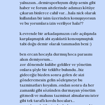
yalnızsın...demirsporluyum diyip senin gibi
haber ve forum sitelerinde adımızı kötüye
çıkaran binlerce cahil var....hala nick olarak
kullanılan bir isim üzerinden konuşuyorsun
ve bu yorumlara izin veriliyor hala??
k.evrende bir arkadaşımızın cafe açılışında
karşılaşmıştık abi ayaküstü konouşmuştuk
tabi doğu demir olarak tanımadın beni :)
ben ercan hocayla durmuş hoca parasını
alsın demiyorum...
zor dönemde kulübe geldiler ve yönetim
onlara şöyle bir teklifte bulundu...biz
gideceğiz bizden sonra gelen de sizi
gönderemesin gelin sözleşmeye bu
tazminatları koyalım..ondan sonra da her
zamanki gibi sözünden durmayan yönetim
gitmedi ve mahsus tazminat almalarını ister
gibi tek taraflı kovdu hocaları...