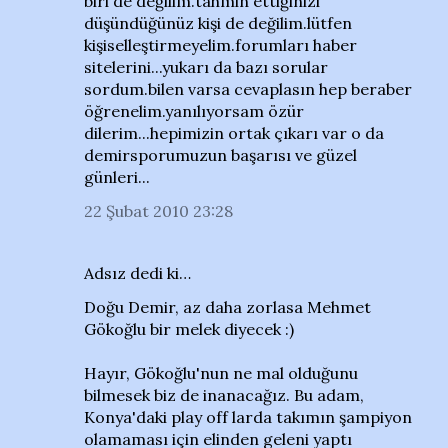
biri de değilim.tahmin ettiğinizi
düşündüğünüz kişi de değilim.lütfen
kişiselleştirmeyelim.forumları haber
sitelerini...yukarı da bazı sorular
sordum.bilen varsa cevaplasın hep beraber
öğrenelim.yanılıyorsam özür
dilerim...hepimizin ortak çıkarı var o da
demirsporumuzun başarısı ve güzel
günleri...
22 Şubat 2010 23:28
Adsız dedi ki…
Doğu Demir, az daha zorlasa Mehmet
Gökoğlu bir melek diyecek :)
Hayır, Gökoğlu'nun ne mal olduğunu
bilmesek biz de inanacağız. Bu adam,
Konya'daki play off larda takımın şampiyon
olamaması için elinden geleni yaptı