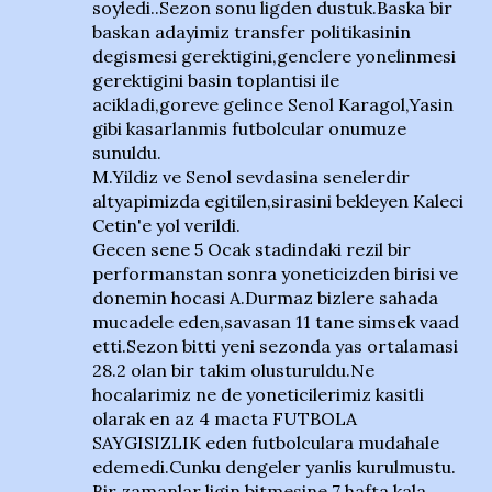
soyledi..Sezon sonu ligden dustuk.Baska bir
baskan adayimiz transfer politikasinin
degismesi gerektigini,genclere yonelinmesi
gerektigini basin toplantisi ile
acikladi,goreve gelince Senol Karagol,Yasin
gibi kasarlanmis futbolcular onumuze
sunuldu.
M.Yildiz ve Senol sevdasina senelerdir
altyapimizda egitilen,sirasini bekleyen Kaleci
Cetin'e yol verildi.
Gecen sene 5 Ocak stadindaki rezil bir
performanstan sonra yoneticizden birisi ve
donemin hocasi A.Durmaz bizlere sahada
mucadele eden,savasan 11 tane simsek vaad
etti.Sezon bitti yeni sezonda yas ortalamasi
28.2 olan bir takim olusturuldu.Ne
hocalarimiz ne de yoneticilerimiz kasitli
olarak en az 4 macta FUTBOLA
SAYGISIZLIK eden futbolculara mudahale
edemedi.Cunku dengeler yanlis kurulmustu.
Bir zamanlar ligin bitmesine 7 hafta kala