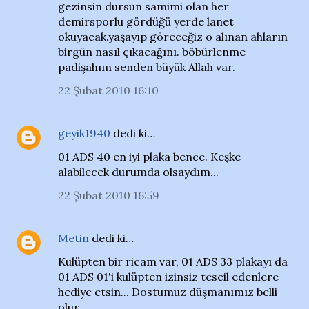
gezinsin dursun samimi olan her
demirsporlu gördüğü yerde lanet
okuyacak.yaşayıp göreceğiz o alınan ahların
birgün nasıl çıkacağını. böbürlenme
padişahım senden büyük Allah var.
22 Şubat 2010 16:10
geyik1940
dedi ki…
01 ADS 40 en iyi plaka bence. Keşke
alabilecek durumda olsaydım...
22 Şubat 2010 16:59
Metin
dedi ki…
Kulüpten bir ricam var, 01 ADS 33 plakayı da
01 ADS 01'i kulüpten izinsiz tescil edenlere
hediye etsin... Dostumuz düşmanımız belli
olur.