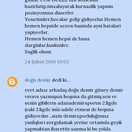
hazirlatip,imzalayarak kurnazlik yapmis
pozisyonuna duserler.
Yonetimler,hocalar gelip gidiyorlar.Hemen
hemen hepside sezon basinda ayni hatalari
yapiyorlar.
Hemen hemen hepsi de bana
darginlar,kuskunler.
Saglik olsun.
24 Şubat 2010 01:02
doğu demir
dedi ki…
evet adsız arkadaş doğu demir güney demir
vsvsvs yazmışsın hoşuna da gitmiş.sen ve
senin gibilerin adanademirsporun 2.ligde
(eski 3.ligde mücadele etmesi de hoşuna
gidiyordur...sizin demirsporluluğunuz
yanlışları sorgulamak yerine ortamda geyik
yapmaktan ibarettir.sanma ki bu yolda