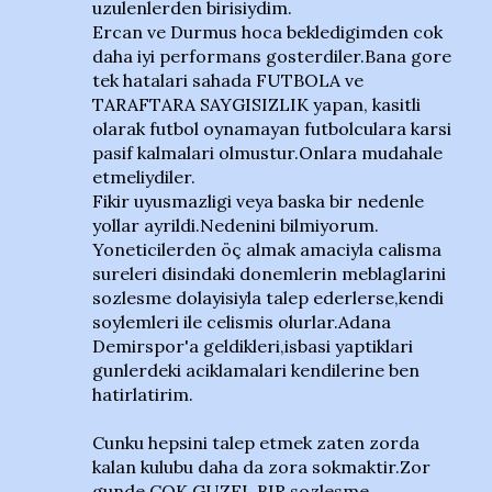
uzulenlerden birisiydim.
Ercan ve Durmus hoca bekledigimden cok
daha iyi performans gosterdiler.Bana gore
tek hatalari sahada FUTBOLA ve
TARAFTARA SAYGISIZLIK yapan, kasitli
olarak futbol oynamayan futbolculara karsi
pasif kalmalari olmustur.Onlara mudahale
etmeliydiler.
Fikir uyusmazligi veya baska bir nedenle
yollar ayrildi.Nedenini bilmiyorum.
Yoneticilerden öç almak amaciyla calisma
sureleri disindaki donemlerin meblaglarini
sozlesme dolayisiyla talep ederlerse,kendi
soylemleri ile celismis olurlar.Adana
Demirspor'a geldikleri,isbasi yaptiklari
gunlerdeki aciklamalari kendilerine ben
hatirlatirim.
Cunku hepsini talep etmek zaten zorda
kalan kulubu daha da zora sokmaktir.Zor
gunde COK GUZEL BIR sozlesme