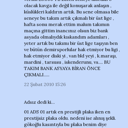
olacak kavga ile değil konuşarak anlaşın ,
küslükleri kaldırın artık. Bu sene olmasa bile
seneye bu takım artık çıkmalı bir üst lige ,
hafta sonu merak ettim malum takımın
maçına gittim inancınız olsun biz bank
asyada olmalıydık kıskandım adamları ,
yeter artık bu takımı bir üst lige taşıyın ben
ve bütün demirsporlular hak etmiyor bu ligi ,
hak etmiyor diski yi , van bld yeyi , k.maraşı,
mardini , tarsusu , iskenderunu, vs.... BU
TAKIM BANK ASYAYA BİRAN ÖNCE
ÇIKMALI.....
22 Şubat 2010 15:26
Adsız dedi ki…
01 ADS 01 artık en prestijli plaka iken en
prestijsiz plaka oldu. nedeni ise alınış şekli.
gökoğlu kasıntıyla bu plaka benim diye