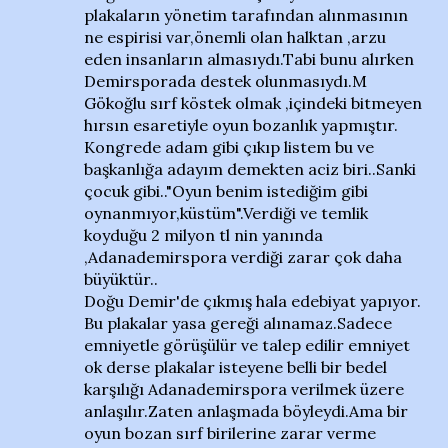
plakaların yönetim tarafından alınmasının
ne espirisi var,önemli olan halktan ,arzu
eden insanların almasıydı.Tabi bunu alırken
Demirsporada destek olunmasıydı.M
Gökoğlu sırf köstek olmak ,içindeki bitmeyen
hırsın esaretiyle oyun bozanlık yapmıştır.
Kongrede adam gibi çıkıp listem bu ve
başkanlığa adayım demekten aciz biri..Sanki
çocuk gibi.."Oyun benim istediğim gibi
oynanmıyor,küstüm".Verdiği ve temlik
koyduğu 2 milyon tl nin yanında
,Adanademirspora verdiği zarar çok daha
büyüktür..
Doğu Demir'de çıkmış hala edebiyat yapıyor.
Bu plakalar yasa gereği alınamaz.Sadece
emniyetle görüşülür ve talep edilir emniyet
ok derse plakalar isteyene belli bir bedel
karşılığı Adanademirspora verilmek üzere
anlaşılır.Zaten anlaşmada böyleydi.Ama bir
oyun bozan sırf birilerine zarar verme