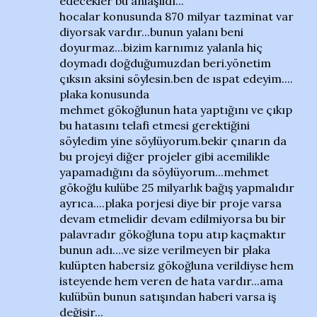
edecekler bu anlaşıldı...
hocalar konusunda 870 milyar tazminat var
diyorsak vardır...bunun yalanı beni
doyurmaz...bizim karnımız yalanla hiç
doymadı doğduğumuzdan beri.yönetim
çıksın aksini söylesin.ben de ıspat edeyim....
plaka konusunda
mehmet gökoğlunun hata yaptığını ve çıkıp
bu hatasını telafi etmesi gerektiğini
söyledim yine söylüyorum.bekir çınarın da
bu projeyi diğer projeler gibi acemilikle
yapamadığını da söylüyorum...mehmet
gökoğlu kulübe 25 milyarlık bağış yapmalıdır
ayrıca....plaka porjesi diye bir proje varsa
devam etmelidir devam edilmiyorsa bu bir
palavradır gökoğluna topu atıp kaçmaktır
bunun adı....ve size verilmeyen bir plaka
kulüpten habersiz gökoğluna verildiyse hem
isteyende hem veren de hata vardır...ama
kulübün bunun satışından haberi varsa iş
değişir...