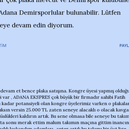
Adana Demirsporlular bulunabilir. Lütfen
ojeye devam edin diyorum.
TIM
PAYL
vam et bence plaka satışına. Kongre üyesi yapmış olduğ
ibi var , ADANA EKSPRES çok büyük bir firmadır sahibi Fatih
 kadar potansiyeli olan kongre üyelerimiz varken o plakala
ksın versin 25.000 TL zaten seneye alacaklı o olacak kavga
 küslükleri kaldırın artık. Bu sene olmasa bile seneye bu takı
 hafta sonu merak ettim malum takımın maçına gittim inancın
dık kıskandım adamları , yeter artık bu takımı bir üst lige