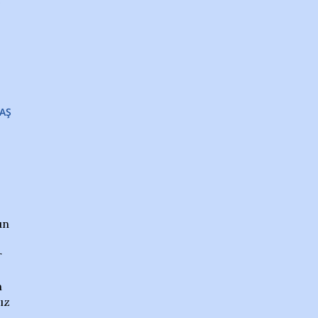
AŞ
un
r
m
ız