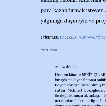
para kazandırmak isteyen 
yılgınlığa düşmeyin ve pr
ETIKETLER:
HABERLER
MUSTAVA
YÖNE
Yorumlar
Adsız dedi ki…
Hemen küsme BEKİR ÇINAR de
bir çok nakliyat firması sah
Beyde kongre üyesi olmuş,bu
satılır. Mehmet Gokoğluda çı
ile değil konuşarak anlaşın ,
artık çıkmalı bir üst lige ,
olsun biz bank asyada olmalıy