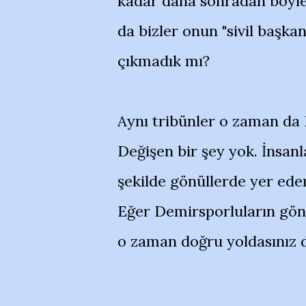
kadar daha sonradan böyle 
da bizler onun "sivil başka
çıkmadık mı?
Aynı tribünler o zaman da
Değişen bir şey yok. İnsanl
şekilde gönüllerde yer edem
Eğer Demirsporluların gön
o zaman doğru yoldasınız 