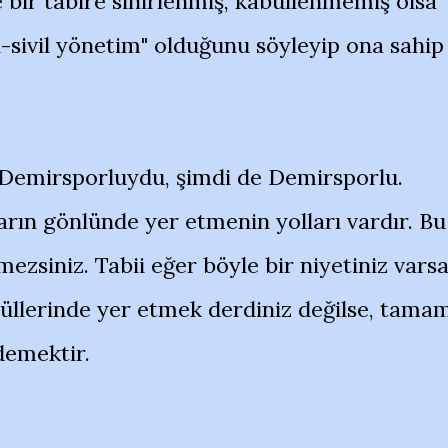
bir tabire sinirlenmiş, kabullenmemiş olsa
n-sivil yönetim" olduğunu söyleyip ona sahip
 Demirsporluydu, şimdi de Demirsporlu.
arın gönlünde yer etmenin yolları vardır. Bu
ezsiniz. Tabii eğer böyle bir niyetiniz varsa
üllerinde yer etmek derdiniz değilse, tama
demektir.