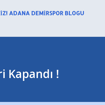
Ana içeriğe atla
YIZ! ADANA DEMIRSPOR BLOGU
i Kapandı !