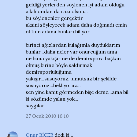
geldiği yerlerden söylenen iyi adam olduğu
allah ondan da razı olsun...
bu söylenenler gerçektir
aksini söyleyecek adam daha doğmadı emin
ol tüm adana bunları biliyor...
birinci ağızlardan kulağımla duyduklarım
bunlar...daha neler var onurcuğum ama
ne bana yakışır ne de demirspora başkan
olmuş birine böyle saldırmak
demirsporluluğuma
yakışır...susuyoruz...umutsuz bir şekilde
susuyoruz...bekliyoruz...
sen yine kanıt görmeden bişe deme...ama bil
ki sözümde yalan yok...
saygılar
27 Ocak 2010 16:10
Onur BİÇER
dedi ki…