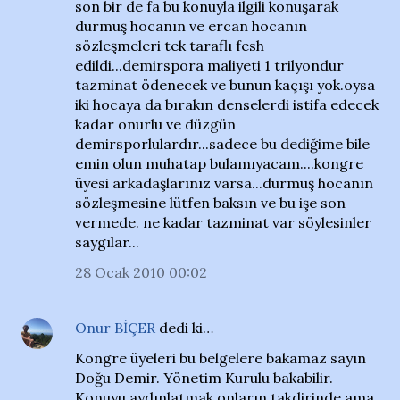
son bir de fa bu konuyla ilgili konuşarak
durmuş hocanın ve ercan hocanın
sözleşmeleri tek taraflı fesh
edildi...demirspora maliyeti 1 trilyondur
tazminat ödenecek ve bunun kaçışı yok.oysa
iki hocaya da bırakın denselerdi istifa edecek
kadar onurlu ve düzgün
demirsporlulardır...sadece bu dediğime bile
emin olun muhatap bulamıyacam....kongre
üyesi arkadaşlarınız varsa...durmuş hocanın
sözleşmesine lütfen baksın ve bu işe son
vermede. ne kadar tazminat var söylesinler
saygılar...
28 Ocak 2010 00:02
Onur BİÇER
dedi ki…
Kongre üyeleri bu belgelere bakamaz sayın
Doğu Demir. Yönetim Kurulu bakabilir.
Konuyu aydınlatmak onların takdirinde ama