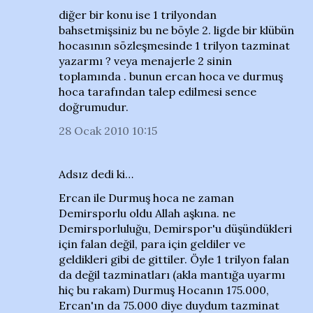
diğer bir konu ise 1 trilyondan
bahsetmişsiniz bu ne böyle 2. ligde bir klübün
hocasının sözleşmesinde 1 trilyon tazminat
yazarmı ? veya menajerle 2 sinin
toplamında . bunun ercan hoca ve durmuş
hoca tarafından talep edilmesi sence
doğrumudur.
28 Ocak 2010 10:15
Adsız dedi ki…
Ercan ile Durmuş hoca ne zaman
Demirsporlu oldu Allah aşkına. ne
Demirsporluluğu, Demirspor'u düşündükleri
için falan değil, para için geldiler ve
geldikleri gibi de gittiler. Öyle 1 trilyon falan
da değil tazminatları (akla mantığa uyarmı
hiç bu rakam) Durmuş Hocanın 175.000,
Ercan'ın da 75.000 diye duydum tazminat