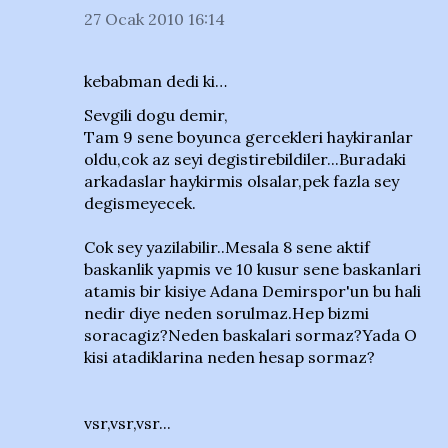
27 Ocak 2010 16:14
kebabman dedi ki…
Sevgili dogu demir,
Tam 9 sene boyunca gercekleri haykiranlar
oldu,cok az seyi degistirebildiler...Buradaki
arkadaslar haykirmis olsalar,pek fazla sey
degismeyecek.
Cok sey yazilabilir..Mesala 8 sene aktif
baskanlik yapmis ve 10 kusur sene baskanlari
atamis bir kisiye Adana Demirspor'un bu hali
nedir diye neden sorulmaz.Hep bizmi
soracagiz?Neden baskalari sormaz?Yada O
kisi atadiklarina neden hesap sormaz?
vsr,vsr,vsr...