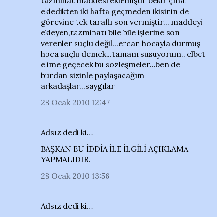
tazminat maddesi eklemiştir bekir çınar
ekledikten iki hafta geçmeden ikisinin de
görevine tek taraflı son vermiştir....maddeyi
ekleyen,tazminatı bile bile işlerine son
verenler suçlu değil...ercan hocayla durmuş
hoca suçlu demek...tamam susuyorum...elbet
elime geçecek bu sözleşmeler...ben de
burdan sizinle paylaşacağım
arkadaşlar...saygılar
28 Ocak 2010 12:47
Adsız dedi ki…
BAŞKAN BU İDDİA İLE İLGİLİ AÇIKLAMA
YAPMALIDIR.
28 Ocak 2010 13:56
Adsız dedi ki…