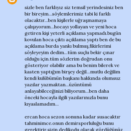
sizle ben farklıyız siz temsil yerindesiniz ben
bir bireyim...söylemlerimiz tabi ki farklı
olacaktır...ben kişilerle uğraşmamaya
çalışıyorum...hocayı yollayan ve yeni hoca
getiren kişi yeterli açıklama yapmadı.bugün
kovulan hoca çıktı açıklama yaptı ben de bu
açıklama burda yankı bulmuş,fikirlerimi
söyleyeyim dedim...tüm suçlu bekir çınar
olduğu için.tüm sözlerim doğrudan onu
gösteriyor olabilir ama bu benim bilerek ve
kasten yaptığım birşey değil...mutlu değilim
kendi kulübümün başkanı hakkında olumsuz
yazılar yazmaktan...üzüntümü
anlayabileceğinizi biliyorum...ben daha
önceki hocayla ilgili yazılarınızla bunu
kıyaslamadım...
ercan hoca sezon sonuna kadar susacaktır
tahminimce.onun demirsporluluğu bunu
gerektirir.sizin dedikodu olarak gördüğünüz