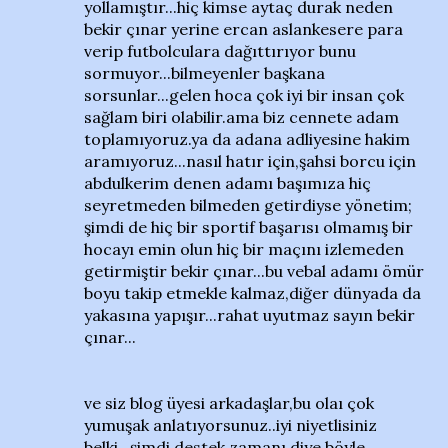
yollamıştır...hiç kimse aytaç durak neden
bekir çınar yerine ercan aslankesere para
verip futbolculara dağıttırıyor bunu
sormuyor...bilmeyenler başkana
sorsunlar...gelen hoca çok iyi bir insan çok
sağlam biri olabilir.ama biz cennete adam
toplamıyoruz.ya da adana adliyesine hakim
aramıyoruz...nasıl hatır için,şahsi borcu için
abdulkerim denen adamı başımıza hiç
seyretmeden bilmeden getirdiyse yönetim;
şimdi de hiç bir sportif başarısı olmamış bir
hocayı emin olun hiç bir maçını izlemeden
getirmiştir bekir çınar...bu vebal adamı ömür
boyu takip etmekle kalmaz,diğer dünyada da
yakasına yapışır...rahat uyutmaz sayın bekir
çınar...
ve siz blog üyesi arkadaşlar,bu olaı çok
yumuşak anlatıyorsunuz..iyi niyetlisiniz
belki...şimdi destek zamanı diye böyle