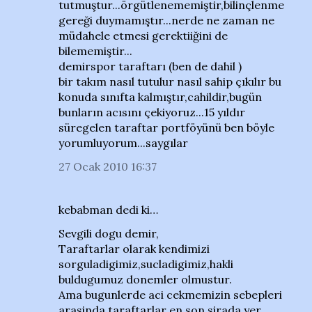
tutmuştur...örgütlenememiştir,bilinçlenme
gereği duymamıştır...nerde ne zaman ne
müdahele etmesi gerektiiğini de
bilememiştir...
demirspor taraftarı (ben de dahil )
bir takım nasıl tutulur nasıl sahip çıkılır bu
konuda sınıfta kalmıştır,cahildir,bugün
bunların acısını çekiyoruz...15 yıldır
süregelen taraftar portföyünü ben böyle
yorumluyorum...saygılar
27 Ocak 2010 16:37
kebabman dedi ki…
Sevgili dogu demir,
Taraftarlar olarak kendimizi
sorguladigimiz,sucladigimiz,hakli
buldugumuz donemler olmustur.
Ama bugunlerde aci cekmemizin sebepleri
arasinda taraftarlar en son sirada yer