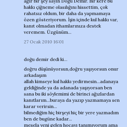
ağır bir şey sayın Doğu Demir. Bir kere bu
hakkı çiğneme olasılığını hissettim, çok
rahatsız oldum, bir daha da yapmamaya
özen gösteriyorum. İşin içinde kul hakkı var,
kanıt olmadan ithamlarınıza destek
veremem. Üzgünüm...
27 Ocak 2010 16:01
doğu demir dedi ki…
doğru düşünüyorsun,doğru yaşıyorsun onur
arkadaşım
allah kimseye kul hakkı yedirmesin...adanaya
geldiğinde ya da adanada yaşıyorsan ben
sana bu iki söylemimi de birinci ağızlardan
kanıtlarım...buraya da yazıp yazmamaya sen
karar verirsin...
bilmediğim hiç birşeyi hiç bir yere yazmadım
ben de bugüne kadar...
mesela yeni gelen hocayı tanımıyorum ama