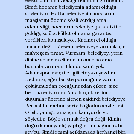
eleştirdim ama Gökoğlu kısmına girmedim.
Şimdi hocanın belediyenin adamı olduğu
söyleniyor. Hatta belediyenin hocaların
maaşlarını ödeme sözü verdiği ama
ödemediği, hocaların belediye garantisi ile
geldiği, kulübe külfet olmama garantisi
verdikleri konuşuluyor. Kaçıncı el olduğu
mühim değil. İstesem belediyeye vurmak için
muhteşem fırsat. Vurmam, belediyeyi yerin
dibine sokarım elimde imkan olsa ama
bununla vurmam. Elimde kanıt yok.
Adanaspor maçı ile ilgili bir yazı yazdım.
Dedim ki; eğer bu işte parmağınız varsa
çoluğunuzdan çocuğunuzdan çıksın, size
beddua ediyorum. Ama birçok kesim o
duyumlar üzerine alenen saldırdı belediyeye.
Ben saldırmadım, şarta bağladım sözlerimi.
O bile yanlıştı ama içim kanıyordu ve
söyledim. Böyle vurmak doğru değil. Kimin
doğru kimin yanlış yaptığından bağımsız bir
şey bu. Şimdi resmi açıklamada herhangi biri