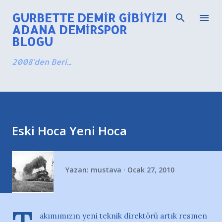
Ana içeriğe atla
GURBETTE DEMIR GIBIYIZ!
ADANA DEMIRSPOR
BLOGU
2008'den Beri...
Eski Hoca Yeni Hoca
Yazan:
mustava
Ocak 27, 2010
akımımızın yeni teknik direktörü artık resmen