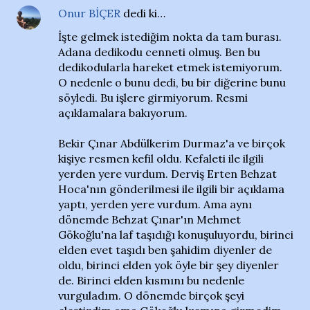
Onur BİÇER
dedi ki…
İşte gelmek istediğim nokta da tam burası.
Adana dedikodu cenneti olmuş. Ben bu
dedikodularla hareket etmek istemiyorum.
O nedenle o bunu dedi, bu bir diğerine bunu
söyledi. Bu işlere girmiyorum. Resmi
açıklamalara bakıyorum.
Bekir Çınar Abdülkerim Durmaz'a ve birçok
kişiye resmen kefil oldu. Kefaleti ile ilgili
yerden yere vurdum. Derviş Erten Behzat
Hoca'nın gönderilmesi ile ilgili bir açıklama
yaptı, yerden yere vurdum. Ama aynı
dönemde Behzat Çınar'ın Mehmet
Gökoğlu'na laf taşıdığı konuşuluyordu, birinci
elden evet taşıdı ben şahidim diyenler de
oldu, birinci elden yok öyle bir şey diyenler
de. Birinci elden kısmını bu nedenle
vurguladım. O dönemde birçok şeyi