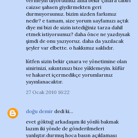
vermeyin diyordunuz ama bekir çınara tabiri
caizse şahsen giydirmekten geri
durmuyorsunuz. bizim sizden farkımız
nedir? e tamam, size yorum sayfamızı açtık
diye mi bizi de sizin istediğiniz tarza dahil
etmek istiyorsunuz? daha önce ne yazdıysak
şimdi de onu yazıyoruz. daha da yazılacak
şeyler var elbette. o hakkımız saklıdır.
lütfen sizin bekir çınara ve yönetimine olan
sinirinizi, sıkıntınızı bize yüklemeyin. küfür
ve hakaret içermedikçe yorumlarınız
yayınlanacaktır.
27 Ocak 2010 16:22
doğu demir
dedi ki…
evet göktuğ arkadaşım iki yönlü bakmak
lazım iki yönde de gönderilmeleri
yanlıştır.durmuş hoca basın açıklaması