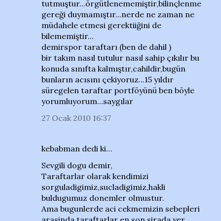
tutmuştur...örgütlenememiştir,bilinçlenme
gereği duymamıştır...nerde ne zaman ne
müdahele etmesi gerektiiğini de
bilememiştir...
demirspor taraftarı (ben de dahil )
bir takım nasıl tutulur nasıl sahip çıkılır bu
konuda sınıfta kalmıştır,cahildir,bugün
bunların acısını çekiyoruz...15 yıldır
süregelen taraftar portföyünü ben böyle
yorumluyorum...saygılar
27 Ocak 2010 16:37
kebabman dedi ki…
Sevgili dogu demir,
Taraftarlar olarak kendimizi
sorguladigimiz,sucladigimiz,hakli
buldugumuz donemler olmustur.
Ama bugunlerde aci cekmemizin sebepleri
arasinda taraftarlar en son sirada yer