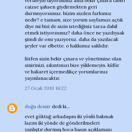
vermeyin diyordunuz ama bekir çınara tabiri
caizse şahsen giydirmekten geri
durmuyorsunuz. bizim sizden farkımız
nedir? e tamam, size yorum sayfamızı açtık
diye mi bizi de sizin istediğiniz tarza dahil
etmek istiyorsunuz? daha önce ne yazdıysak
şimdi de onu yazıyoruz. daha da yazılacak
şeyler var elbette. o hakkımız saklıdır.
lütfen sizin bekir çınara ve yönetimine olan
sinirinizi, sıkıntınızı bize yüklemeyin. küfür
ve hakaret içermedikçe yorumlarınız
yayınlanacaktır.
27 Ocak 2010 16:22
doğu demir
dedi ki…
evet göktuğ arkadaşım iki yönlü bakmak
lazım iki yönde de gönderilmeleri
yanlıştır.durmuş hoca basın açıklaması