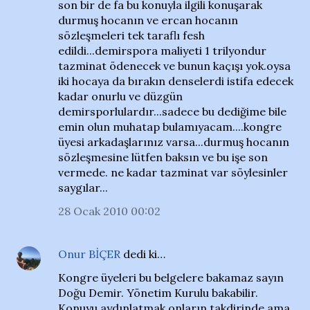
son bir de fa bu konuyla ilgili konuşarak
durmuş hocanın ve ercan hocanın
sözleşmeleri tek taraflı fesh
edildi...demirspora maliyeti 1 trilyondur
tazminat ödenecek ve bunun kaçışı yok.oysa
iki hocaya da bırakın denselerdi istifa edecek
kadar onurlu ve düzgün
demirsporlulardır...sadece bu dediğime bile
emin olun muhatap bulamıyacam....kongre
üyesi arkadaşlarınız varsa...durmuş hocanın
sözleşmesine lütfen baksın ve bu işe son
vermede. ne kadar tazminat var söylesinler
saygılar...
28 Ocak 2010 00:02
Onur BİÇER
dedi ki…
Kongre üyeleri bu belgelere bakamaz sayın
Doğu Demir. Yönetim Kurulu bakabilir.
Konuyu aydınlatmak onların takdirinde ama