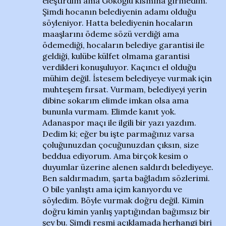
eleştirdim ama Gökoğlu kısmına girmedim.
Şimdi hocanın belediyenin adamı olduğu
söyleniyor. Hatta belediyenin hocaların
maaşlarını ödeme sözü verdiği ama
ödemediği, hocaların belediye garantisi ile
geldiği, kulübe külfet olmama garantisi
verdikleri konuşuluyor. Kaçıncı el olduğu
mühim değil. İstesem belediyeye vurmak için
muhteşem fırsat. Vurmam, belediyeyi yerin
dibine sokarım elimde imkan olsa ama
bununla vurmam. Elimde kanıt yok.
Adanaspor maçı ile ilgili bir yazı yazdım.
Dedim ki; eğer bu işte parmağınız varsa
çoluğunuzdan çocuğunuzdan çıksın, size
beddua ediyorum. Ama birçok kesim o
duyumlar üzerine alenen saldırdı belediyeye.
Ben saldırmadım, şarta bağladım sözlerimi.
O bile yanlıştı ama içim kanıyordu ve
söyledim. Böyle vurmak doğru değil. Kimin
doğru kimin yanlış yaptığından bağımsız bir
şey bu. Şimdi resmi açıklamada herhangi biri