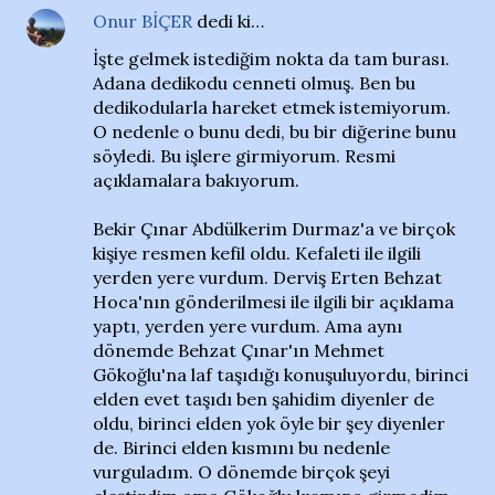
Onur BİÇER
dedi ki…
İşte gelmek istediğim nokta da tam burası.
Adana dedikodu cenneti olmuş. Ben bu
dedikodularla hareket etmek istemiyorum.
O nedenle o bunu dedi, bu bir diğerine bunu
söyledi. Bu işlere girmiyorum. Resmi
açıklamalara bakıyorum.
Bekir Çınar Abdülkerim Durmaz'a ve birçok
kişiye resmen kefil oldu. Kefaleti ile ilgili
yerden yere vurdum. Derviş Erten Behzat
Hoca'nın gönderilmesi ile ilgili bir açıklama
yaptı, yerden yere vurdum. Ama aynı
dönemde Behzat Çınar'ın Mehmet
Gökoğlu'na laf taşıdığı konuşuluyordu, birinci
elden evet taşıdı ben şahidim diyenler de
oldu, birinci elden yok öyle bir şey diyenler
de. Birinci elden kısmını bu nedenle
vurguladım. O dönemde birçok şeyi