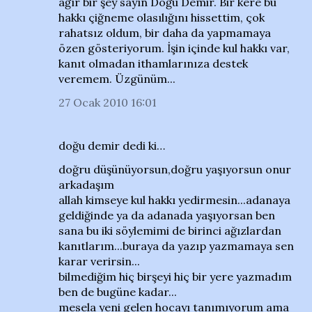
ağır bir şey sayın Doğu Demir. Bir kere bu
hakkı çiğneme olasılığını hissettim, çok
rahatsız oldum, bir daha da yapmamaya
özen gösteriyorum. İşin içinde kul hakkı var,
kanıt olmadan ithamlarınıza destek
veremem. Üzgünüm...
27 Ocak 2010 16:01
doğu demir dedi ki…
doğru düşünüyorsun,doğru yaşıyorsun onur
arkadaşım
allah kimseye kul hakkı yedirmesin...adanaya
geldiğinde ya da adanada yaşıyorsan ben
sana bu iki söylemimi de birinci ağızlardan
kanıtlarım...buraya da yazıp yazmamaya sen
karar verirsin...
bilmediğim hiç birşeyi hiç bir yere yazmadım
ben de bugüne kadar...
mesela yeni gelen hocayı tanımıyorum ama