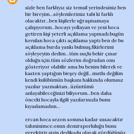
sizle ben farklıyız siz temsil yerindesiniz ben
bir bireyim...söylemlerimiz tabi ki farklı
olacaktır...ben kişilerle uğraşmamaya
çalışıyorum...hocayı yollayan ve yeni hoca
getiren kişi yeterli açıklama yapmadı.bugün
kovulan hoca çıktı açıklama yaptı ben de bu
açıklama burda yankı bulmuş,fikirlerimi
söyleyeyim dedim...tüm suçlu bekir çınar
olduğu için.tüm sözlerim doğrudan onu
gösteriyor olabilir ama bu benim bilerek ve
kasten yaptığım birşey değil...mutlu değilim
kendi kulübümün başkanı hakkında olumsuz
yazılar yazmaktan...üzüntümü
anlayabileceğinizi biliyorum...ben daha
önceki hocayla ilgili yazılarınızla bunu
kıyaslamadım...
ercan hoca sezon sonuna kadar susacaktır
tahminimce.onun demirsporluluğu bunu
gerektirir.sizin dedikodu olarak gördüğünüz