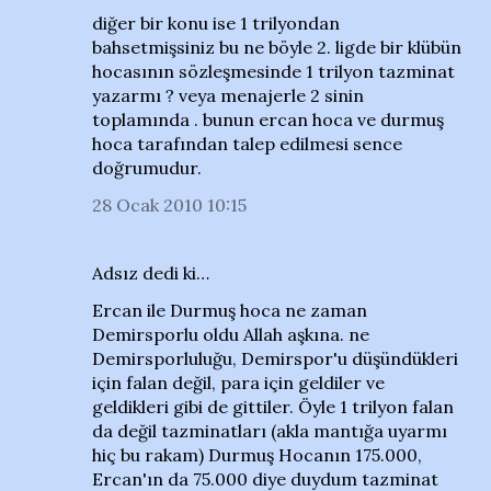
diğer bir konu ise 1 trilyondan
bahsetmişsiniz bu ne böyle 2. ligde bir klübün
hocasının sözleşmesinde 1 trilyon tazminat
yazarmı ? veya menajerle 2 sinin
toplamında . bunun ercan hoca ve durmuş
hoca tarafından talep edilmesi sence
doğrumudur.
28 Ocak 2010 10:15
Adsız dedi ki…
Ercan ile Durmuş hoca ne zaman
Demirsporlu oldu Allah aşkına. ne
Demirsporluluğu, Demirspor'u düşündükleri
için falan değil, para için geldiler ve
geldikleri gibi de gittiler. Öyle 1 trilyon falan
da değil tazminatları (akla mantığa uyarmı
hiç bu rakam) Durmuş Hocanın 175.000,
Ercan'ın da 75.000 diye duydum tazminat