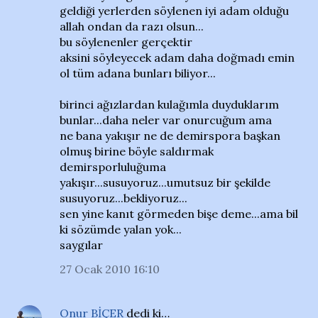
geldiği yerlerden söylenen iyi adam olduğu
allah ondan da razı olsun...
bu söylenenler gerçektir
aksini söyleyecek adam daha doğmadı emin
ol tüm adana bunları biliyor...
birinci ağızlardan kulağımla duyduklarım
bunlar...daha neler var onurcuğum ama
ne bana yakışır ne de demirspora başkan
olmuş birine böyle saldırmak
demirsporluluğuma
yakışır...susuyoruz...umutsuz bir şekilde
susuyoruz...bekliyoruz...
sen yine kanıt görmeden bişe deme...ama bil
ki sözümde yalan yok...
saygılar
27 Ocak 2010 16:10
Onur BİÇER
dedi ki…