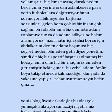
yollamıştır...hiç kimse aytaç durak neden
bekir çınar yerine ercan aslankesere para
verip futbolculara dağıttırıyor bunu
sormuyor...bilmeyenler başkana
sorsunlar...gelen hoca çok iyi bir insan çok
sağlam biri olabilir.ama biz cennete adam
toplamıyoruz.ya da adana adliyesine hakim
aramıyoruz...nasıl hatır için,şahsi borcu için
abdulkerim denen adamı başımıza hiç
seyretmeden bilmeden getirdiyse yönetim;
şimdi de hiç bir sportif başarısı olmamış bir
hocayı emin olun hiç bir maçını izlemeden
getirmiştir bekir çınar...bu vebal adamı ömür
boyu takip etmekle kalmaz,diğer dünyada da
yakasına yapışır...rahat uyutmaz sayın bekir
çınar...
ve siz blog üyesi arkadaşlar,bu olaı çok
yumuşak anlatıyorsunuz..iyi niyetlisiniz
belki...şimdi destek zamanı diye böyle