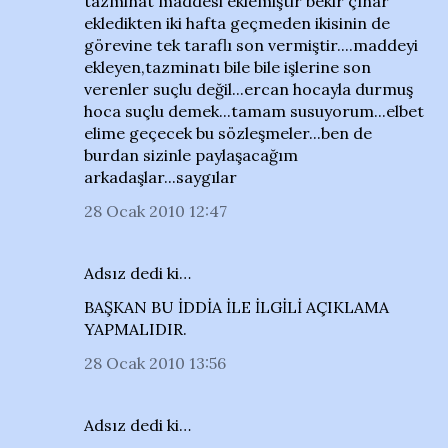
tazminat maddesi eklemiştir bekir çınar
ekledikten iki hafta geçmeden ikisinin de
görevine tek taraflı son vermiştir....maddeyi
ekleyen,tazminatı bile bile işlerine son
verenler suçlu değil...ercan hocayla durmuş
hoca suçlu demek...tamam susuyorum...elbet
elime geçecek bu sözleşmeler...ben de
burdan sizinle paylaşacağım
arkadaşlar...saygılar
28 Ocak 2010 12:47
Adsız dedi ki…
BAŞKAN BU İDDİA İLE İLGİLİ AÇIKLAMA
YAPMALIDIR.
28 Ocak 2010 13:56
Adsız dedi ki…