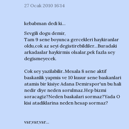
27 Ocak 2010 16:14
kebabman dedi ki…
Sevgili dogu demir,
Tam 9 sene boyunca gercekleri haykiranlar
oldu,cok az seyi degistirebildiler...Buradaki
arkadaslar haykirmis olsalar,pek fazla sey
degismeyecek.
Cok sey yazilabilir..Mesala 8 sene aktif
baskanlik yapmis ve 10 kusur sene baskanlari
atamis bir kisiye Adana Demirspor'un bu hali
nedir diye neden sorulmaz.Hep bizmi
soracagiz?Neden baskalari sormaz?Yada O
kisi atadiklarina neden hesap sormaz?
vsr,vsr,vsr...