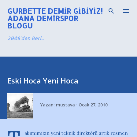
Ana içeriğe atla
GURBETTE DEMIR GIBIYIZ!
ADANA DEMIRSPOR
BLOGU
2008'den Beri...
Eski Hoca Yeni Hoca
Yazan:
mustava
Ocak 27, 2010
akımımızın yeni teknik direktörü artık resmen