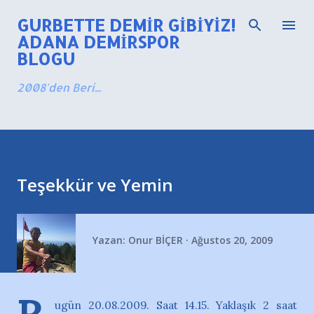
Ana içeriğe atla
GURBETTE DEMIR GIBIYIZ!
ADANA DEMIRSPOR
BLOGU
2008'den Beri...
Teşekkür ve Yemin
Yazan:
Onur BİÇER
Ağustos 20, 2009
ugün 20.08.2009. Saat 14.15. Yaklaşık 2 saat