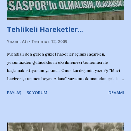
Tehlikeli Hareketler...
Yazan:
Ati
Temmuz 12, 2009
Mondiali den gelen güzel haberler içimizi açarken,
yüzümüzden gülücüklerin eksilmemesi temennisi ile
başlamak istiyorum yazıma.. Onur kardeşimin yazdığı "Mavi
Lacivert, turuncu beyaz Adana" yazısını okumamdan çok kısa
bir süre sonra, bir haber portalında rastladığım bir olayla
PAYLAŞ
30 YORUM
DEVAMI
irkildim.. "Bursasporlu taraftarlar, İstanbul takımlarının
Bursa'da açtığı mağaza ve futbol okullarına tepki gösterdi"
diye başlıyordu yazı , Atatürk stadı önünde yaklaşık 200
taraftarın toplanarak İstanbul takımlarının Futbol okullarını
ve ürünlerini Bursa şehrinde görmek istemediklerini bir