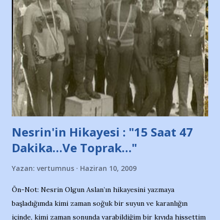
protesto eylemiyle açıkladıklarını bildiriyordu.. Bu grup
adına açıklama yapan şahsı muhterem(!) ''Açık ve net olarak
söylüyoruz. Bu son uyarımızdır. Bunun yanısıra, bu takımlara
ait tanıtıcı ilanların asılmasına izin veren Bursa Büyükşehir
Belediyesi ile mağazaların bulunduğu alışveriş merkezlerini
de kınıyoruz'' diye de eklemiş .. Blogumuzda okuduğum bu
yazının hemen ardından bu habe...
Nesrin'in Hikayesi : "15 Saat 47
Dakika…Ve Toprak…"
Yazan:
vertumnus
Haziran 10, 2009
Ön-Not: Nesrin Olgun Aslan’ın hikayesini yazmaya
başladığımda kimi zaman soğuk bir suyun ve karanlığın
içinde, kimi zaman sonunda varabildiğim bir kıyıda hissettim