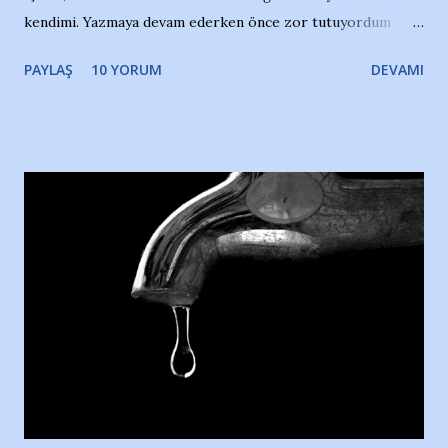
kendimi. Yazmaya devam ederken önce zor tutuyordum
gözyaşlarımı, bir noktadan sonra akmaya başladı hepsi.
PAYLAŞ
10 YORUM
DEVAMI
Yazımı, ağlayarak bitirebildim ancak…Kendisinin web
sitesinden (http://www.nesrinolgun.com) ve dönemin
Hürriyet Londra Temsilcisi Faruk Zapçı’nın anılarından
yararlandım, teşekkürlerimi sunuyorum…Çok uzatmadan,
Nesrin’in Hikayesi’ne başlıyorum… 1964 Adana Yüzme
havuzunun kenarında 7 yaşında kara kuru bir kız çocuğu
duruyor. Havuzun içinde Adana Demirspor Kulübü
yüzücüleri. Erkekler çoğunlukta. Küçük kız etrafına bakıyor.
Sadece 4 kız çocuğu var. Nesrin, Adana Demirspor’un 4
kızından biri oluyor o gün…Giriyor havuza. 1973 – 1975
Adana Nesrin, 16 yaşında. Yüzüyor. 7 yaşında girdiği
havuzdan, kısa mesafede 100’e yakın madalya ve şilt
çıkartıyor. Kışları masa tenisi oynuyor, Türkiye 2.liği,
Türkiye 3.lüğü var. 17 yaşında mar...