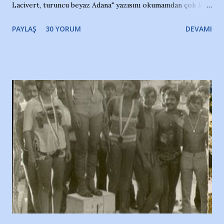
Lacivert, turuncu beyaz Adana" yazısını okumamdan çok kısa
bir süre sonra, bir haber portalında rastladığım bir olayla
PAYLAŞ
30 YORUM
DEVAMI
irkildim.. "Bursasporlu taraftarlar, İstanbul takımlarının
Bursa'da açtığı mağaza ve futbol okullarına tepki gösterdi"
diye başlıyordu yazı , Atatürk stadı önünde yaklaşık 200
taraftarın toplanarak İstanbul takımlarının Futbol okullarını
ve ürünlerini Bursa şehrinde görmek istemediklerini bir
protesto eylemiyle açıkladıklarını bildiriyordu.. Bu grup
adına açıklama yapan şahsı muhterem(!) ''Açık ve net olarak
söylüyoruz. Bu son uyarımızdır. Bunun yanısıra, bu takımlara
ait tanıtıcı ilanların asılmasına izin veren Bursa Büyükşehir
Belediyesi ile mağazaların bulunduğu alışveriş merkezlerini
de kınıyoruz'' diye de eklemiş .. Blogumuzda okuduğum bu
yazının hemen ardından bu habe...