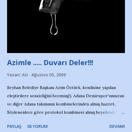
yüzücüleri. Erkekler çoğunlukta. Küçük kız etrafına bakıyor.
Sadece 4 kız çocuğu var. Nesrin, Adana Demirspor’un 4
kızından biri oluyor o gün…Giriyor havuza. 1973 – 1975
Adana Nesrin, 16 yaşında. Yüzüyor. 7 yaşında girdiği
havuzdan, kısa mesafede 100’e yakın madalya ve şilt
çıkartıyor. Kışları masa tenisi oynuyor, Türkiye 2.liği,
Türkiye 3.lüğü var. 17 yaşında mar...
Azimle ..... Duvarı Deler!!!
Yazan:
Ati
Ağustos 05, 2009
Seyhan Belediye Başkanı Azim Öztürk, kendisine yapılan
eleştirilere sessizliğini bozmuş(!). Adana Demirspor'umuzun
ve diğer Adana takımının kombinelerinden almış hazret..
Söylenenlere göre protokol kombinesi almış beyefendi,
100.000 TL kaynak olmuş takım başına. Bir de fotoğrafı var
PAYLAŞ
38 YORUM
DEVAMI
ki kombineyi Bekir Başkan'dan alırken; dillere destan..