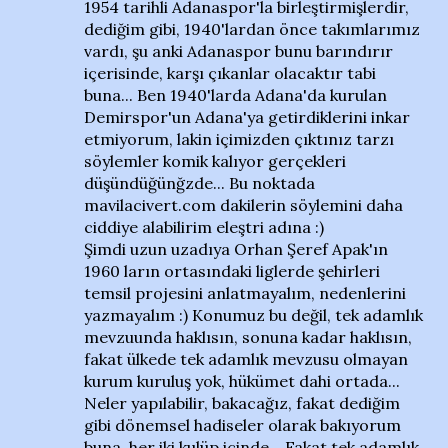
1954 tarihli Adanaspor'la birleştirmişlerdir,
dediğim gibi, 1940'lardan önce takımlarımız
vardı, şu anki Adanaspor bunu barındırır
içerisinde, karşı çıkanlar olacaktır tabi
buna... Ben 1940'larda Adana'da kurulan
Demirspor'un Adana'ya getirdiklerini inkar
etmiyorum, lakin içimizden çıktınız tarzı
söylemler komik kalıyor gerçekleri
düşündüğünğzde... Bu noktada
mavilacivert.com dakilerin söylemini daha
ciddiye alabilirim eleştri adına :)
Şimdi uzun uzadıya Orhan Şeref Apak'ın
1960 ların ortasındaki liglerde şehirleri
temsil projesini anlatmayalım, nedenlerini
yazmayalım :) Konumuz bu değil, tek adamlık
mevzuunda haklısın, sonuna kadar haklısın,
fakat ülkede tek adamlık mevzusu olmayan
kurum kuruluş yok, hükümet dahi ortada...
Neler yapılabilir, bakacağız, fakat dediğim
gibi dönemsel hadiseler olarak bakıyorum
buna, her iki kulüp içinde... Fakat tek adamlık