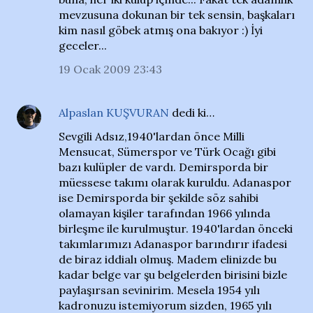
mevzusuna dokunan bir tek sensin, başkaları
kim nasıl göbek atmış ona bakıyor :) İyi
geceler...
19 Ocak 2009 23:43
Alpaslan KUŞVURAN
dedi ki…
Sevgili Adsız,1940'lardan önce Milli
Mensucat, Sümerspor ve Türk Ocağı gibi
bazı kulüpler de vardı. Demirsporda bir
müessese takımı olarak kuruldu. Adanaspor
ise Demirsporda bir şekilde söz sahibi
olamayan kişiler tarafından 1966 yılında
birleşme ile kurulmuştur. 1940'lardan önceki
takımlarımızı Adanaspor barındırır ifadesi
de biraz iddialı olmuş. Madem elinizde bu
kadar belge var şu belgelerden birisini bizle
paylaşırsan sevinirim. Mesela 1954 yılı
kadronuzu istemiyorum sizden, 1965 yılı