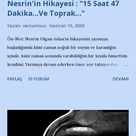
Nesrin'in Hikayesi : "15 Saat 47
Dakika…Ve Toprak…"
Yazan:
vertumnus
Haziran 10, 2009
Ön-Not: Nesrin Olgun Aslan’ın hikayesini yazmaya
başladığımda kimi zaman soğuk bir suyun ve karanlığın
içinde, kimi zaman sonunda varabildiğim bir kıyıda hissettim
kendimi. Yazmaya devam ederken önce zor tutuyordum
gözyaşlarımı, bir noktadan sonra akmaya başladı hepsi.
PAYLAŞ
10 YORUM
DEVAMI
Yazımı, ağlayarak bitirebildim ancak…Kendisinin web
sitesinden (http://www.nesrinolgun.com) ve dönemin
Hürriyet Londra Temsilcisi Faruk Zapçı’nın anılarından
yararlandım, teşekkürlerimi sunuyorum…Çok uzatmadan,
Nesrin’in Hikayesi’ne başlıyorum… 1964 Adana Yüzme
havuzunun kenarında 7 yaşında kara kuru bir kız çocuğu
duruyor. Havuzun içinde Adana Demirspor Kulübü