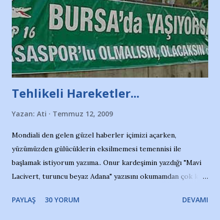
Tehlikeli Hareketler...
Yazan:
Ati
Temmuz 12, 2009
Mondiali den gelen güzel haberler içimizi açarken,
yüzümüzden gülücüklerin eksilmemesi temennisi ile
başlamak istiyorum yazıma.. Onur kardeşimin yazdığı "Mavi
Lacivert, turuncu beyaz Adana" yazısını okumamdan çok kısa
bir süre sonra, bir haber portalında rastladığım bir olayla
PAYLAŞ
30 YORUM
DEVAMI
irkildim.. "Bursasporlu taraftarlar, İstanbul takımlarının
Bursa'da açtığı mağaza ve futbol okullarına tepki gösterdi"