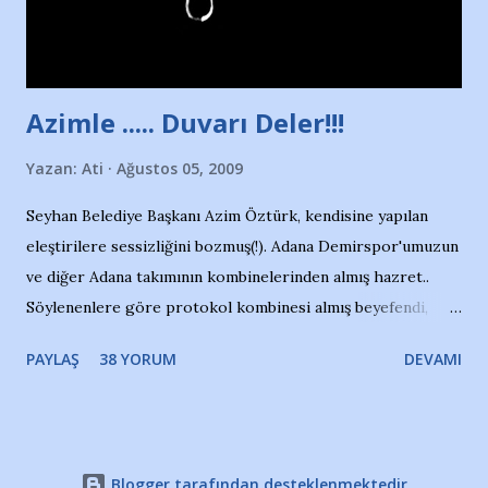
Adana Nesrin, 16 yaşında. Yüzüyor. 7 yaşında girdiği
havuzdan, kısa mesafede 100’e yakın madalya ve şilt
çıkartıyor. Kışları masa tenisi oynuyor, Türkiye 2.liği,
Türkiye 3.lüğü var. 17 yaşında mar...
Azimle ..... Duvarı Deler!!!
Yazan:
Ati
Ağustos 05, 2009
Seyhan Belediye Başkanı Azim Öztürk, kendisine yapılan
eleştirilere sessizliğini bozmuş(!). Adana Demirspor'umuzun
ve diğer Adana takımının kombinelerinden almış hazret..
Söylenenlere göre protokol kombinesi almış beyefendi,
100.000 TL kaynak olmuş takım başına. Bir de fotoğrafı var
PAYLAŞ
38 YORUM
DEVAMI
ki kombineyi Bekir Başkan'dan alırken; dillere destan..
Yardım gecesinde yayını kesen, gidip Kayseri'den kombine
alıp, seçildiği memlekete zerre faydası dokunmayan bir
şahsın fotoğrafını burada paylaşmak içimden gelmedi.
Blogger tarafından desteklenmektedir