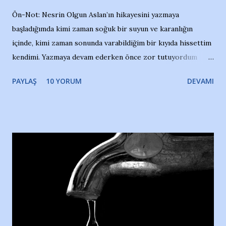
Ön-Not: Nesrin Olgun Aslan’ın hikayesini yazmaya
başladığımda kimi zaman soğuk bir suyun ve karanlığın
içinde, kimi zaman sonunda varabildiğim bir kıyıda hissettim
kendimi. Yazmaya devam ederken önce zor tutuyordum
gözyaşlarımı, bir noktadan sonra akmaya başladı hepsi.
PAYLAŞ
10 YORUM
DEVAMI
Yazımı, ağlayarak bitirebildim ancak…Kendisinin web
sitesinden (http://www.nesrinolgun.com) ve dönemin
Hürriyet Londra Temsilcisi Faruk Zapçı’nın anılarından
yararlandım, teşekkürlerimi sunuyorum…Çok uzatmadan,
Nesrin’in Hikayesi’ne başlıyorum… 1964 Adana Yüzme
havuzunun kenarında 7 yaşında kara kuru bir kız çocuğu
duruyor. Havuzun içinde Adana Demirspor Kulübü
yüzücüleri. Erkekler çoğunlukta. Küçük kız etrafına bakıyor.
Sadece 4 kız çocuğu var. Nesrin, Adana Demirspor’un 4
kızından biri oluyor o gün…Giriyor havuza. 1973 – 1975