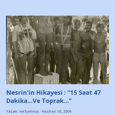
diye başlıyordu yazı , Atatürk stadı önünde yaklaşık 200
taraftarın toplanarak İstanbul takımlarının Futbol okullarını
ve ürünlerini Bursa şehrinde görmek istemediklerini bir
protesto eylemiyle açıkladıklarını bildiriyordu.. Bu grup
adına açıklama yapan şahsı muhterem(!) ''Açık ve net olarak
söylüyoruz. Bu son uyarımızdır. Bunun yanısıra, bu takımlara
ait tanıtıcı ilanların asılmasına izin veren Bursa Büyükşehir
Belediyesi ile mağazaların bulunduğu alışveriş merkezlerini
de kınıyoruz'' diye de eklemiş .. Blogumuzda okuduğum bu
yazının hemen ardından bu habe...
Nesrin'in Hikayesi : "15 Saat 47
Dakika…Ve Toprak…"
Yazan:
vertumnus
Haziran 10, 2009