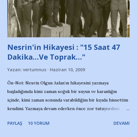
Belediyesi ile mağazaların bulunduğu alışveriş merkezlerini
de kınıyoruz'' diye de eklemiş .. Blogumuzda okuduğum bu
yazının hemen ardından bu habe...
Nesrin'in Hikayesi : "15 Saat 47
Dakika…Ve Toprak…"
Yazan:
vertumnus
Haziran 10, 2009
Ön-Not: Nesrin Olgun Aslan’ın hikayesini yazmaya
başladığımda kimi zaman soğuk bir suyun ve karanlığın
içinde, kimi zaman sonunda varabildiğim bir kıyıda hissettim
kendimi. Yazmaya devam ederken önce zor tutuyordum
gözyaşlarımı, bir noktadan sonra akmaya başladı hepsi.
PAYLAŞ
10 YORUM
DEVAMI
Yazımı, ağlayarak bitirebildim ancak…Kendisinin web
sitesinden (http://www.nesrinolgun.com) ve dönemin