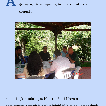
A
görüştü; Demirspor'u, Adana'yı, futbolu
konuştu...
4 saati aşkın müthiş sohbette, Sadi Hoca'nın
samimiyeti, içtenliği açık sözlülüğü bizi çok sevindirdi