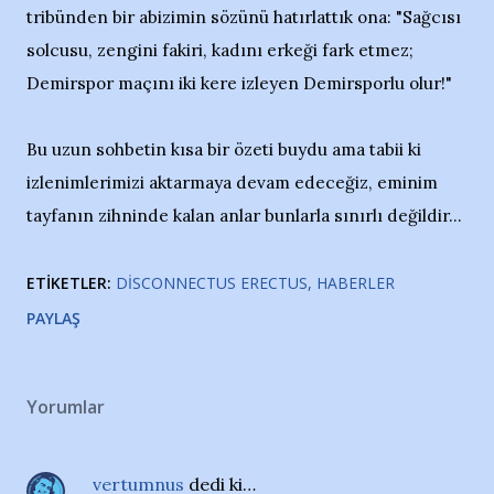
tribünden bir abizimin sözünü hatırlattık ona: "Sağcısı
solcusu, zengini fakiri, kadını erkeği fark etmez;
Demirspor maçını iki kere izleyen Demirsporlu olur!"
Bu uzun sohbetin kısa bir özeti buydu ama tabii ki
izlenimlerimizi aktarmaya devam edeceğiz, eminim
tayfanın zihninde kalan anlar bunlarla sınırlı değildir...
ETIKETLER:
DISCONNECTUS ERECTUS
HABERLER
PAYLAŞ
Yorumlar
vertumnus
dedi ki…