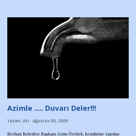
Hürriyet Londra Temsilcisi Faruk Zapçı’nın anılarından
yararlandım, teşekkürlerimi sunuyorum…Çok uzatmadan,
Nesrin’in Hikayesi’ne başlıyorum… 1964 Adana Yüzme
havuzunun kenarında 7 yaşında kara kuru bir kız çocuğu
duruyor. Havuzun içinde Adana Demirspor Kulübü
yüzücüleri. Erkekler çoğunlukta. Küçük kız etrafına bakıyor.
Sadece 4 kız çocuğu var. Nesrin, Adana Demirspor’un 4
kızından biri oluyor o gün…Giriyor havuza. 1973 – 1975
Adana Nesrin, 16 yaşında. Yüzüyor. 7 yaşında girdiği
havuzdan, kısa mesafede 100’e yakın madalya ve şilt
çıkartıyor. Kışları masa tenisi oynuyor, Türkiye 2.liği,
Türkiye 3.lüğü var. 17 yaşında mar...
Azimle ..... Duvarı Deler!!!
Yazan:
Ati
Ağustos 05, 2009
Seyhan Belediye Başkanı Azim Öztürk, kendisine yapılan