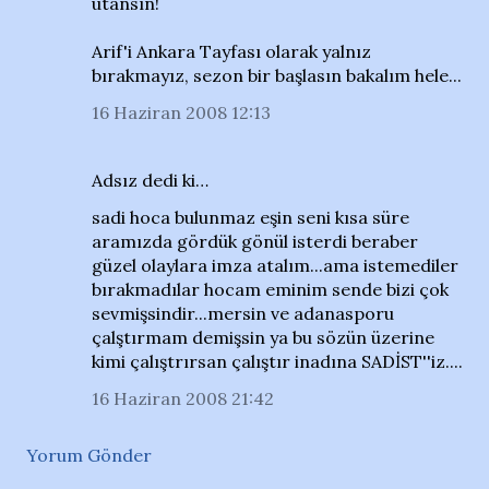
utansın!
Arif'i Ankara Tayfası olarak yalnız
bırakmayız, sezon bir başlasın bakalım hele...
16 Haziran 2008 12:13
Adsız dedi ki…
sadi hoca bulunmaz eşin seni kısa süre
aramızda gördük gönül isterdi beraber
güzel olaylara imza atalım...ama istemediler
bırakmadılar hocam eminim sende bizi çok
sevmişsindir...mersin ve adanasporu
çalştırmam demişsin ya bu sözün üzerine
kimi çalıştrırsan çalıştır inadına SADİST''iz....
16 Haziran 2008 21:42
Yorum Gönder