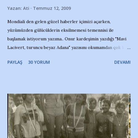
Yazan:
Ati
Temmuz 12, 2009
Mondiali den gelen güzel haberler içimizi açarken,
yüzümüzden gülücüklerin eksilmemesi temennisi ile
başlamak istiyorum yazıma.. Onur kardeşimin yazdığı "Mavi
Lacivert, turuncu beyaz Adana" yazısını okumamdan çok kısa
bir süre sonra, bir haber portalında rastladığım bir olayla
PAYLAŞ
30 YORUM
DEVAMI
irkildim.. "Bursasporlu taraftarlar, İstanbul takımlarının
Bursa'da açtığı mağaza ve futbol okullarına tepki gösterdi"
diye başlıyordu yazı , Atatürk stadı önünde yaklaşık 200
taraftarın toplanarak İstanbul takımlarının Futbol okullarını
ve ürünlerini Bursa şehrinde görmek istemediklerini bir
protesto eylemiyle açıkladıklarını bildiriyordu.. Bu grup
adına açıklama yapan şahsı muhterem(!) ''Açık ve net olarak
söylüyoruz. Bu son uyarımızdır. Bunun yanısıra, bu takımlara
ait tanıtıcı ilanların asılmasına izin veren Bursa Büyükşehir