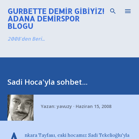
Ana içeriğe atla
GURBETTE DEMIR GIBIYIZ!
ADANA DEMIRSPOR
BLOGU
2008'den Beri...
Sadi Hoca'yla sohbet...
Yazan:
yavuzy
Haziran 15, 2008
nkara Tayfası, eski hocamız Sadi Tekelioğlu'yla