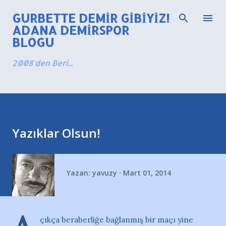
Ana içeriğe atla
GURBETTE DEMIR GIBIYIZ!
ADANA DEMIRSPOR
BLOGU
2008'den Beri...
Yazıklar Olsun!
Yazan:
yavuzy
Mart 01, 2014
çıkça beraberliğe bağlanmış bir maçı yine