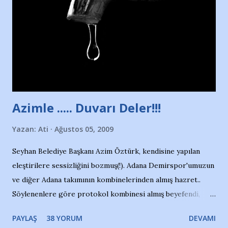
yüzücüleri. Erkekler çoğunlukta. Küçük kız etrafına bakıyor.
Sadece 4 kız çocuğu var. Nesrin, Adana Demirspor’un 4
kızından biri oluyor o gün…Giriyor havuza. 1973 – 1975
Adana Nesrin, 16 yaşında. Yüzüyor. 7 yaşında girdiği
havuzdan, kısa mesafede 100’e yakın madalya ve şilt
çıkartıyor. Kışları masa tenisi oynuyor, Türkiye 2.liği,
Türkiye 3.lüğü var. 17 yaşında mar...
Azimle ..... Duvarı Deler!!!
Yazan:
Ati
Ağustos 05, 2009
Seyhan Belediye Başkanı Azim Öztürk, kendisine yapılan
eleştirilere sessizliğini bozmuş(!). Adana Demirspor'umuzun
ve diğer Adana takımının kombinelerinden almış hazret..
Söylenenlere göre protokol kombinesi almış beyefendi,
100.000 TL kaynak olmuş takım başına. Bir de fotoğrafı var
PAYLAŞ
38 YORUM
DEVAMI
ki kombineyi Bekir Başkan'dan alırken; dillere destan..