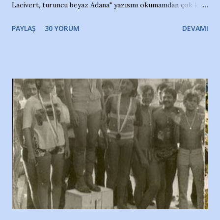
Lacivert, turuncu beyaz Adana" yazısını okumamdan çok kısa
bir süre sonra, bir haber portalında rastladığım bir olayla
PAYLAŞ
30 YORUM
DEVAMI
irkildim.. "Bursasporlu taraftarlar, İstanbul takımlarının
Bursa'da açtığı mağaza ve futbol okullarına tepki gösterdi"
diye başlıyordu yazı , Atatürk stadı önünde yaklaşık 200
taraftarın toplanarak İstanbul takımlarının Futbol okullarını
ve ürünlerini Bursa şehrinde görmek istemediklerini bir
protesto eylemiyle açıkladıklarını bildiriyordu.. Bu grup
adına açıklama yapan şahsı muhterem(!) ''Açık ve net olarak
söylüyoruz. Bu son uyarımızdır. Bunun yanısıra, bu takımlara
ait tanıtıcı ilanların asılmasına izin veren Bursa Büyükşehir
Belediyesi ile mağazaların bulunduğu alışveriş merkezlerini
de kınıyoruz'' diye de eklemiş .. Blogumuzda okuduğum bu
yazının hemen ardından bu habe...