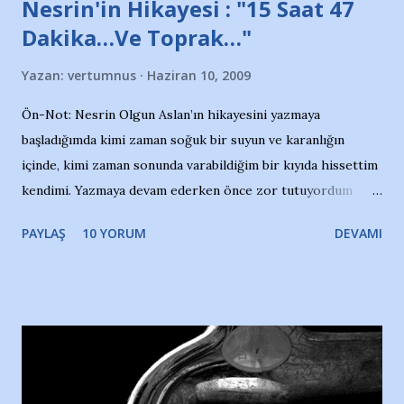
Nesrin'in Hikayesi : "15 Saat 47
Dakika…Ve Toprak…"
Yazan:
vertumnus
Haziran 10, 2009
Ön-Not: Nesrin Olgun Aslan’ın hikayesini yazmaya
başladığımda kimi zaman soğuk bir suyun ve karanlığın
içinde, kimi zaman sonunda varabildiğim bir kıyıda hissettim
kendimi. Yazmaya devam ederken önce zor tutuyordum
gözyaşlarımı, bir noktadan sonra akmaya başladı hepsi.
PAYLAŞ
10 YORUM
DEVAMI
Yazımı, ağlayarak bitirebildim ancak…Kendisinin web
sitesinden (http://www.nesrinolgun.com) ve dönemin
Hürriyet Londra Temsilcisi Faruk Zapçı’nın anılarından
yararlandım, teşekkürlerimi sunuyorum…Çok uzatmadan,
Nesrin’in Hikayesi’ne başlıyorum… 1964 Adana Yüzme
havuzunun kenarında 7 yaşında kara kuru bir kız çocuğu
duruyor. Havuzun içinde Adana Demirspor Kulübü