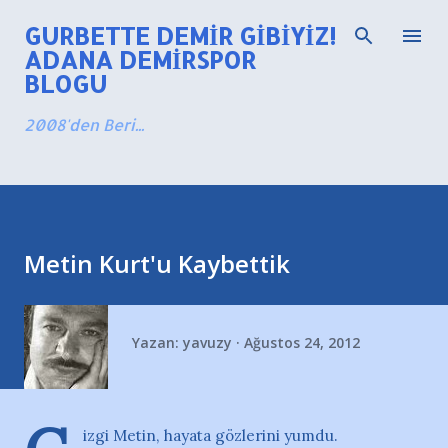
Ana içeriğe atla
GURBETTE DEMIR GIBIYIZ!
ADANA DEMIRSPOR
BLOGU
2008'den Beri...
Metin Kurt'u Kaybettik
Yazan:
yavuzy
Ağustos 24, 2012
izgi Metin, hayata gözlerini yumdu.