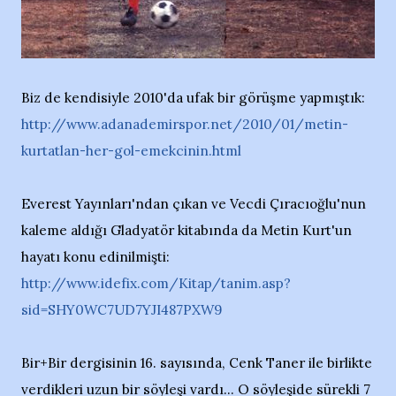
Biz de kendisiyle 2010'da ufak bir görüşme yapmıştık:
http://www.adanademirspor.net/2010/01/metin-
kurtatlan-her-gol-emekcinin.html
Everest Yayınları'ndan çıkan ve Vecdi Çıracıoğlu'nun
kaleme aldığı Gladyatör kitabında da Metin Kurt'un
hayatı konu edinilmişti:
http://www.idefix.com/Kitap/tanim.asp?
sid=SHY0WC7UD7YJI487PXW9
Bir+Bir dergisinin 16. sayısında, Cenk Taner ile birlikte
verdikleri uzun bir söyleşi vardı... O söyleşide sürekli 7