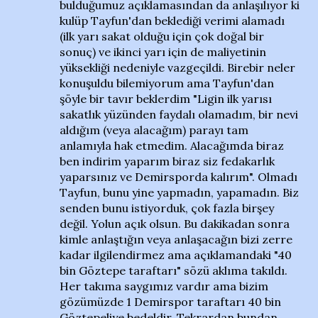
bulduğumuz açıklamasından da anlaşılıyor ki
kulüp Tayfun'dan beklediği verimi alamadı
(ilk yarı sakat olduğu için çok doğal bir
sonuç) ve ikinci yarı için de maliyetinin
yüksekliği nedeniyle vazgeçildi. Birebir neler
konuşuldu bilemiyorum ama Tayfun'dan
şöyle bir tavır beklerdim "Ligin ilk yarısı
sakatlık yüzünden faydalı olamadım, bir nevi
aldığım (veya alacağım) parayı tam
anlamıyla hak etmedim. Alacağımda biraz
ben indirim yaparım biraz siz fedakarlık
yaparsınız ve Demirsporda kalırım". Olmadı
Tayfun, bunu yine yapmadın, yapamadın. Biz
senden bunu istiyorduk, çok fazla birşey
değil. Yolun açık olsun. Bu dakikadan sonra
kimle anlaştığın veya anlaşacağın bizi zerre
kadar ilgilendirmez ama açıklamandaki "40
bin Göztepe taraftarı" sözü aklıma takıldı.
Her takıma saygımız vardır ama bizim
gözümüzde 1 Demirspor taraftarı 40 bin
Göztepeliye bedeldir. Tekrardan bundan