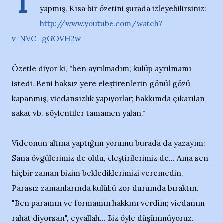
T
yapmış. Kısa bir özetini şurada izleyebilirsiniz:
http://www.youtube.com/watch?
v=NVC_gGOVH2w
Özetle diyor ki, "ben ayrılmadım; kulüp ayrılmamı
istedi. Beni haksız yere eleştirenlerin gönül gözü
kapanmış, vicdansızlık yapıyorlar; hakkımda çıkarılan
sakat vb. söylentiler tamamen yalan."
Videonun altına yaptığım yorumu burada da yazayım:
Sana övgülerimiz de oldu, eleştirilerimiz de... Ama sen
hiçbir zaman bizim beklediklerimizi veremedin.
Parasız zamanlarında kulübü zor durumda bıraktın.
"Ben paramın ve formamın hakkını verdim; vicdanım
rahat diyorsan", eyvallah... Biz öyle düşünmüyoruz.