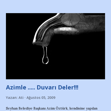
Hürriyet Londra Temsilcisi Faruk Zapçı’nın anılarından
yararlandım, teşekkürlerimi sunuyorum…Çok uzatmadan,
Nesrin’in Hikayesi’ne başlıyorum… 1964 Adana Yüzme
havuzunun kenarında 7 yaşında kara kuru bir kız çocuğu
duruyor. Havuzun içinde Adana Demirspor Kulübü
yüzücüleri. Erkekler çoğunlukta. Küçük kız etrafına bakıyor.
Sadece 4 kız çocuğu var. Nesrin, Adana Demirspor’un 4
kızından biri oluyor o gün…Giriyor havuza. 1973 – 1975
Adana Nesrin, 16 yaşında. Yüzüyor. 7 yaşında girdiği
havuzdan, kısa mesafede 100’e yakın madalya ve şilt
çıkartıyor. Kışları masa tenisi oynuyor, Türkiye 2.liği,
Türkiye 3.lüğü var. 17 yaşında mar...
Azimle ..... Duvarı Deler!!!
Yazan:
Ati
Ağustos 05, 2009
Seyhan Belediye Başkanı Azim Öztürk, kendisine yapılan