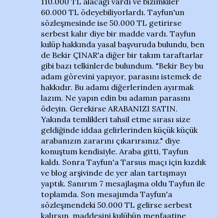
110.000 TL alacağı vardı ve bizimkiler
60.000 TL ödeyebiliyorlardı. Tayfun'un
sözleşmesinde ise 50.000 TL getirirse
serbest kalır diye bir madde vardı. Tayfun
kulüp hakkında yasal başvuruda bulundu, ben
de Bekir ÇINAR'a diğer bir takım taraftarlar
gibi bazı telkinlerde bulundum. "Bekir Bey bu
adam görevini yapıyor, parasını istemek de
hakkıdır. Bu adamı diğerlerinden ayırmak
lazım. Ne yapın edin bu adamın parasını
ödeyin. Gerekirse ARABANIZI SATIN.
Yakında temlikleri tahsil etme sırası size
geldiğinde iddaa gelirlerinden küçük küçük
arabanızın zararını çıkarırsınız." diye
konuştum kendisiyle. Araba gitti, Tayfun
kaldı. Sonra Tayfun'a Tarsus maçı için kızdık
ve blog arşivinde de yer alan tartışmayı
yaptık. Sanırım 7 mesajlaşma oldu Tayfun ile
toplamda. Son mesajımda Tayfun'a
sözleşmendeki 50.000 TL gelirse serbest
kalırsın, maddesini kulübün menfaatine