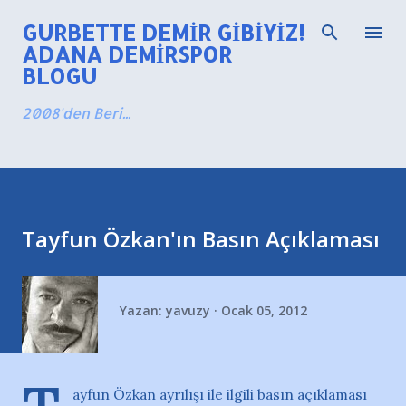
Ana içeriğe atla
GURBETTE DEMIR GIBIYIZ!
ADANA DEMIRSPOR
BLOGU
2008'den Beri...
Tayfun Özkan'ın Basın Açıklaması
Yazan:
yavuzy
Ocak 05, 2012
ayfun Özkan ayrılışı ile ilgili basın açıklaması