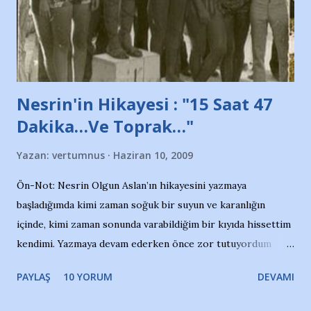
Belediyesi ile mağazaların bulunduğu alışveriş merkezlerini
de kınıyoruz'' diye de eklemiş .. Blogumuzda okuduğum bu
yazının hemen ardından bu habe...
Nesrin'in Hikayesi : "15 Saat 47
Dakika…Ve Toprak…"
Yazan:
vertumnus
Haziran 10, 2009
Ön-Not: Nesrin Olgun Aslan’ın hikayesini yazmaya
başladığımda kimi zaman soğuk bir suyun ve karanlığın
içinde, kimi zaman sonunda varabildiğim bir kıyıda hissettim
kendimi. Yazmaya devam ederken önce zor tutuyordum
gözyaşlarımı, bir noktadan sonra akmaya başladı hepsi.
PAYLAŞ
10 YORUM
DEVAMI
Yazımı, ağlayarak bitirebildim ancak…Kendisinin web
sitesinden (http://www.nesrinolgun.com) ve dönemin