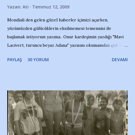
Yazan:
Ati
Temmuz 12, 2009
Mondiali den gelen güzel haberler içimizi açarken,
yüzümüzden gülücüklerin eksilmemesi temennisi ile
başlamak istiyorum yazıma.. Onur kardeşimin yazdığı "Mavi
Lacivert, turuncu beyaz Adana" yazısını okumamdan çok kısa
bir süre sonra, bir haber portalında rastladığım bir olayla
PAYLAŞ
30 YORUM
DEVAMI
irkildim.. "Bursasporlu taraftarlar, İstanbul takımlarının
Bursa'da açtığı mağaza ve futbol okullarına tepki gösterdi"
diye başlıyordu yazı , Atatürk stadı önünde yaklaşık 200
taraftarın toplanarak İstanbul takımlarının Futbol okullarını
ve ürünlerini Bursa şehrinde görmek istemediklerini bir
protesto eylemiyle açıkladıklarını bildiriyordu.. Bu grup
adına açıklama yapan şahsı muhterem(!) ''Açık ve net olarak
söylüyoruz. Bu son uyarımızdır. Bunun yanısıra, bu takımlara
ait tanıtıcı ilanların asılmasına izin veren Bursa Büyükşehir