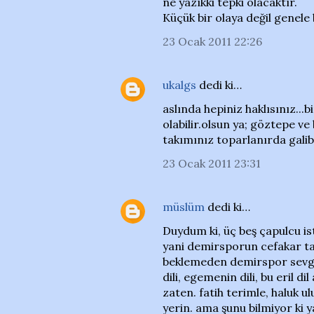
ne yazıkki tepki olacaktır.
Küçük bir olaya değil genele 
23 Ocak 2011 22:26
ukalgs
dedi ki…
aslında hepiniz haklısınız...
olabilir.olsun ya; göztepe v
takımınız toparlanırda galibi
23 Ocak 2011 23:31
müslüm
dedi ki…
Duydum ki, üç beş çapulcu is
yani demirsporun cefakar ta
beklemeden demirspor sevgisi
dili, egemenin dili, bu eril d
zaten. fatih terimle, haluk u
yerin. ama şunu bilmiyor ki y