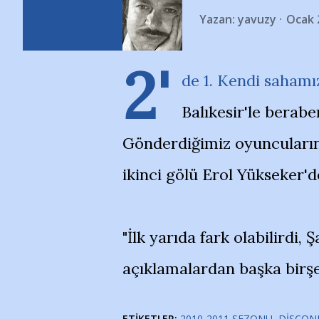
Yazan:
yavuzy
Ocak 
2'
de 1. Kendi sahamız
Balıkesir'le berabe
Gönderdiğimiz oyuncuların 
ikinci gölü Erol Yükseker'de
"İlk yarıda fark olabilirdi, 
açıklamalardan başka birşe
ETIKETLER:
2010-2011 SEZONU
DISCON