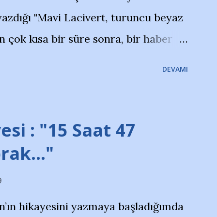
azdığı "Mavi Lacivert, turuncu beyaz
çok kısa bir süre sonra, bir haber
olayla irkildim.. "Bursasporlu
DEVAMI
larının Bursa'da açtığı mağaza ve
terdi" diye başlıyordu yazı , Atatürk
taraftarın toplanarak İstanbul
esi : "15 Saat 47
ını ve ürünlerini Bursa şehrinde
prak…"
protesto eylemiyle açıkladıklarını
9
na açıklama yapan şahsı muhterem(!)
n’ın hikayesini yazmaya başladığımda
yoruz. Bu son uyarımızdır. Bunun