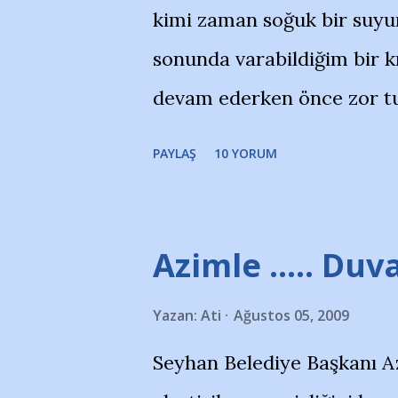
kimi zaman soğuk bir suyun
yanısıra, bu takımlara ait t
sonunda varabildiğim bir k
Bursa Büyükşehir Belediyes
devam ederken önce zor tu
merkezlerini de kınıyoruz'
noktadan sonra akmaya baş
okuduğum bu yazının heme
PAYLAŞ
10 YORUM
bitirebildim ancak…Kendis
(http://www.nesrinolgun.
Temsilcisi Faruk Zapçı’nın
Azimle ..... Duva
teşekkürlerimi sunuyorum
Yazan:
Ati
Ağustos 05, 2009
Hikayesi’ne başlıyorum… 
Seyhan Belediye Başkanı A
kenarında 7 yaşında kara 