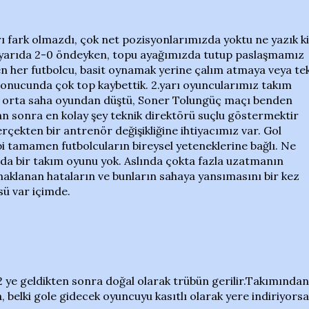
rı fark olmazdı, çok net pozisyonlarımızda yoktu ne yazık ki
. yarıda 2-0 öndeyken, topu ayağımızda tutup paslaşmamız
en her futbolcu, basit oynamak yerine çalım atmaya veya te
sonucunda çok top kaybettik. 2.yarı oyuncularımız takım
 orta saha oyundan düştü, Soner Tolungüç maçı benden
dan sonra en kolay şey teknik direktörü suçlu göstermektir
ekten bir antrenör değişikliğine ihtiyacımız var. Gol
i tamamen futbolcuların bireysel yeteneklerine bağlı. Ne
mda bir takım oyunu yok. Aslında çokta fazla uzatmanın
aklanan hataların ve bunların sahaya yansımasını bir kez
sü var içimde.
2 ye geldikten sonra doğal olarak trübün gerilir.Takımından
, belki gole gidecek oyuncuyu kasıtlı olarak yere indiriyorsa