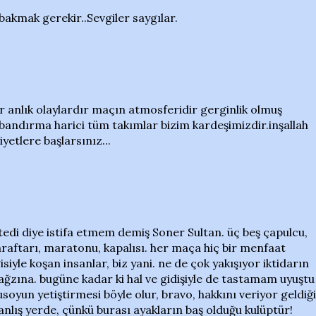
bakmak gerekir..Sevgiler saygılar.
bir anlık olaylardır maçın atmosferidir gerginlik olmuş
e bandırma harici tüm takımlar bizim kardeşimizdir.inşallah
yetlere başlarsınız...
tedi diye istifa etmem demiş Soner Sultan. üç beş çapulcu,
raftarı, maratonu, kapalısı. her maça hiç bir menfaat
yle koşan insanlar, biz yani. ne de çok yakışıyor iktidarın
il ağzına. bugüne kadar ki hal ve gidişiyle de tastamam uyuştu
lusoyun yetiştirmesi böyle olur, bravo, hakkını veriyor geldiği
anlış yerde, çünkü burası ayakların baş olduğu kulüptür!