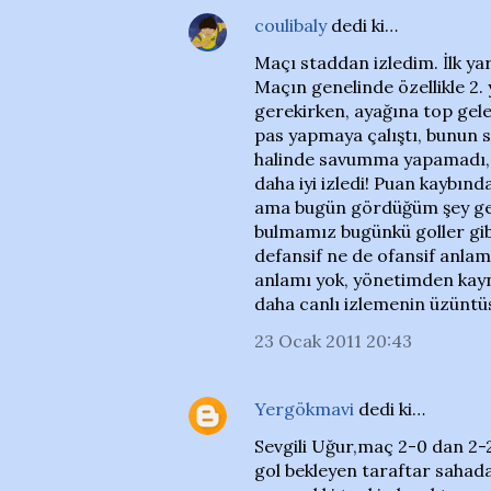
coulibaly
dedi ki…
Maçı staddan izledim. İlk ya
Maçın genelinde özellikle 2
gerekirken, ayağına top gel
pas yapmaya çalıştı, bunun 
halinde savumma yapamadı,
daha iyi izledi! Puan kaybın
ama bugün gördüğüm şey gerç
bulmamız bugünkü goller gib
defansif ne de ofansif anla
anlamı yok, yönetimden kayn
daha canlı izlemenin üzüntü
23 Ocak 2011 20:43
Yergökmavi
dedi ki…
Sevgili Uğur,maç 2-0 dan 2-
gol bekleyen taraftar sahada