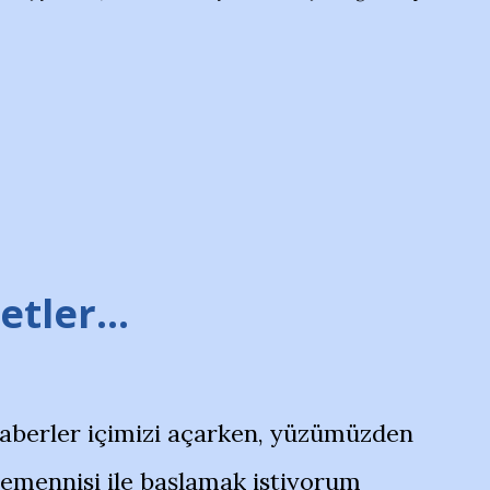
tler...
haberler içimizi açarken, yüzümüzden
temennisi ile başlamak istiyorum