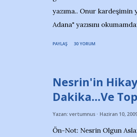
yazıma.. Onur kardeşimin y
Adana" yazısını okumamdan 
portalında rastladığım bir 
PAYLAŞ
30 YORUM
taraftarlar, İstanbul takım
futbol okullarına tepki gös
stadı önünde yaklaşık 200 
Nesrin'in Hikay
takımlarının Futbol okullar
Dakika…Ve To
görmek istemediklerini bir 
Yazan:
vertumnus
Haziran 10, 200
bildiriyordu.. Bu grup adı
Ön-Not: Nesrin Olgun Asla
''Açık ve net olarak söylü