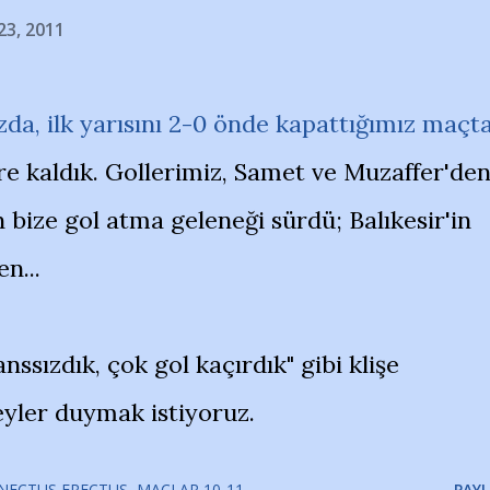
23, 2011
da, ilk yarısını 2-0 önde kapattığımız maçta
re kaldık. Gollerimiz, Samet ve Muzaffer'den
bize gol atma geleneği sürdü; Balıkesir'in
n...
Şanssızdık, çok gol kaçırdık" gibi klişe
yler duymak istiyoruz.
NECTUS ERECTUS
MAÇLAR 10-11
PAYL