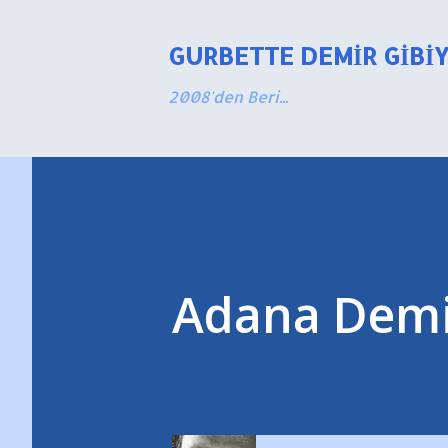
GURBETTE DEMIR GIBI
2008'den Beri...
Adana Demir