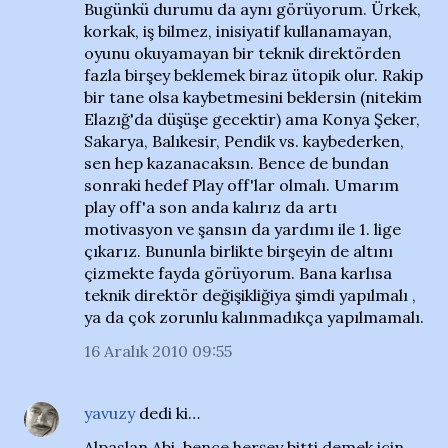
Bugünkü durumu da aynı görüyorum. Ürkek,
korkak, iş bilmez, inisiyatif kullanamayan,
oyunu okuyamayan bir teknik direktörden
fazla birşey beklemek biraz ütopik olur. Rakip
bir tane olsa kaybetmesini beklersin (nitekim
Elazığ'da düşüşe gecektir) ama Konya Şeker,
Sakarya, Balıkesir, Pendik vs. kaybederken,
sen hep kazanacaksın. Bence de bundan
sonraki hedef Play off'lar olmalı. Umarım
play off'a son anda kalırız da artı
motivasyon ve şansın da yardımı ile 1. lige
çıkarız. Bununla birlikte birşeyin de altını
çizmekte fayda görüyorum. Bana karlısa
teknik direktör değişikliğiya şimdi yapılmalı ,
ya da çok zorunlu kalınmadıkça yapılmamalı.
16 Aralık 2010 09:55
yavuzy
dedi ki…
Alpaslan Abi, bence herşey bitti demek için