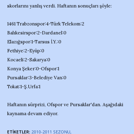
skorlarını yanlış verdi. Haftanın sonuçları şöyle:
1461 Trabzonspor:4-Türk Telekom:2
Balıkesirspor:2-Dardanel:0
Elazığspor:1-Tarsus İ.Y.:0
Fethiye:2-Eyüp:0
Kocaeli:2-Sakarya:0
Konya Şeker:0-Ofspor:1
Pursaklar:3-Belediye Van:0
Tokat:1-Ş.Urfa:1
Haftanın sürprizi, Ofspor ve Pursaklar'dan. Aşağıdaki
kaynama devam ediyor.
ETIKETLER:
2010-2011 SEZONU