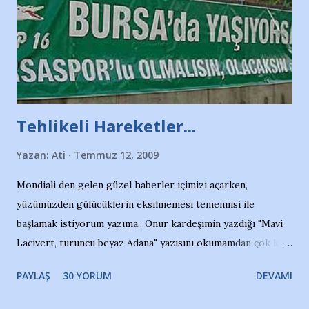
Tehlikeli Hareketler...
Yazan:
Ati
Temmuz 12, 2009
Mondiali den gelen güzel haberler içimizi açarken,
yüzümüzden gülücüklerin eksilmemesi temennisi ile
başlamak istiyorum yazıma.. Onur kardeşimin yazdığı "Mavi
Lacivert, turuncu beyaz Adana" yazısını okumamdan çok kısa
bir süre sonra, bir haber portalında rastladığım bir olayla
PAYLAŞ
30 YORUM
DEVAMI
irkildim.. "Bursasporlu taraftarlar, İstanbul takımlarının
Bursa'da açtığı mağaza ve futbol okullarına tepki gösterdi"