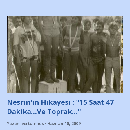
diye başlıyordu yazı , Atatürk stadı önünde yaklaşık 200
taraftarın toplanarak İstanbul takımlarının Futbol okullarını
ve ürünlerini Bursa şehrinde görmek istemediklerini bir
protesto eylemiyle açıkladıklarını bildiriyordu.. Bu grup
adına açıklama yapan şahsı muhterem(!) ''Açık ve net olarak
söylüyoruz. Bu son uyarımızdır. Bunun yanısıra, bu takımlara
ait tanıtıcı ilanların asılmasına izin veren Bursa Büyükşehir
Belediyesi ile mağazaların bulunduğu alışveriş merkezlerini
de kınıyoruz'' diye de eklemiş .. Blogumuzda okuduğum bu
yazının hemen ardından bu habe...
Nesrin'in Hikayesi : "15 Saat 47
Dakika…Ve Toprak…"
Yazan:
vertumnus
Haziran 10, 2009