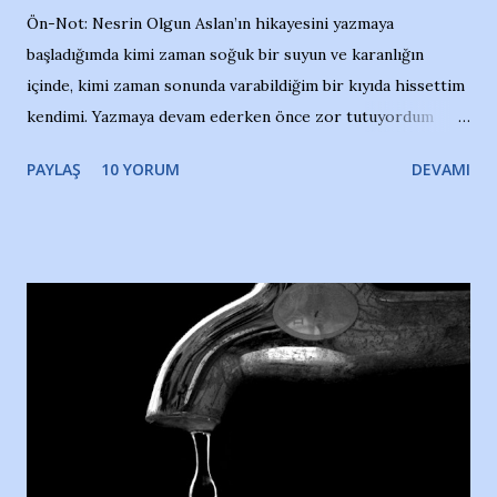
Ön-Not: Nesrin Olgun Aslan’ın hikayesini yazmaya
başladığımda kimi zaman soğuk bir suyun ve karanlığın
içinde, kimi zaman sonunda varabildiğim bir kıyıda hissettim
kendimi. Yazmaya devam ederken önce zor tutuyordum
gözyaşlarımı, bir noktadan sonra akmaya başladı hepsi.
PAYLAŞ
10 YORUM
DEVAMI
Yazımı, ağlayarak bitirebildim ancak…Kendisinin web
sitesinden (http://www.nesrinolgun.com) ve dönemin
Hürriyet Londra Temsilcisi Faruk Zapçı’nın anılarından
yararlandım, teşekkürlerimi sunuyorum…Çok uzatmadan,
Nesrin’in Hikayesi’ne başlıyorum… 1964 Adana Yüzme
havuzunun kenarında 7 yaşında kara kuru bir kız çocuğu
duruyor. Havuzun içinde Adana Demirspor Kulübü
yüzücüleri. Erkekler çoğunlukta. Küçük kız etrafına bakıyor.
Sadece 4 kız çocuğu var. Nesrin, Adana Demirspor’un 4
kızından biri oluyor o gün…Giriyor havuza. 1973 – 1975
Adana Nesrin, 16 yaşında. Yüzüyor. 7 yaşında girdiği