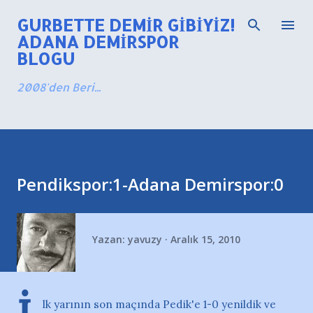
Ana içeriğe atla
GURBETTE DEMIR GIBIYIZ!
ADANA DEMIRSPOR
BLOGU
2008'den Beri...
Pendikspor:1-Adana Demirspor:0
Yazan:
yavuzy
Aralık 15, 2010
lk yarının son maçında Pedik'e 1-0 yenildik ve