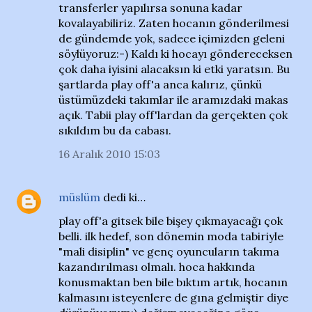
transferler yapılırsa sonuna kadar
kovalayabiliriz. Zaten hocanın gönderilmesi
de gündemde yok, sadece içimizden geleni
söylüyoruz:-) Kaldı ki hocayı göndereceksen
çok daha iyisini alacaksın ki etki yaratsın. Bu
şartlarda play off'a anca kalırız, çünkü
üstümüzdeki takımlar ile aramızdaki makas
açık. Tabii play off'lardan da gerçekten çok
sıkıldım bu da cabası.
16 Aralık 2010 15:03
müslüm
dedi ki…
play off'a gitsek bile bişey çıkmayacağı çok
belli. ilk hedef, son dönemin moda tabiriyle
"mali disiplin" ve genç oyuncuların takıma
kazandırılması olmalı. hoca hakkında
konusmaktan ben bile bıktım artık, hocanın
kalmasını isteyenlere de gına gelmiştir diye