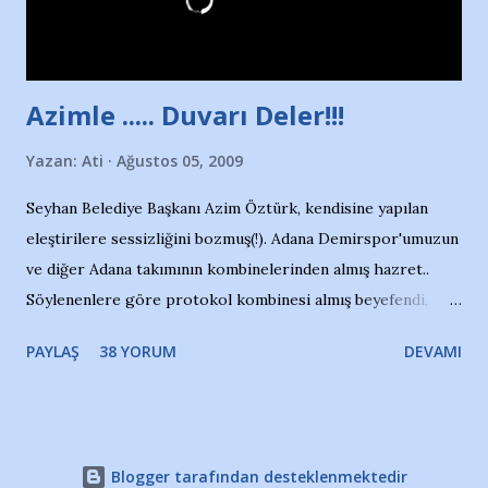
havuzdan, kısa mesafede 100’e yakın madalya ve şilt
çıkartıyor. Kışları masa tenisi oynuyor, Türkiye 2.liği,
Türkiye 3.lüğü var. 17 yaşında mar...
Azimle ..... Duvarı Deler!!!
Yazan:
Ati
Ağustos 05, 2009
Seyhan Belediye Başkanı Azim Öztürk, kendisine yapılan
eleştirilere sessizliğini bozmuş(!). Adana Demirspor'umuzun
ve diğer Adana takımının kombinelerinden almış hazret..
Söylenenlere göre protokol kombinesi almış beyefendi,
100.000 TL kaynak olmuş takım başına. Bir de fotoğrafı var
PAYLAŞ
38 YORUM
DEVAMI
ki kombineyi Bekir Başkan'dan alırken; dillere destan..
Yardım gecesinde yayını kesen, gidip Kayseri'den kombine
alıp, seçildiği memlekete zerre faydası dokunmayan bir
şahsın fotoğrafını burada paylaşmak içimden gelmedi.
Blogger tarafından desteklenmektedir
Takımıma maddi gelir oldu diye seviniyorum, fakat bu