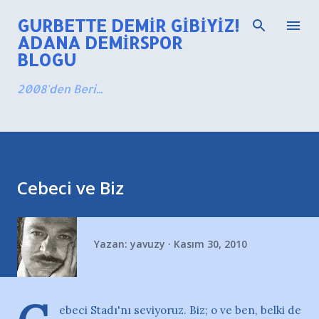
Ana içeriğe atla
GURBETTE DEMIR GIBIYIZ!
ADANA DEMIRSPOR
BLOGU
2008'den Beri...
Cebeci ve Biz
Yazan:
yavuzy
Kasım 30, 2010
ebeci Stadı'nı seviyoruz. Biz; o ve ben, belki de