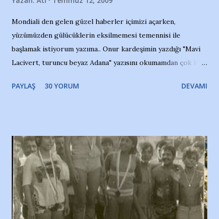
Yazan:
Ati
Temmuz 12, 2009
Mondiali den gelen güzel haberler içimizi açarken,
yüzümüzden gülücüklerin eksilmemesi temennisi ile
başlamak istiyorum yazıma.. Onur kardeşimin yazdığı "Mavi
Lacivert, turuncu beyaz Adana" yazısını okumamdan çok kısa
bir süre sonra, bir haber portalında rastladığım bir olayla
PAYLAŞ
30 YORUM
DEVAMI
irkildim.. "Bursasporlu taraftarlar, İstanbul takımlarının
Bursa'da açtığı mağaza ve futbol okullarına tepki gösterdi"
diye başlıyordu yazı , Atatürk stadı önünde yaklaşık 200
taraftarın toplanarak İstanbul takımlarının Futbol okullarını
ve ürünlerini Bursa şehrinde görmek istemediklerini bir
protesto eylemiyle açıkladıklarını bildiriyordu.. Bu grup
adına açıklama yapan şahsı muhterem(!) ''Açık ve net olarak
söylüyoruz. Bu son uyarımızdır. Bunun yanısıra, bu takımlara
ait tanıtıcı ilanların asılmasına izin veren Bursa Büyükşehir
Belediyesi ile mağazaların bulunduğu alışveriş merkezlerini