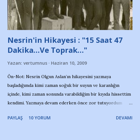
de kınıyoruz'' diye de eklemiş .. Blogumuzda okuduğum bu
yazının hemen ardından bu habe...
Nesrin'in Hikayesi : "15 Saat 47
Dakika…Ve Toprak…"
Yazan:
vertumnus
Haziran 10, 2009
Ön-Not: Nesrin Olgun Aslan’ın hikayesini yazmaya
başladığımda kimi zaman soğuk bir suyun ve karanlığın
içinde, kimi zaman sonunda varabildiğim bir kıyıda hissettim
kendimi. Yazmaya devam ederken önce zor tutuyordum
gözyaşlarımı, bir noktadan sonra akmaya başladı hepsi.
PAYLAŞ
10 YORUM
DEVAMI
Yazımı, ağlayarak bitirebildim ancak…Kendisinin web
sitesinden (http://www.nesrinolgun.com) ve dönemin
Hürriyet Londra Temsilcisi Faruk Zapçı’nın anılarından