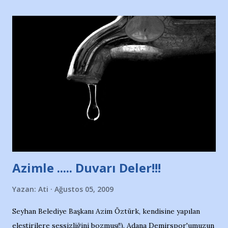
yararlandım, teşekkürlerimi sunuyorum…Çok uzatmadan,
Nesrin’in Hikayesi’ne başlıyorum… 1964 Adana Yüzme
havuzunun kenarında 7 yaşında kara kuru bir kız çocuğu
duruyor. Havuzun içinde Adana Demirspor Kulübü
yüzücüleri. Erkekler çoğunlukta. Küçük kız etrafına bakıyor.
Sadece 4 kız çocuğu var. Nesrin, Adana Demirspor’un 4
kızından biri oluyor o gün…Giriyor havuza. 1973 – 1975
Adana Nesrin, 16 yaşında. Yüzüyor. 7 yaşında girdiği
havuzdan, kısa mesafede 100’e yakın madalya ve şilt
çıkartıyor. Kışları masa tenisi oynuyor, Türkiye 2.liği,
Türkiye 3.lüğü var. 17 yaşında mar...
Azimle ..... Duvarı Deler!!!
Yazan:
Ati
Ağustos 05, 2009
Seyhan Belediye Başkanı Azim Öztürk, kendisine yapılan
eleştirilere sessizliğini bozmuş(!). Adana Demirspor'umuzun