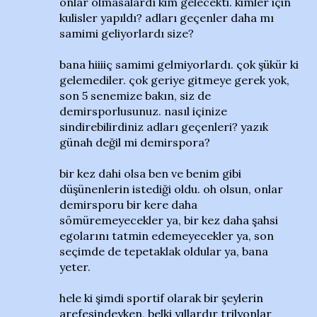
onlar olmasalardı kim gelecekti. kimler için
kulisler yapıldı? adları geçenler daha mı
samimi geliyorlardı size?
bana hiiiiç samimi gelmiyorlardı. çok şükür ki
gelemediler. çok geriye gitmeye gerek yok,
son 5 senemize bakın, siz de
demirsporlusunuz. nasıl içinize
sindirebilirdiniz adları geçenleri? yazık
günah değil mi demirspora?
bir kez dahi olsa ben ve benim gibi
düşünenlerin istediği oldu. oh olsun, onlar
demirsporu bir kere daha
sömüremeyecekler ya, bir kez daha şahsi
egolarını tatmin edemeyecekler ya, son
seçimde de tepetaklak oldular ya, bana
yeter.
hele ki şimdi sportif olarak bir şeylerin
arefesindeyken, belki yıllardır trilyonlar