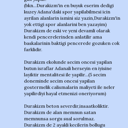
(bkn...Durakizm'in en buyuk eserim dedigi
kuzey Adana'daki spor yapilabilmesi icin
ayrilan alanlarin ismini siz yazin,Durakizm'in
yok ettigi spor alanlarini ben yazayim)
Durakizm de eski ve yeni devamli olarak
kendi pencerelerinden anlatilir ama
baskalarinin baktigi pencerede gozuken cok
farklidir.
Durakizm ekolunde secim oncesi yapilan
butun israflar Adanali herseyin en iyisine
layiktir mentalitesi ile yapilir...(5 secim
doneminde secim oncesi yapilan
gostermelik calismalarin maliyeti ile neler
yapilirdiyi hayal etmenizi oneriyorum)
Durakizm beton severdir,insaatkoliktir.
Durakizm de alan memnun satan
memnunsa sorgu sual sorulmaz.
Durakizm de 2 ayakli kecilerin bollugu