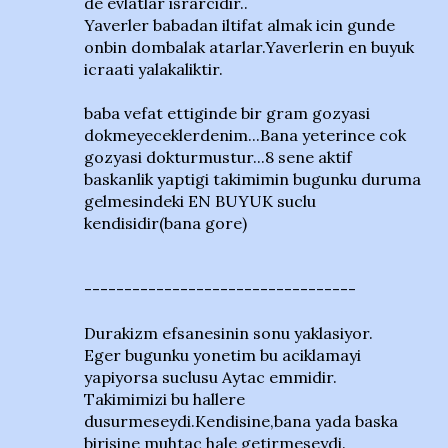
de evlatlar israrcidir..
Yaverler babadan iltifat almak icin gunde
onbin dombalak atarlar.Yaverlerin en buyuk
icraati yalakaliktir.
baba vefat ettiginde bir gram gozyasi
dokmeyeceklerdenim...Bana yeterince cok
gozyasi dokturmustur...8 sene aktif
baskanlik yaptigi takimimin bugunku duruma
gelmesindeki EN BUYUK suclu
kendisidir(bana gore)
----------------------------------
Durakizm efsanesinin sonu yaklasiyor.
Eger bugunku yonetim bu aciklamayi
yapiyorsa suclusu Aytac emmidir.
Takimimizi bu hallere
dusurmeseydi.Kendisine,bana yada baska
birisine muhtac hale getirmeseydi.