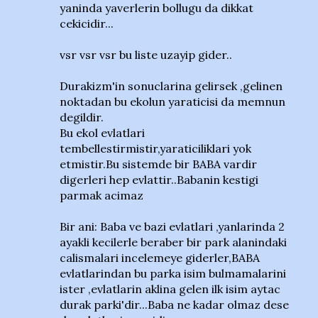
yaninda yaverlerin bollugu da dikkat
cekicidir...
vsr vsr vsr bu liste uzayip gider..
Durakizm'in sonuclarina gelirsek ,gelinen
noktadan bu ekolun yaraticisi da memnun
degildir.
Bu ekol evlatlari
tembellestirmistir,yaraticiliklari yok
etmistir.Bu sistemde bir BABA vardir
digerleri hep evlattir..Babanin kestigi
parmak acimaz
Bir ani: Baba ve bazi evlatlari ,yanlarinda 2
ayakli kecilerle beraber bir park alanindaki
calismalari incelemeye giderler,BABA
evlatlarindan bu parka isim bulmamalarini
ister ,evlatlarin aklina gelen ilk isim aytac
durak parki'dir...Baba ne kadar olmaz dese