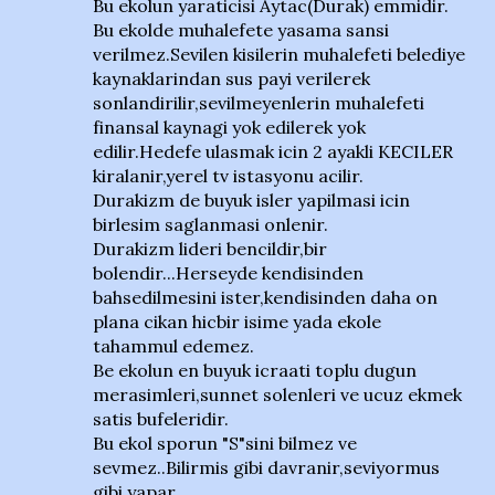
Bu ekolun yaraticisi Aytac(Durak) emmidir.
Bu ekolde muhalefete yasama sansi
verilmez.Sevilen kisilerin muhalefeti belediye
kaynaklarindan sus payi verilerek
sonlandirilir,sevilmeyenlerin muhalefeti
finansal kaynagi yok edilerek yok
edilir.Hedefe ulasmak icin 2 ayakli KECILER
kiralanir,yerel tv istasyonu acilir.
Durakizm de buyuk isler yapilmasi icin
birlesim saglanmasi onlenir.
Durakizm lideri bencildir,bir
bolendir...Herseyde kendisinden
bahsedilmesini ister,kendisinden daha on
plana cikan hicbir isime yada ekole
tahammul edemez.
Be ekolun en buyuk icraati toplu dugun
merasimleri,sunnet solenleri ve ucuz ekmek
satis bufeleridir.
Bu ekol sporun "S"sini bilmez ve
sevmez..Bilirmis gibi davranir,seviyormus
gibi yapar.