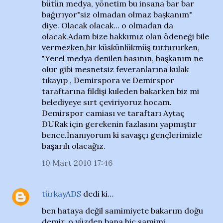
bütün medya, yönetim bu insana bar bar
bağırıyor"siz olmadan olmaz başkanım"
diye. Olacak olacak... o olmadan da
olacak.Adam bize hakkımız olan ödeneği bile
vermezken,bir küskünlükmüş tuttururken,
"Yerel medya denilen basının, başkanım ne
olur gibi mesnetsiz feveranlarına kulak
tıkayıp , Demirspora ve Demirspor
taraftarına fildişi kuleden bakarken biz mi
belediyeye sırt çeviriyoruz hocam.
Demirspor camiası ve taraftarı Aytaç
DURak için gerekenin fazlasını yapmıştır
bence.İnanıyorum ki savaşçı gençlerimizle
başarılı olacağız.
10 Mart 2010 17:46
türkayADS
dedi ki…
ben hataya değil samimiyete bakarım doğu
demir, o yüzden bana hiç samimi