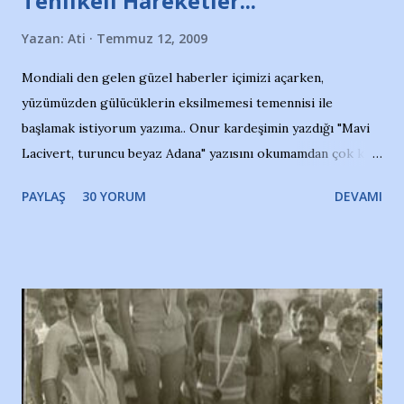
Tehlikeli Hareketler...
Yazan:
Ati
Temmuz 12, 2009
Mondiali den gelen güzel haberler içimizi açarken,
yüzümüzden gülücüklerin eksilmemesi temennisi ile
başlamak istiyorum yazıma.. Onur kardeşimin yazdığı "Mavi
Lacivert, turuncu beyaz Adana" yazısını okumamdan çok kısa
bir süre sonra, bir haber portalında rastladığım bir olayla
PAYLAŞ
30 YORUM
DEVAMI
irkildim.. "Bursasporlu taraftarlar, İstanbul takımlarının
Bursa'da açtığı mağaza ve futbol okullarına tepki gösterdi"
diye başlıyordu yazı , Atatürk stadı önünde yaklaşık 200
taraftarın toplanarak İstanbul takımlarının Futbol okullarını
ve ürünlerini Bursa şehrinde görmek istemediklerini bir
protesto eylemiyle açıkladıklarını bildiriyordu.. Bu grup
adına açıklama yapan şahsı muhterem(!) ''Açık ve net olarak
söylüyoruz. Bu son uyarımızdır. Bunun yanısıra, bu takımlara