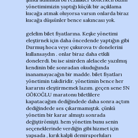
yönetimimizin yaptığı küçük bir açıklama
kucağa atmak oluyorsa varsın onlarda biraz
kucağa düşsünler bence sakıncası yok.
gelelim bilet fiyatlarına. Keşke yönetimi
eleştirnek için daha öncedende yaptığın gibi
Durmuş hoca veye çukurova tv donelerini
kullansaydın . onlar biraz daha etkili
donelerdi. bu ise sinirden alelacele yazılmış
kendinin bile sonradan okuduğunda
inanamayacağın bir madde. bilet fiyatları
yönetimin takdiridir. yönetimin bence her
kararını eleştirmemek lazım. geçen sene SN
GÖKOĞLU maratonu biletlilere
kapatacağım dediğindede daha sonra açtım
dediğindede ses çıkarmamıştık. çünkü
yönetim bir karar almıştı sonrada
değiştirömişti. hem yönetim bunu senin
seçeneklerinde verdiğin gibi hizmet için
yapsada , kırık kalpli demirsporluları