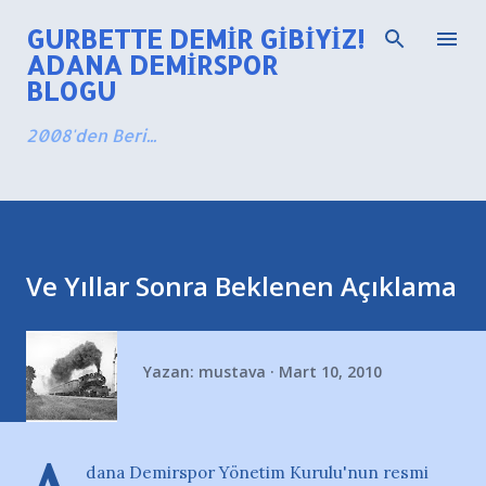
Ana içeriğe atla
GURBETTE DEMIR GIBIYIZ!
ADANA DEMIRSPOR
BLOGU
2008'den Beri...
Ve Yıllar Sonra Beklenen Açıklama
Yazan:
mustava
Mart 10, 2010
dana Demirspor Yönetim Kurulu'nun resmi