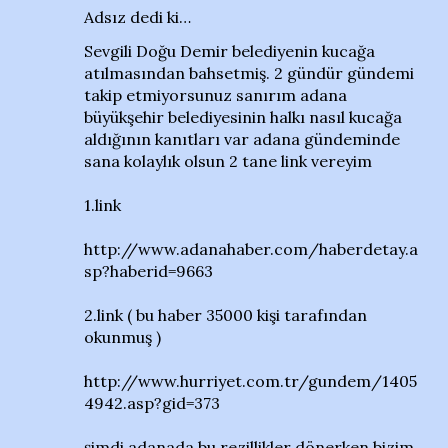
Adsız dedi ki…
Sevgili Doğu Demir belediyenin kucağa
atılmasından bahsetmiş. 2 gündür gündemi
takip etmiyorsunuz sanırım adana
büyükşehir belediyesinin halkı nasıl kucağa
aldığının kanıtları var adana gündeminde
sana kolaylık olsun 2 tane link vereyim
1.link
http://www.adanahaber.com/haberdetay.a
sp?haberid=9663
2.link ( bu haber 35000 kişi tarafından
okunmuş )
http://www.hurriyet.com.tr/gundem/1405
4942.asp?gid=373
şimdi adanada bu rezillikler dönerken bizim