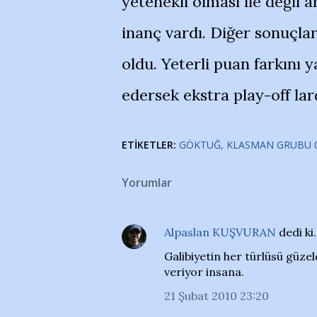
yetenekli olması ile değil 
inanç vardı. Diğer sonuçlar
oldu. Yeterli puan farkını 
edersek ekstra play-off lard
ETIKETLER:
GÖKTUĞ
KLASMAN GRUBU 0
Yorumlar
Alpaslan KUŞVURAN
dedi ki
Galibiyetin her türlüsü güze
veriyor insana.
21 Şubat 2010 23:20