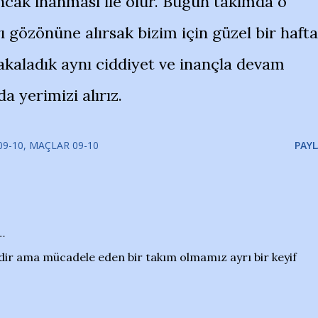
ancak inanması ile olur. Bugün takımda o
ı gözönüne alırsak bizim için güzel bir hafta
yakaladık aynı ciddiyet ve inançla devam
a yerimizi alırız.
9-10
MAÇLAR 09-10
PAYL
…
ldir ama mücadele eden bir takım olmamız ayrı bir keyif