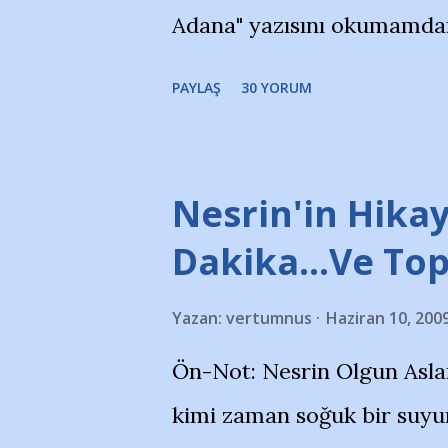
Adana" yazısını okumamdan 
portalında rastladığım bir 
PAYLAŞ
30 YORUM
taraftarlar, İstanbul takım
futbol okullarına tepki gös
stadı önünde yaklaşık 200 
Nesrin'in Hikay
takımlarının Futbol okullar
Dakika…Ve To
görmek istemediklerini bir 
Yazan:
vertumnus
Haziran 10, 200
bildiriyordu.. Bu grup adı
Ön-Not: Nesrin Olgun Asla
''Açık ve net olarak söylü
kimi zaman soğuk bir suyun
yanısıra, bu takımlara ait t