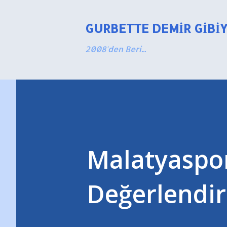
GURBETTE DEMIR GIBI
2008'den Beri...
Malatyaspo
Değerlendi