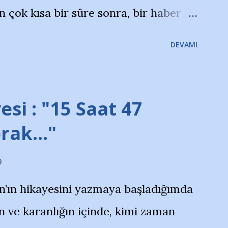
çok kısa bir süre sonra, bir haber
olayla irkildim.. "Bursasporlu
DEVAMI
larının Bursa'da açtığı mağaza ve
terdi" diye başlıyordu yazı , Atatürk
taraftarın toplanarak İstanbul
esi : "15 Saat 47
ını ve ürünlerini Bursa şehrinde
prak…"
protesto eylemiyle açıkladıklarını
9
na açıklama yapan şahsı muhterem(!)
n’ın hikayesini yazmaya başladığımda
yoruz. Bu son uyarımızdır. Bunun
 ve karanlığın içinde, kimi zaman
anıtıcı ilanların asılmasına izin veren