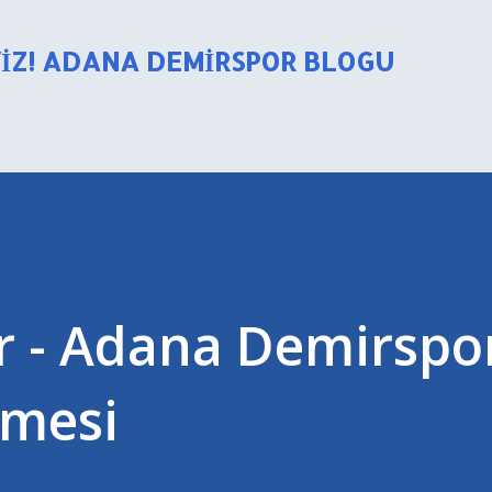
Ana içeriğe atla
YIZ! ADANA DEMIRSPOR BLOGU
r - Adana Demirspo
rmesi