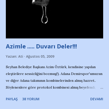
Sadece 4 kız çocuğu var. Nesrin, Adana Demirspor’un 4
kızından biri oluyor o gün…Giriyor havuza. 1973 – 1975
Adana Nesrin, 16 yaşında. Yüzüyor. 7 yaşında girdiği
havuzdan, kısa mesafede 100’e yakın madalya ve şilt
çıkartıyor. Kışları masa tenisi oynuyor, Türkiye 2.liği,
Türkiye 3.lüğü var. 17 yaşında mar...
Azimle ..... Duvarı Deler!!!
Yazan:
Ati
Ağustos 05, 2009
Seyhan Belediye Başkanı Azim Öztürk, kendisine yapılan
eleştirilere sessizliğini bozmuş(!). Adana Demirspor'umuzun
ve diğer Adana takımının kombinelerinden almış hazret..
Söylenenlere göre protokol kombinesi almış beyefendi,
100.000 TL kaynak olmuş takım başına. Bir de fotoğrafı var
PAYLAŞ
38 YORUM
DEVAMI
ki kombineyi Bekir Başkan'dan alırken; dillere destan..
Yardım gecesinde yayını kesen, gidip Kayseri'den kombine