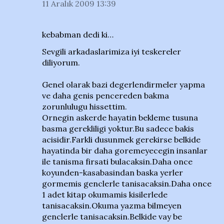
11 Aralık 2009 13:39
kebabman dedi ki…
Sevgili arkadaslarimiza iyi teskereler
diliyorum.
Genel olarak bazi degerlendirmeler yapma
ve daha genis pencereden bakma
zorunlulugu hissettim.
Ornegin askerde hayatin bekleme tusuna
basma gerekliligi yoktur.Bu sadece bakis
acisidir.Farkli dusunmek gerekirse belkide
hayatinda bir daha goremeyecegin insanlar
ile tanisma firsati bulacaksin.Daha once
koyunden-kasabasindan baska yerler
gormemis genclerle tanisacaksin.Daha once
1 adet kitap okumamis kisilerlede
tanisacaksin.Okuma yazma bilmeyen
genclerle tanisacaksin.Belkide vay be