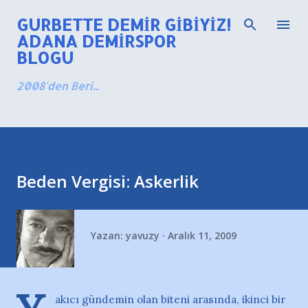
Ana içeriğe atla
GURBETTE DEMIR GIBIYIZ!
ADANA DEMIRSPOR
BLOGU
2008'den Beri...
Beden Vergisi: Askerlik
Yazan:
yavuzy
Aralık 11, 2009
akıcı gündemin olan biteni arasında, ikinci bir