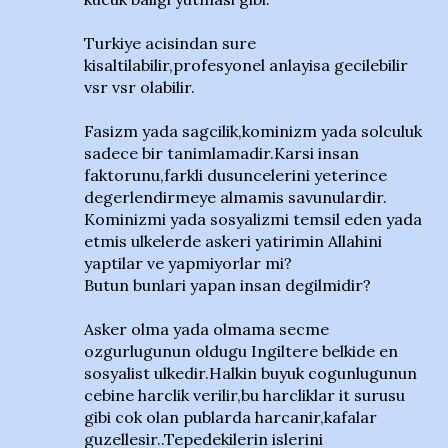
Turkiye acisindan sure
kisaltilabilir,profesyonel anlayisa gecilebilir
vsr vsr olabilir.
Fasizm yada sagcilik,kominizm yada solculuk
sadece bir tanimlamadir.Karsi insan
faktorunu,farkli dusuncelerini yeterince
degerlendirmeye almamis savunulardir.
Kominizmi yada sosyalizmi temsil eden yada
etmis ulkelerde askeri yatirimin Allahini
yaptilar ve yapmiyorlar mi?
Butun bunlari yapan insan degilmidir?
Asker olma yada olmama secme
ozgurlugunun oldugu Ingiltere belkide en
sosyalist ulkedir.Halkin buyuk cogunlugunun
cebine harclik verilir,bu harcliklar it surusu
gibi cok olan publarda harcanir,kafalar
guzellesir..Tepedekilerin islerini