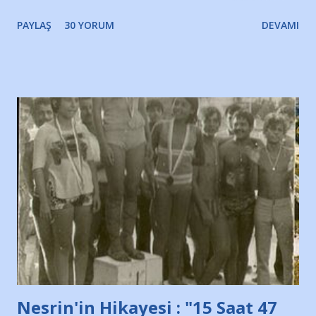
bir süre sonra, bir haber portalında rastladığım bir olayla
PAYLAŞ
30 YORUM
DEVAMI
irkildim.. "Bursasporlu taraftarlar, İstanbul takımlarının
Bursa'da açtığı mağaza ve futbol okullarına tepki gösterdi"
diye başlıyordu yazı , Atatürk stadı önünde yaklaşık 200
taraftarın toplanarak İstanbul takımlarının Futbol okullarını
ve ürünlerini Bursa şehrinde görmek istemediklerini bir
protesto eylemiyle açıkladıklarını bildiriyordu.. Bu grup
adına açıklama yapan şahsı muhterem(!) ''Açık ve net olarak
söylüyoruz. Bu son uyarımızdır. Bunun yanısıra, bu takımlara
ait tanıtıcı ilanların asılmasına izin veren Bursa Büyükşehir
Belediyesi ile mağazaların bulunduğu alışveriş merkezlerini
de kınıyoruz'' diye de eklemiş .. Blogumuzda okuduğum bu
yazının hemen ardından bu habe...
Nesrin'in Hikayesi : "15 Saat 47