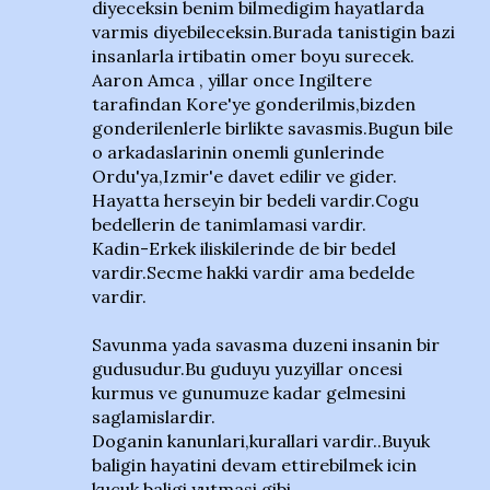
diyeceksin benim bilmedigim hayatlarda
varmis diyebileceksin.Burada tanistigin bazi
insanlarla irtibatin omer boyu surecek.
Aaron Amca , yillar once Ingiltere
tarafindan Kore'ye gonderilmis,bizden
gonderilenlerle birlikte savasmis.Bugun bile
o arkadaslarinin onemli gunlerinde
Ordu'ya,Izmir'e davet edilir ve gider.
Hayatta herseyin bir bedeli vardir.Cogu
bedellerin de tanimlamasi vardir.
Kadin-Erkek iliskilerinde de bir bedel
vardir.Secme hakki vardir ama bedelde
vardir.
Savunma yada savasma duzeni insanin bir
gudusudur.Bu guduyu yuzyillar oncesi
kurmus ve gunumuze kadar gelmesini
saglamislardir.
Doganin kanunlari,kurallari vardir..Buyuk
baligin hayatini devam ettirebilmek icin
kucuk baligi yutmasi gibi.