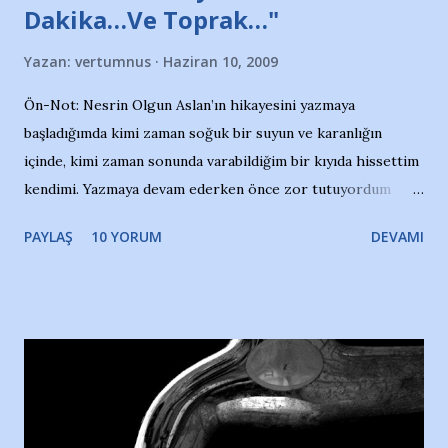
Dakika…Ve Toprak…"
Yazan:
vertumnus
Haziran 10, 2009
Ön-Not: Nesrin Olgun Aslan’ın hikayesini yazmaya
başladığımda kimi zaman soğuk bir suyun ve karanlığın
içinde, kimi zaman sonunda varabildiğim bir kıyıda hissettim
kendimi. Yazmaya devam ederken önce zor tutuyordum
gözyaşlarımı, bir noktadan sonra akmaya başladı hepsi.
PAYLAŞ
10 YORUM
DEVAMI
Yazımı, ağlayarak bitirebildim ancak…Kendisinin web
sitesinden (http://www.nesrinolgun.com) ve dönemin
Hürriyet Londra Temsilcisi Faruk Zapçı’nın anılarından
yararlandım, teşekkürlerimi sunuyorum…Çok uzatmadan,
Nesrin’in Hikayesi’ne başlıyorum… 1964 Adana Yüzme
havuzunun kenarında 7 yaşında kara kuru bir kız çocuğu
duruyor. Havuzun içinde Adana Demirspor Kulübü
yüzücüleri. Erkekler çoğunlukta. Küçük kız etrafına bakıyor.