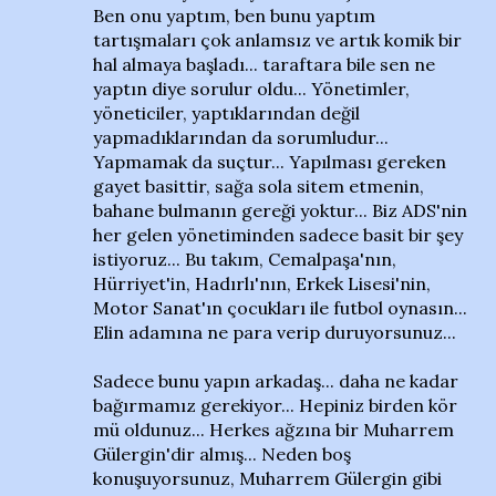
Ben onu yaptım, ben bunu yaptım
tartışmaları çok anlamsız ve artık komik bir
hal almaya başladı... taraftara bile sen ne
yaptın diye sorulur oldu... Yönetimler,
yöneticiler, yaptıklarından değil
yapmadıklarından da sorumludur...
Yapmamak da suçtur... Yapılması gereken
gayet basittir, sağa sola sitem etmenin,
bahane bulmanın gereği yoktur... Biz ADS'nin
her gelen yönetiminden sadece basit bir şey
istiyoruz... Bu takım, Cemalpaşa'nın,
Hürriyet'in, Hadırlı'nın, Erkek Lisesi'nin,
Motor Sanat'ın çocukları ile futbol oynasın...
Elin adamına ne para verip duruyorsunuz...
Sadece bunu yapın arkadaş... daha ne kadar
bağırmamız gerekiyor... Hepiniz birden kör
mü oldunuz... Herkes ağzına bir Muharrem
Gülergin'dir almış... Neden boş
konuşuyorsunuz, Muharrem Gülergin gibi