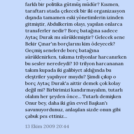
farklı bir politika gütmüş müdür? Kısmen,
taraftarı stada çekecek bir iki organizasyon
dışında tamamen eski yönetimlerin izinden
gitmiştir, Abdulkerim olayı, yapılan onlarca
transferler nedir? Borç batağına sadece
Aytaç Durak mı sürüklemiştir? Gelecek sene
Bekir Çınar'ın borçlarını kim ödeyecek?
Geçmiş senelerde borç batağına
sürüklenirken, takıma trilyonlar harcanırken
bu sesler neredeydi? 10 trilyon harcananan
takım kupada iki galibiyet aldığında bu
eleştriler yapılıyor muydu? Şimdi çıkıp o
borç Aytaç Durak'a aittir demek çok kolay
değil mi? Birbirimizi kandırmayalım, tutarlı
olalım her şeyden önce... Tutarlı demişken
Onur bey, daha iki gün evvel Başkan'ı
savunuyordunuz, anlaşılan sizde onun gibi
çabuk pes ettiniz...
13 Ekim 2009 20:44