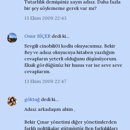
Tutarlılık demişsiniz sayın adsız. Daha fazla
bir şey söylememe gerek var mı?
13 Ekim 2009 22:43
Onur BİÇER
dedi ki…
Sevgili cinobili01 kodlu okuyucumuz. Bekir
Bey ve adsız okuyucuya hitaben yazdığım
cevapların yeterli olduğunu düşünüyorum.
Eksik gördüğünüz bir husus var ise seve seve
cevaplarım.
13 Ekim 2009 22:47
göktuğ
dedi ki…
Adsız arkadaşım abim ,
Bekir Çınar yönetimi diğer yönetimlerden
farklı politikalar gütmüştür.Ben farkılıkları