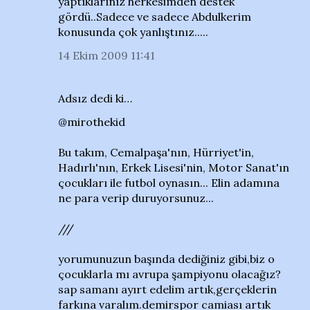
yaptıklarınız herkesimden destek
gördü..Sadece ve sadece Abdulkerim
konusunda çok yanlıştınız.....
14 Ekim 2009 11:41
Adsız dedi ki…
@mirothekid
Bu takım, Cemalpaşa'nın, Hürriyet'in,
Hadırlı'nın, Erkek Lisesi'nin, Motor Sanat'ın
çocukları ile futbol oynasın... Elin adamına
ne para verip duruyorsunuz...
///
yorumunuzun başında dediğiniz gibi,biz o
çocuklarla mı avrupa şampiyonu olacağız?
sap samanı ayırt edelim artık,gerçeklerin
farkına varalım.demirspor camiası artık