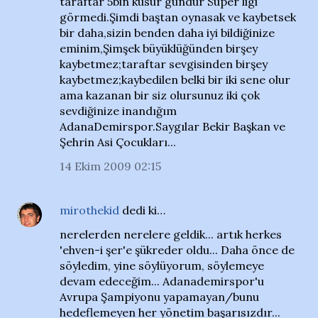
taraftar 5bin küsür gündür Süper ligi
görmedi.Şimdi baştan oynasak ve kaybetsek
bir daha,sizin benden daha iyi bildiğinize
eminim,Şimşek büyüklüğünden birşey
kaybetmez;taraftar sevgisinden birşey
kaybetmez;kaybedilen belki bir iki sene olur
ama kazanan bir siz olursunuz iki çok
sevdiğinize inandığım
AdanaDemirspor.Saygılar Bekir Başkan ve
Şehrin Asi Çocukları...
14 Ekim 2009 02:15
mirothekid
dedi ki…
nerelerden nerelere geldik... artık herkes
'ehven-i şer'e şükreder oldu... Daha önce de
söyledim, yine söylüyorum, söylemeye
devam edeceğim... Adanademirspor'u
Avrupa Şampiyonu yapamayan/bunu
hedeflemeyen her yönetim başarısızdır...