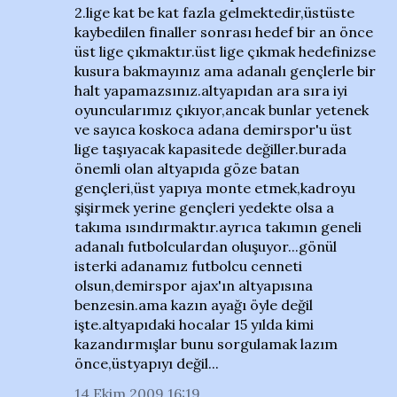
2.lige kat be kat fazla gelmektedir,üstüste
kaybedilen finaller sonrası hedef bir an önce
üst lige çıkmaktır.üst lige çıkmak hedefinizse
kusura bakmayınız ama adanalı gençlerle bir
halt yapamazsınız.altyapıdan ara sıra iyi
oyuncularımız çıkıyor,ancak bunlar yetenek
ve sayıca koskoca adana demirspor'u üst
lige taşıyacak kapasitede değiller.burada
önemli olan altyapıda göze batan
gençleri,üst yapıya monte etmek,kadroyu
şişirmek yerine gençleri yedekte olsa a
takıma ısındırmaktır.ayrıca takımın geneli
adanalı futbolculardan oluşuyor...gönül
isterki adanamız futbolcu cenneti
olsun,demirspor ajax'ın altyapısına
benzesin.ama kazın ayağı öyle değil
işte.altyapıdaki hocalar 15 yılda kimi
kazandırmışlar bunu sorgulamak lazım
önce,üstyapıyı değil...
14 Ekim 2009 16:19