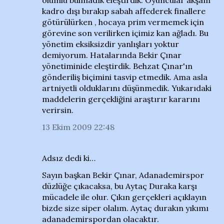
olumlu bulmadık eleştirdik. Oyuncular akşam
kadro dışı bırakıp sabah affederek finallere
götürülürken , hocaya prim vermemek için
görevine son verilirken içimiz kan ağladı. Bu
yönetim eksiksizdir yanlışları yoktur
demiyorum. Hatalarında Bekir Çınar
yönetiminide eleştirdik. Behzat Çınar'ın
gönderiliş biçimini tasvip etmedik. Ama asla
artniyetli olduklarını düşünmedik. Yukarıdaki
maddelerin gerçekliğini araştırır kararını
verirsin.
13 Ekim 2009 22:48
Adsız dedi ki…
Sayın başkan Bekir Çınar, Adanademirspor
düzlüğe çıkacaksa, bu Aytaç Duraka karşı
mücadele ile olur. Çıkın gerçekleri açıklayın
bizde size siper olalım. Aytaç durakın yıkımı
adanademirspordan olacaktır.