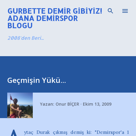
Ana içeriğe atla
GURBETTE DEMIR GIBIYIZ!
ADANA DEMIRSPOR
BLOGU
2008'den Beri...
Geçmişin Yükü...
Yazan:
Onur BİÇER
Ekim 13, 2009
ytaç Durak çıkmış demiş ki: "Demirspor'a 1