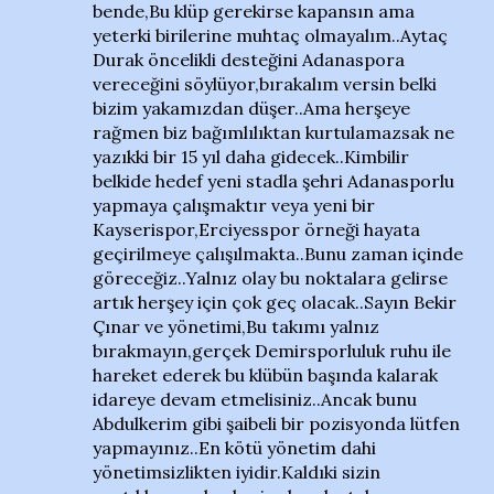
bende,Bu klüp gerekirse kapansın ama
yeterki birilerine muhtaç olmayalım..Aytaç
Durak öncelikli desteğini Adanaspora
vereceğini söylüyor,bırakalım versin belki
bizim yakamızdan düşer..Ama herşeye
rağmen biz bağımlılıktan kurtulamazsak ne
yazıkki bir 15 yıl daha gidecek..Kimbilir
belkide hedef yeni stadla şehri Adanasporlu
yapmaya çalışmaktır veya yeni bir
Kayserispor,Erciyesspor örneği hayata
geçirilmeye çalışılmakta..Bunu zaman içinde
göreceğiz..Yalnız olay bu noktalara gelirse
artık herşey için çok geç olacak..Sayın Bekir
Çınar ve yönetimi,Bu takımı yalnız
bırakmayın,gerçek Demirsporluluk ruhu ile
hareket ederek bu klübün başında kalarak
idareye devam etmelisiniz..Ancak bunu
Abdulkerim gibi şaibeli bir pozisyonda lütfen
yapmayınız..En kötü yönetim dahi
yönetimsizlikten iyidir.Kaldıki sizin