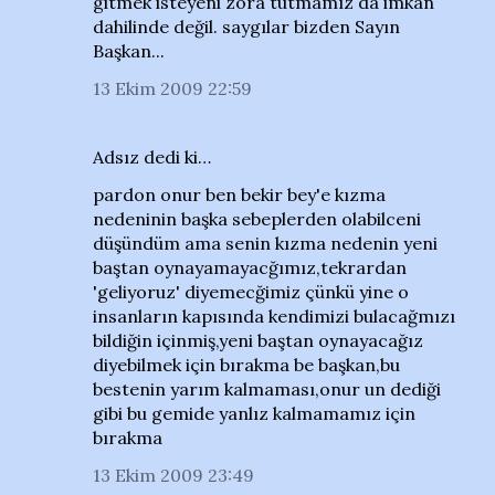
gitmek isteyeni zora tutmamız da imkan
dahilinde değil. saygılar bizden Sayın
Başkan...
13 Ekim 2009 22:59
Adsız dedi ki…
pardon onur ben bekir bey'e kızma
nedeninin başka sebeplerden olabilceni
düşündüm ama senin kızma nedenin yeni
baştan oynayamayacğımız,tekrardan
'geliyoruz' diyemecğimiz çünkü yine o
insanların kapısında kendimizi bulacağmızı
bildiğin içinmiş,yeni baştan oynayacağız
diyebilmek için bırakma be başkan,bu
bestenin yarım kalmaması,onur un dediği
gibi bu gemide yanlız kalmamamız için
bırakma
13 Ekim 2009 23:49