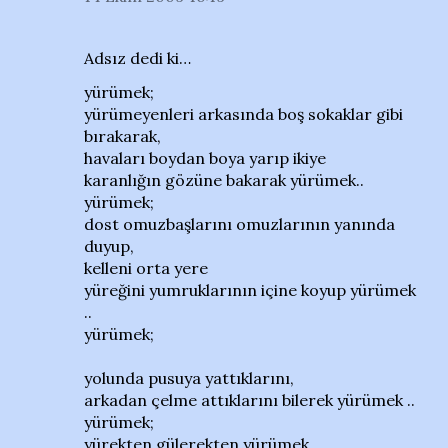
Adsız dedi ki…
yürümek;
yürümeyenleri arkasında boş sokaklar gibi
bırakarak,
havaları boydan boya yarıp ikiye
karanlığın gözüne bakarak yürümek..
yürümek;
dost omuzbaşlarını omuzlarının yanında
duyup,
kelleni orta yere
yüreğini yumruklarının içine koyup yürümek
..
yürümek;
yolunda pusuya yattıklarını,
arkadan çelme attıklarını bilerek yürümek ..
yürümek;
yürekten gülerekten yürümek ...