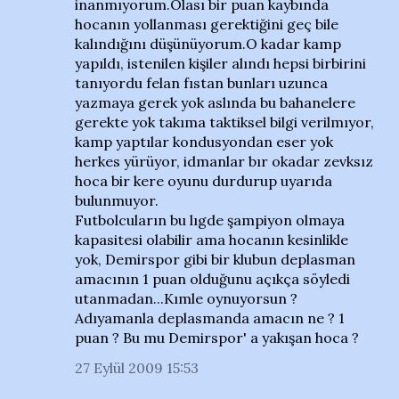
inanmıyorum.Olası bir puan kaybında
hocanın yollanması gerektiğini geç bile
kalındığını düşünüyorum.O kadar kamp
yapıldı, istenilen kişiler alındı hepsi birbirini
tanıyordu felan fıstan bunları uzunca
yazmaya gerek yok aslında bu bahanelere
gerekte yok takıma taktiksel bilgi verilmıyor,
kamp yaptılar kondusyondan eser yok
herkes yürüyor, idmanlar bır okadar zevksız
hoca bir kere oyunu durdurup uyarıda
bulunmuyor.
Futbolcuların bu lıgde şampiyon olmaya
kapasitesi olabilir ama hocanın kesinlikle
yok, Demirspor gibi bir klubun deplasman
amacının 1 puan olduğunu açıkça söyledi
utanmadan...Kımle oynuyorsun ?
Adıyamanla deplasmanda amacın ne ? 1
puan ? Bu mu Demirspor' a yakışan hoca ?
27 Eylül 2009 15:53