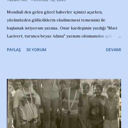
Mondiali den gelen güzel haberler içimizi açarken,
yüzümüzden gülücüklerin eksilmemesi temennisi ile
başlamak istiyorum yazıma.. Onur kardeşimin yazdığı "Mavi
Lacivert, turuncu beyaz Adana" yazısını okumamdan çok kısa
bir süre sonra, bir haber portalında rastladığım bir olayla
PAYLAŞ
30 YORUM
DEVAMI
irkildim.. "Bursasporlu taraftarlar, İstanbul takımlarının
Bursa'da açtığı mağaza ve futbol okullarına tepki gösterdi"
diye başlıyordu yazı , Atatürk stadı önünde yaklaşık 200
taraftarın toplanarak İstanbul takımlarının Futbol okullarını
ve ürünlerini Bursa şehrinde görmek istemediklerini bir
protesto eylemiyle açıkladıklarını bildiriyordu.. Bu grup
adına açıklama yapan şahsı muhterem(!) ''Açık ve net olarak
söylüyoruz. Bu son uyarımızdır. Bunun yanısıra, bu takımlara
ait tanıtıcı ilanların asılmasına izin veren Bursa Büyükşehir
Belediyesi ile mağazaların bulunduğu alışveriş merkezlerini