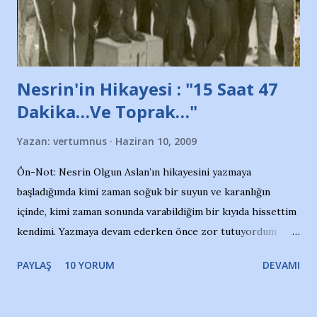
de kınıyoruz'' diye de eklemiş .. Blogumuzda okuduğum bu
yazının hemen ardından bu habe...
Nesrin'in Hikayesi : "15 Saat 47
Dakika…Ve Toprak…"
Yazan:
vertumnus
Haziran 10, 2009
Ön-Not: Nesrin Olgun Aslan’ın hikayesini yazmaya
başladığımda kimi zaman soğuk bir suyun ve karanlığın
içinde, kimi zaman sonunda varabildiğim bir kıyıda hissettim
kendimi. Yazmaya devam ederken önce zor tutuyordum
gözyaşlarımı, bir noktadan sonra akmaya başladı hepsi.
PAYLAŞ
10 YORUM
DEVAMI
Yazımı, ağlayarak bitirebildim ancak…Kendisinin web
sitesinden (http://www.nesrinolgun.com) ve dönemin
Hürriyet Londra Temsilcisi Faruk Zapçı’nın anılarından