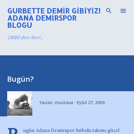
Ana içeriğe atla
GURBETTE DEMIR GIBIYIZ!
ADANA DEMIRSPOR
BLOGU
2008'den Beri...
Bugün?
Yazan:
mustava
Eylül 27, 2009
ugün Adana Demirspor futbolu takımı güzel