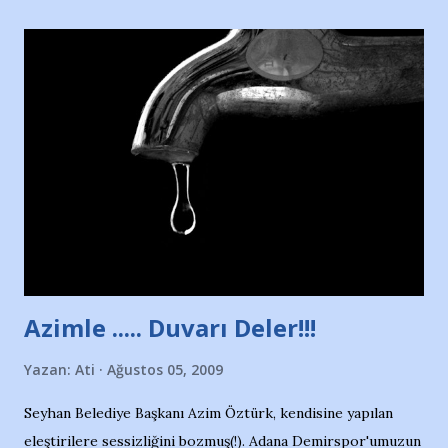
yararlandım, teşekkürlerimi sunuyorum…Çok uzatmadan,
Nesrin’in Hikayesi’ne başlıyorum… 1964 Adana Yüzme
havuzunun kenarında 7 yaşında kara kuru bir kız çocuğu
duruyor. Havuzun içinde Adana Demirspor Kulübü
yüzücüleri. Erkekler çoğunlukta. Küçük kız etrafına bakıyor.
Sadece 4 kız çocuğu var. Nesrin, Adana Demirspor’un 4
kızından biri oluyor o gün…Giriyor havuza. 1973 – 1975
Adana Nesrin, 16 yaşında. Yüzüyor. 7 yaşında girdiği
havuzdan, kısa mesafede 100’e yakın madalya ve şilt
çıkartıyor. Kışları masa tenisi oynuyor, Türkiye 2.liği,
Türkiye 3.lüğü var. 17 yaşında mar...
Azimle ..... Duvarı Deler!!!
Yazan:
Ati
Ağustos 05, 2009
Seyhan Belediye Başkanı Azim Öztürk, kendisine yapılan
eleştirilere sessizliğini bozmuş(!). Adana Demirspor'umuzun