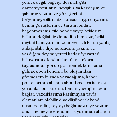
yemek değil, bağcıyı dövmek gibi
davranıyorsunuz.. sevgili ziya kardeşim ve
şahsınız yazımı ve görüşlerimi
beğenmeyebilirsiniz. sonsuz saygı duyarım.
benim görüşlerim ve tarzım budur,
beğenmeseniz bile bende saygı beklerim.
halktan değilsiniz demedim ben size, belki
deyimi bilmiyorsunuzdur ve ..... lı kısım yanlış
anlaşılabilir diye açıkladım. yazımı ve
yazdığım deyimi yeteri kadar "yaratıcı"
buluyorum efendim. kendimi ankara
tayfasından görüp görmemek konusuna
gelirsek;ben kendimi bu oluşumdan
görmesem burada yazacağıma, haber
portallarının altında shoutbox lara isimsiz
yorumlar bırakırdım. benim yazdığım beni
bağlar, yazdıklarıma katılmayan tayfa
elemanları olabilir diye düşünerek kendi
düşüncemdir , tayfayı bağlamaz diye yazdım
ama.. herneyse efendim, ilk yorumun altında