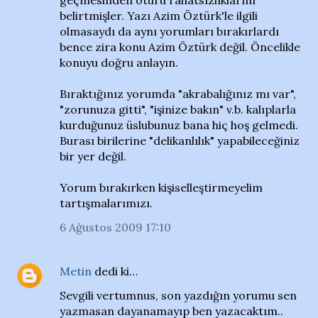
geçmesinden ötürü rahatsızlıklarını
belirtmişler. Yazı Azim Öztürk'le ilgili
olmasaydı da aynı yorumları bırakırlardı
bence zira konu Azim Öztürk değil. Öncelikle
konuyu doğru anlayın.
Bıraktığınız yorumda "akrabalığınız mı var",
"zorunuza gitti", "işinize bakın" v.b. kalıplarla
kurduğunuz üslubunuz bana hiç hoş gelmedi.
Burası birilerine "delikanlılık" yapabileceğiniz
bir yer değil.
Yorum bırakırken kişiselleştirmeyelim
tartışmalarımızı.
6 Ağustos 2009 17:10
Metin
dedi ki…
Sevgili vertumnus, son yazdığın yorumu sen
yazmasan dayanamayıp ben yazacaktım..