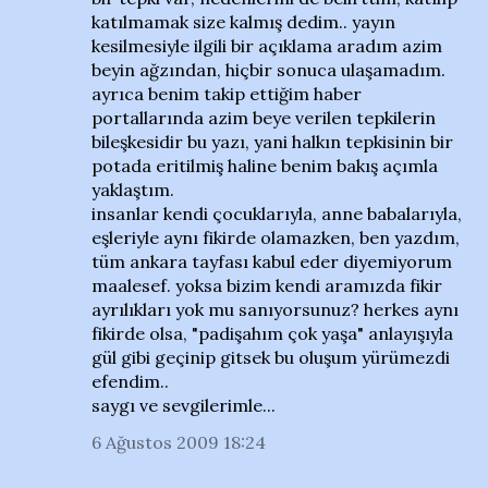
katılmamak size kalmış dedim.. yayın
kesilmesiyle ilgili bir açıklama aradım azim
beyin ağzından, hiçbir sonuca ulaşamadım.
ayrıca benim takip ettiğim haber
portallarında azim beye verilen tepkilerin
bileşkesidir bu yazı, yani halkın tepkisinin bir
potada eritilmiş haline benim bakış açımla
yaklaştım.
insanlar kendi çocuklarıyla, anne babalarıyla,
eşleriyle aynı fikirde olamazken, ben yazdım,
tüm ankara tayfası kabul eder diyemiyorum
maalesef. yoksa bizim kendi aramızda fikir
ayrılıkları yok mu sanıyorsunuz? herkes aynı
fikirde olsa, "padişahım çok yaşa" anlayışıyla
gül gibi geçinip gitsek bu oluşum yürümezdi
efendim..
saygı ve sevgilerimle...
6 Ağustos 2009 18:24