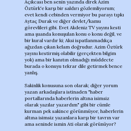
Açıkcası ben senin yazında direk Azim
Öztürk'e karşı bir saldırı gözlemliyorum;
evet kendi cebinden vermiyor bu parayı tıpkı
Aytaç Durak ve diğer devlet/kamu
görevlileri gibi. Evet Akdeniz TV yayını kesti
ama şuanda konuşulan konu o konu değil, ve
bir kural vardır ki; Aksi ispatlanmadıkça
ağızdan çıkan kelam doğrudur. Azim Öztürk
yayını kestirmiş olabilir (gerçekten bilgim
yok) ama bir kanıtın olmadığı müddecte
burada o konuyu tekrar dile getirmek bence
yanlış.
Sakinlik konusuna son olarak; diğer yorum
yazan arkadaşlara istinaden "haber
portallarında haberlerin altına isimsiz
olarak yazılar yazardım" gibi bir cümle
kurman pek sakince görünmüyor, haberlerin
altına isimsiz yazanlara karşı bir tavrın var
ama seninde ismin Ati olarak görünüyor?