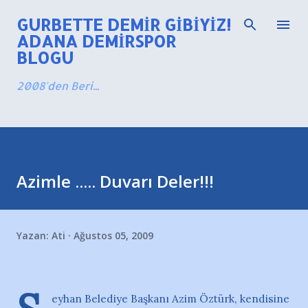
Ana içeriğe atla
GURBETTE DEMIR GIBIYIZ!
ADANA DEMIRSPOR
BLOGU
2008'den Beri...
Azimle ..... Duvarı Deler!!!
Yazan:
Ati
Ağustos 05, 2009
eyhan Belediye Başkanı Azim Öztürk, kendisine