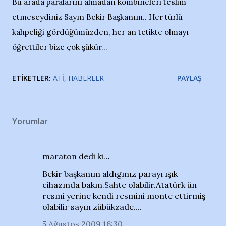
Bu arada paralarını almadan kombineleri teslim
etmeseydiniz Sayın Bekir Başkanım.. Her türlü
kahpeliği gördüğümüzden, her an tetikte olmayı
öğrettiler bize çok şükür...
ETIKETLER:
ATI
HABERLER
PAYLAŞ
Yorumlar
maraton dedi ki…
Bekir başkanım aldıgınız parayı ışık
cihazında bakın.Sahte olabilir.Atatürk ün
resmi yerine kendi resmini monte ettirmiş
olabilir sayın zübükzade....
5 Ağustos 2009 16:30