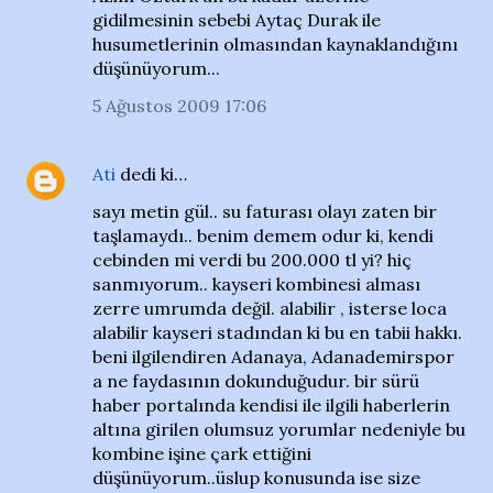
gidilmesinin sebebi Aytaç Durak ile
husumetlerinin olmasından kaynaklandığını
düşünüyorum...
5 Ağustos 2009 17:06
Ati
dedi ki…
sayı metin gül.. su faturası olayı zaten bir
taşlamaydı.. benim demem odur ki, kendi
cebinden mi verdi bu 200.000 tl yi? hiç
sanmıyorum.. kayseri kombinesi alması
zerre umrumda değil. alabilir , isterse loca
alabilir kayseri stadından ki bu en tabii hakkı.
beni ilgilendiren Adanaya, Adanademirspor
a ne faydasının dokunduğudur. bir sürü
haber portalında kendisi ile ilgili haberlerin
altına girilen olumsuz yorumlar nedeniyle bu
kombine işine çark ettiğini
düşünüyorum..üslup konusunda ise size