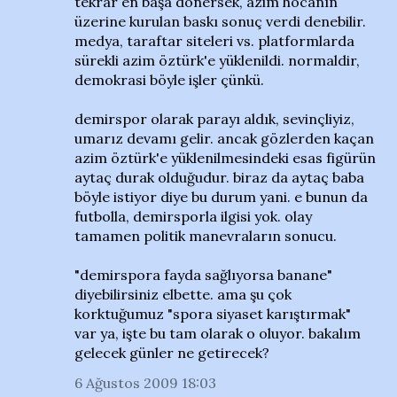
tekrar en başa dönersek, azim hocanın
üzerine kurulan baskı sonuç verdi denebilir.
medya, taraftar siteleri vs. platformlarda
sürekli azim öztürk'e yüklenildi. normaldir,
demokrasi böyle işler çünkü.
demirspor olarak parayı aldık, sevinçliyiz,
umarız devamı gelir. ancak gözlerden kaçan
azim öztürk'e yüklenilmesindeki esas figürün
aytaç durak olduğudur. biraz da aytaç baba
böyle istiyor diye bu durum yani. e bunun da
futbolla, demirsporla ilgisi yok. olay
tamamen politik manevraların sonucu.
"demirspora fayda sağlıyorsa banane"
diyebilirsiniz elbette. ama şu çok
korktuğumuz "spora siyaset karıştırmak"
var ya, işte bu tam olarak o oluyor. bakalım
gelecek günler ne getirecek?
6 Ağustos 2009 18:03