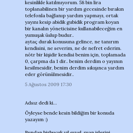
kesinlikle katılmıyorum. 58 bin lira
toplanabilinen bir yardım gecesinde bırakın
telefonla bağlanıp yardım yapmayı, ortak
yayını kesip abidik gubidik program koyan
bir kanalın yöneticisine kullanabileceğim en
yumuşak üslup budur..
aytaç durak konusuna gelince, ne tanırım
kendisini, ne severim, ne de nefret ederim.
nötr bir kişidir kendisi benim için, toplamada
0, çarpma da 1 dir.. benim derdim o yayının
kesilmesidir, benim derdim sıkışınca yardım
eder görünülmesidir..
5 Ağustos 2009 17:30
Adsız dedi ki…
Öyleyse bende kesin bildiğim bir konuda
yazayım :)
Bundan birbuçuk yıl evvel, şuan işlerini