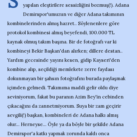
S
yapılan eleştirilere sessizliğini bozmuş(!). Adana
Demirspor'umuzun ve diğer Adana takımının
kombinelerinden almış hazret.. Söylenenlere göre
protokol kombinesi almış beyefendi, 100.000 TL
kaynak olmuş takım başına. Bir de fotoğrafı var ki
kombineyi Bekir Başkan'dan alırken; dillere destan..
Yardım gecesinde yayını kesen, gidip Kayseri'den
kombine alıp, seçildiği memlekete zerre faydası
dokunmayan bir şahsın fotoğrafını burada paylaşmak
içimden gelmedi. Takımıma maddi gelir oldu diye
seviniyorum, fakat bu paranın Azim Bey'in cebinden
çıkacağını da zannetmiyorum. Suya bir zam geçirir
sevgili(!) başkan, kombineleri de Adana halkı almış
olur... Herneyse... Öyle ya da böyle bir şekilde Adana
Demirspor'a katkı yapmak zorunda kaldı onca