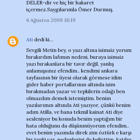
DELER-dir ve hiç bir hakaret
içermez.Saygılarımla Ömer Durmuş.
6 Ağustos 2009 18:19
Ati
dedi ki…
Sevgili Metin bey, o yazı altına isimsiz yorum
bırakırdım lafımın nedeni, buraya isimsiz
yazı bırakanlara bir tavır değil, yanlış
anlamışsınız efendim.. kendimi ankara
tayfasının bir üyesi olarak görmese idim
gider haber portallarının altında isim
bırakmadan yazar ve tepkilerin odağı ben
olmazdım demek istemiştim. benim
yazılarımın altında Ati yazıyor, çünkü benim
adım Atilla, ve bana tekmil kainat Ati diye
sesleniyor bu konuda benim yaptığım bir
hata olduğunu da düşünmüyorum efendim..
evet benim yazımda direk zim öztürk e karşı
bir tepki var, nedenlerini de belirttim, katılıp