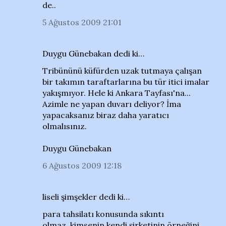
de..
5 Ağustos 2009 21:01
Duygu Günebakan dedi ki…
Tribününü küfürden uzak tutmaya çalışan
bir takımın taraftarlarına bu tür itici imalar
yakışmıyor. Hele ki Ankara Tayfası'na...
Azimle ne yapan duvarı deliyor? İma
yapacaksanız biraz daha yaratıcı
olmalısınız.
Duygu Günebakan
6 Ağustos 2009 12:18
liseli şimşekler dedi ki…
para tahsilatı konusunda sıkıntı
olmaz..kimsenin kendi şirketinin örneğini