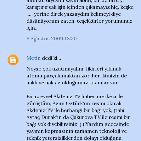
amman diyeyim sayın abim, bir de fare yi
karıştırırsak işin içinden çıkamayız hiç. keşke
..... yerine direk yazsaydım kelimeyi diye
düşünüyorum zaten. teşekkürler yorumunuz
için...
6 Ağustos 2009 18:30
Metin
dedi ki…
Neyse çok uzatmayalım, fikirleri yıkmak
atomu parçalamaktan zor. her ikimizin de
haklı ve haksız olduğumuz kısımlar var.
Biraz evvel Akdeniz TV haber merkezi ile
görüştüm, Azim Öztürk'ün resmi olarak
Akdeniz TV ile herhangi bir bağı yok, (tabi
Aytaç Durak'ın da Çukurova TV ile resmi bir
bağı yok diyebilirsiniz :) ) Yardım gecesinde
yayının kopmasının tamamen teknoloji ve
teknik yetersizliklerden dolayı olduğunu,