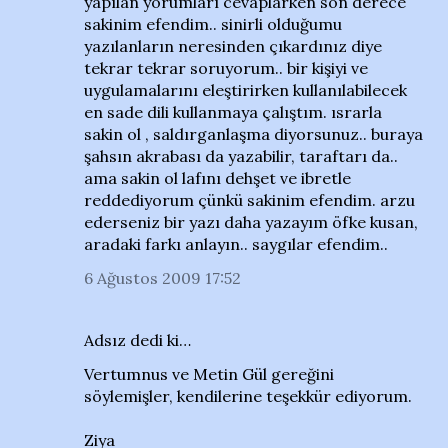
yapılan yorumları cevaplarken son derece
sakinim efendim.. sinirli olduğumu
yazılanların neresinden çıkardınız diye
tekrar tekrar soruyorum.. bir kişiyi ve
uygulamalarını eleştirirken kullanılabilecek
en sade dili kullanmaya çalıştım. ısrarla
sakin ol , saldırganlaşma diyorsunuz.. buraya
şahsın akrabası da yazabilir, taraftarı da..
ama sakin ol lafını dehşet ve ibretle
reddediyorum çünkü sakinim efendim. arzu
ederseniz bir yazı daha yazayım öfke kusan,
aradaki farkı anlayın.. saygılar efendim..
6 Ağustos 2009 17:52
Adsız dedi ki…
Vertumnus ve Metin Gül gereğini
söylemişler, kendilerine teşekkür ediyorum.
Ziya