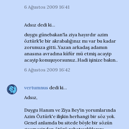
6 Ağustos 2009 16:41
Adsız dedi ki…
duygu günebakan'la ziya hayırdır azim
öztürk'le bir akrabalığınız mı var bu kadar
zorunuza gitti..Yazan arkadaş adamın
anasına avradına küfür mü etmiş acayip
acayip konuşuyorsunuz..Hadi işinize bakın..
6 Ağustos 2009 16:42
vertumnus
dedi ki…
Adsız,
Duygu Hanım ve Ziya Bey'in yorumlarında
Azim Öztürk'e ilişkin herhangi bir söz yok.
Genel anlamda bu sitede böyle bir sözün