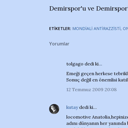
Demirspor'u ve Demirspor
ETIKETLER:
MONDIALI ANTIRAZZISTI
O
Yorumlar
tolgago dedi ki…
Emeği geçen herkese tebrikl
Sonuç değil en önemlisi katıl
12 Temmuz 2009 20:08
kutay
dedi ki…
locomotive Anatolia,hepinize
adını dünyanın her yanında b