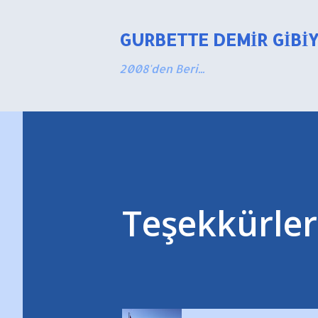
GURBETTE DEMIR GIBI
2008'den Beri...
Teşekkürler