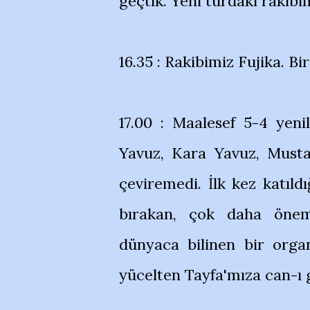
geçtik. Yeni turdaki rakibi
16.35 : Rakibimiz Fujika. Bi
17.00 : Maalesef 5-4 yeni
Yavuz, Kara Yavuz, Musta
çeviremedi. İlk kez katıld
bırakan, çok daha önem
dünyaca bilinen bir orga
yücelten Tayfa'mıza can-ı