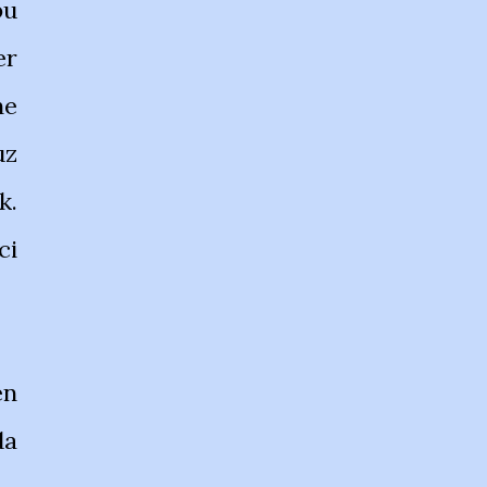
bu
er
ne
uz
k.
ci
en
da