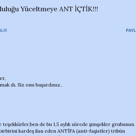
luluğu Yüceltmeye ANT İÇTİK!!!
NUR
PAYL
er,
mak dı. Siz onu başardınız..
 teşekkürler,ben de bu 1,5 aylık sürede şimşekler grubunun
irbirini kardeş ilan eden ANTİFA (anti-faşistler) tribün