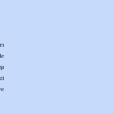
rı
le
şı
zi
ve