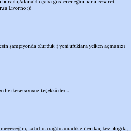
çin burada,Adana'da çaba göstereceğim.bana cesaret
rza Livorno :)!
esin şampiyonda olurduk :) yeni ufuklara yelken açmanızı
en herkese sonsuz teşekkürler...
irmeyeceğim, satırlara sığdıramadık zaten kaç kez blogda,