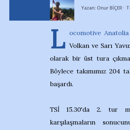
Yazan:
Onur BİÇER
T
L
ocomotive Anatolia
Volkan ve Sarı Yavuz
olarak bir üst tura çıkma
Böylece takımımız 204 ta
başardı.
TSİ 15.30'da 2. tur m
karşılaşmaların sonucun