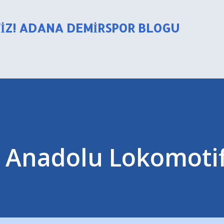
Ana içeriğe atla
YIZ! ADANA DEMIRSPOR BLOGU
 Anadolu Lokomotifi