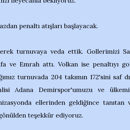
mizi heyecanla bekliyoruz.
razdan penaltı atışları başlayacak.
lerek turnuvaya veda ettik. Gollerimizi Sa
fa ve Emrah attı. Volkan ise penaltıyı go
ığımız turnuvada 204 takımın 172'sini saf dı
lisi Adana Demirspor'umuzu ve ülkemi
nizasyonda ellerinden geldiğince tanıtan 
 gönülden teşekkür ediyoruz.