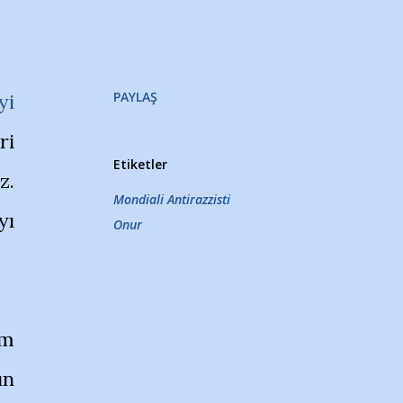
PAYLAŞ
yi
ri
Etiketler
z.
Mondiali Antirazzisti
yı
Onur
üm
ın