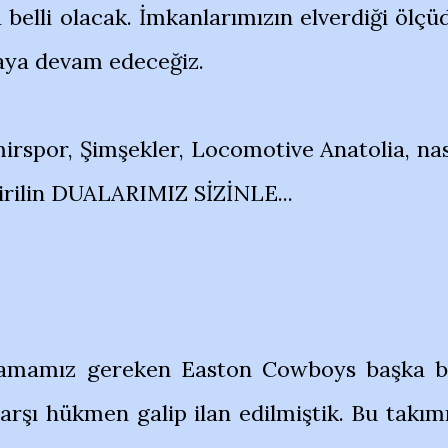
elli olacak. İmkanlarımızın elverdiği ölçü
aya devam edeceğiz.
rspor, Şimşekler, Locomotive Anatolia, nas
dirilin DUALARIMIZ SİZİNLE...
ynamamız gereken Easton Cowboys başka b
karşı hükmen galip ilan edilmiştik. Bu takım