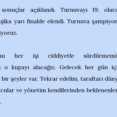
onuçlar açıklandı. Turnuvayı 19. olar
ujika yarı finalde elendi. Turnuva şampiyo
iyoruz.
u her işi ciddiyetle sürdürmemi
n o kupayı alacağız. Gelecek her gün iç
k bir şeyler var. Tekrar edelim, taraftarı dün
olcular ve yönetim kendilerinden beklenenle
.