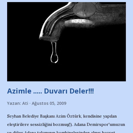
Nesrin’in Hikayesi’ne başlıyorum… 1964 Adana Yüzme
havuzunun kenarında 7 yaşında kara kuru bir kız çocuğu
duruyor. Havuzun içinde Adana Demirspor Kulübü
yüzücüleri. Erkekler çoğunlukta. Küçük kız etrafına bakıyor.
Sadece 4 kız çocuğu var. Nesrin, Adana Demirspor’un 4
kızından biri oluyor o gün…Giriyor havuza. 1973 – 1975
Adana Nesrin, 16 yaşında. Yüzüyor. 7 yaşında girdiği
havuzdan, kısa mesafede 100’e yakın madalya ve şilt
çıkartıyor. Kışları masa tenisi oynuyor, Türkiye 2.liği,
Türkiye 3.lüğü var. 17 yaşında mar...
Azimle ..... Duvarı Deler!!!
Yazan:
Ati
Ağustos 05, 2009
Seyhan Belediye Başkanı Azim Öztürk, kendisine yapılan
eleştirilere sessizliğini bozmuş(!). Adana Demirspor'umuzun
ve diğer Adana takımının kombinelerinden almış hazret..