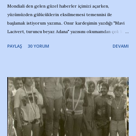
Mondiali den gelen güzel haberler içimizi açarken,
yüzümüzden gülücüklerin eksilmemesi temennisi ile
başlamak istiyorum yazıma.. Onur kardeşimin yazdığı "Mavi
Lacivert, turuncu beyaz Adana" yazısını okumamdan çok kısa
bir süre sonra, bir haber portalında rastladığım bir olayla
PAYLAŞ
30 YORUM
DEVAMI
irkildim.. "Bursasporlu taraftarlar, İstanbul takımlarının
Bursa'da açtığı mağaza ve futbol okullarına tepki gösterdi"
diye başlıyordu yazı , Atatürk stadı önünde yaklaşık 200
taraftarın toplanarak İstanbul takımlarının Futbol okullarını
ve ürünlerini Bursa şehrinde görmek istemediklerini bir
protesto eylemiyle açıkladıklarını bildiriyordu.. Bu grup
adına açıklama yapan şahsı muhterem(!) ''Açık ve net olarak
söylüyoruz. Bu son uyarımızdır. Bunun yanısıra, bu takımlara
ait tanıtıcı ilanların asılmasına izin veren Bursa Büyükşehir
Belediyesi ile mağazaların bulunduğu alışveriş merkezlerini
de kınıyoruz'' diye de eklemiş .. Blogumuzda okuduğum bu