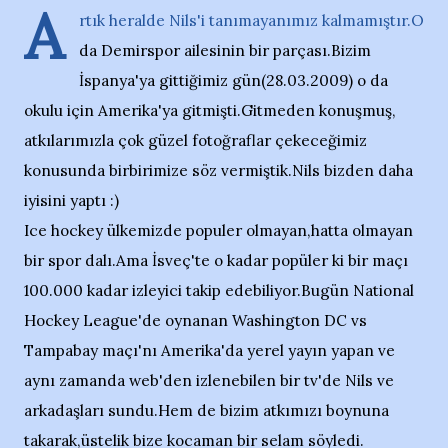
A
rtık heralde Nils'i tanımayanımız kalmamıştır.O
da Demirspor ailesinin bir parçası.Bizim
İspanya'ya gittiğimiz gün(28.03.2009) o da
okulu için Amerika'ya gitmişti.Gitmeden konuşmuş,
atkılarımızla çok güzel fotoğraflar çekeceğimiz
konusunda birbirimize söz vermiştik.Nils bizden daha
iyisini yaptı :)
Ice hockey ülkemizde populer olmayan,hatta olmayan
bir spor dalı.Ama İsveç'te o kadar popüler ki bir maçı
100.000 kadar izleyici takip edebiliyor.Bugün National
Hockey League'de oynanan Washington DC vs
Tampabay maçı'nı Amerika'da yerel yayın yapan ve
aynı zamanda web'den izlenebilen bir tv'de Nils ve
arkadaşları sundu.Hem de bizim atkımızı boynuna
takarak,üstelik bize kocaman bir selam söyledi.