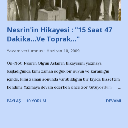
yazının hemen ardından bu habe...
Nesrin'in Hikayesi : "15 Saat 47
Dakika…Ve Toprak…"
Yazan:
vertumnus
Haziran 10, 2009
Ön-Not: Nesrin Olgun Aslan’ın hikayesini yazmaya
başladığımda kimi zaman soğuk bir suyun ve karanlığın
içinde, kimi zaman sonunda varabildiğim bir kıyıda hissettim
kendimi. Yazmaya devam ederken önce zor tutuyordum
gözyaşlarımı, bir noktadan sonra akmaya başladı hepsi.
PAYLAŞ
10 YORUM
DEVAMI
Yazımı, ağlayarak bitirebildim ancak…Kendisinin web
sitesinden (http://www.nesrinolgun.com) ve dönemin
Hürriyet Londra Temsilcisi Faruk Zapçı’nın anılarından
yararlandım, teşekkürlerimi sunuyorum…Çok uzatmadan,