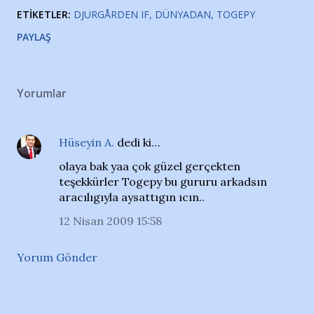
ETIKETLER:
DJURGÅRDEN IF
DÜNYADAN
TOGEPY
PAYLAŞ
Yorumlar
Hüseyin A.
dedi ki…
olaya bak yaa çok güzel gerçekten
teşekkürler Togepy bu gururu arkadsın
aracılıgıyla aysattıgın ıcın..
12 Nisan 2009 15:58
Yorum Gönder