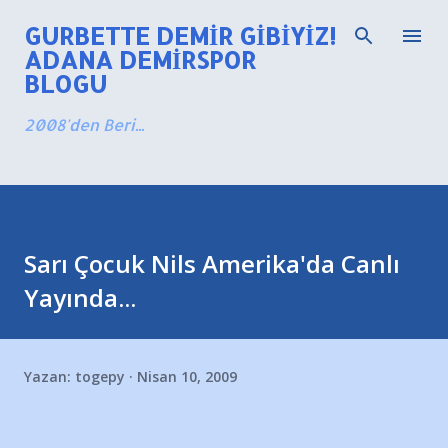
Ana içeriğe atla
GURBETTE DEMIR GIBIYIZ!
ADANA DEMIRSPOR
BLOGU
2008'den Beri...
Sarı Çocuk Nils Amerika'da Canlı
Yayında...
Yazan:
togepy
Nisan 10, 2009