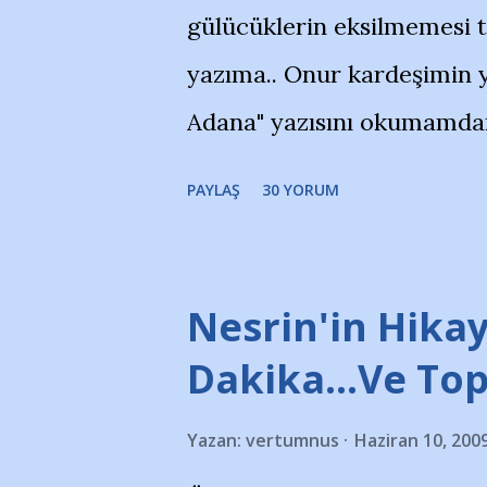
gülücüklerin eksilmemesi 
yazıma.. Onur kardeşimin y
Adana" yazısını okumamdan 
portalında rastladığım bir 
PAYLAŞ
30 YORUM
taraftarlar, İstanbul takım
futbol okullarına tepki gös
stadı önünde yaklaşık 200 
Nesrin'in Hikay
takımlarının Futbol okullar
Dakika…Ve To
görmek istemediklerini bir 
Yazan:
vertumnus
Haziran 10, 200
bildiriyordu.. Bu grup adı