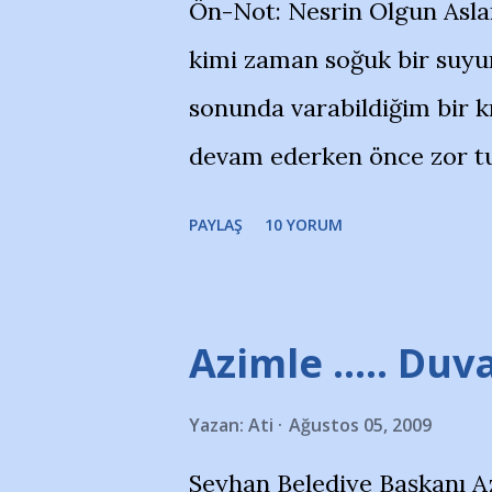
Ön-Not: Nesrin Olgun Asla
''Açık ve net olarak söylü
kimi zaman soğuk bir suyun
yanısıra, bu takımlara ait t
sonunda varabildiğim bir k
Bursa Büyükşehir Belediyes
devam ederken önce zor tu
merkezlerini de kınıyoruz'
noktadan sonra akmaya baş
okuduğum bu yazının heme
PAYLAŞ
10 YORUM
bitirebildim ancak…Kendis
(http://www.nesrinolgun.
Temsilcisi Faruk Zapçı’nın
Azimle ..... Duva
teşekkürlerimi sunuyorum
Yazan:
Ati
Ağustos 05, 2009
Hikayesi’ne başlıyorum… 
Seyhan Belediye Başkanı A