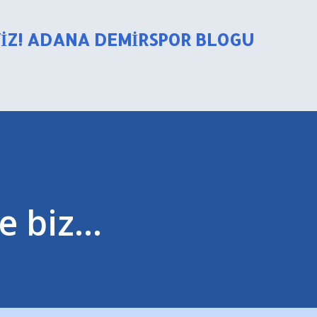
Ana içeriğe atla
YIZ! ADANA DEMIRSPOR BLOGU
 biz...