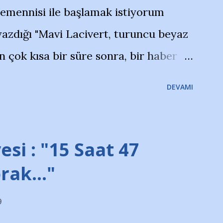
temennisi ile başlamak istiyorum
azdığı "Mavi Lacivert, turuncu beyaz
çok kısa bir süre sonra, bir haber
olayla irkildim.. "Bursasporlu
DEVAMI
larının Bursa'da açtığı mağaza ve
terdi" diye başlıyordu yazı , Atatürk
taraftarın toplanarak İstanbul
esi : "15 Saat 47
ını ve ürünlerini Bursa şehrinde
prak…"
protesto eylemiyle açıkladıklarını
9
na açıklama yapan şahsı muhterem(!)