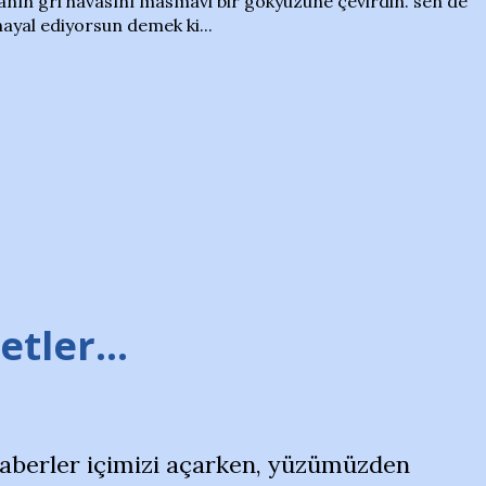
anın gri havasını masmavi bir gökyüzüne çevirdin. sen de
hayal ediyorsun demek ki...
tler...
haberler içimizi açarken, yüzümüzden