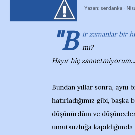
Yazan:
serdanka
Nis
"B
ir zamanlar bir h
mı?
Hayır hiç zannetmiyorum...
Bundan yıllar sonra, aynı b
hatırladığımız gibi, başka 
düşünürdüm ve düşünceleri
umutsuzluğa kapıldığımda h