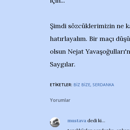
için...
Şimdi sözcüklerimizin ne ka
hatırlayalım. Bir maçı düşü
olsun Nejat Yavaşoğulları'n
Saygılar.
ETIKETLER:
BIZ BIZE
SERDANKA
Yorumlar
mustava
dedi ki…