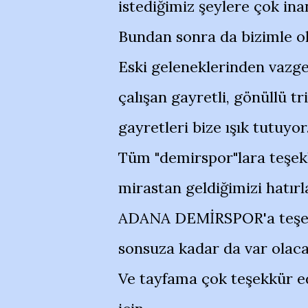
istediğimiz şeylere çok in
Bundan sonra da bizimle o
Eski geleneklerinden vazg
çalışan gayretli, gönüllü 
gayretleri bize ışık tutuyor
Tüm "demirspor"lara teşek
mirastan geldiğimizi hatırla
ADANA DEMİRSPOR'a teşek
sonsuza kadar da var olacağ
Ve tayfama çok teşekkür e