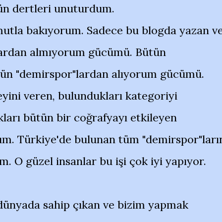
tün dertleri unuturdum.
mutla bakıyorum. Sadece bu blogda yazan v
nlardan almıyorum gücümü. Bütün
tün "demirspor"lardan alıyorum gücümü.
yini veren, bulundukları kategoriyi
ları bütün bir coğrafyayı etkileyen
um. Türkiye'de bulunan tüm "demirspor"ları
 O güzel insanlar bu işi çok iyi yapıyor.
 dünyada sahip çıkan ve bizim yapmak