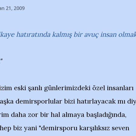
an 21, 2009
ikaye hatıratında kalmış bir avuç insan olma
"
izim eski şanlı günlerimizdeki özel insanları
başka demirsporlular bizi hatırlayacak mı di
m daha zor bir hal almaya başladığında,
ep biz yani "demirsporu karşılıksız seven