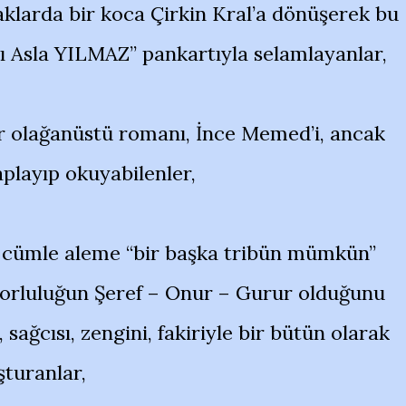
raklarda bir koca Çirkin Kral’a dönüşerek bu
arı Asla YILMAZ” pankartıyla selamlayanlar,
bir olağanüstü romanı, İnce Memed’i, ancak
aplayıp okuyabilenler,
, cümle aleme “bir başka tribün mümkün”
sporluluğun Şeref – Onur – Gurur olduğunu
sağcısı, zengini, fakiriyle bir bütün olarak
turanlar,