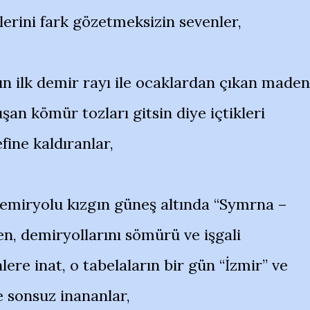
erlerini fark gözetmeksizin sevenler,
ın ilk demir rayı ile ocaklardan çıkan maden
ışan kömür tozları gitsin diye içtikleri
fine kaldıranlar,
 demiryolu kızgın güneş altında “Symrna –
ken, demiryollarını sömürü ve işgali
lere inat, o tabelaların bir gün “İzmir” ve
e sonsuz inananlar,