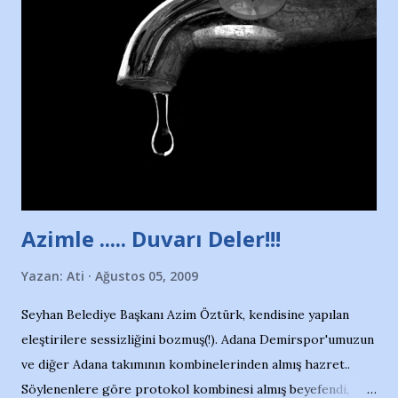
havuzunun kenarında 7 yaşında kara kuru bir kız çocuğu
duruyor. Havuzun içinde Adana Demirspor Kulübü
yüzücüleri. Erkekler çoğunlukta. Küçük kız etrafına bakıyor.
Sadece 4 kız çocuğu var. Nesrin, Adana Demirspor’un 4
kızından biri oluyor o gün…Giriyor havuza. 1973 – 1975
Adana Nesrin, 16 yaşında. Yüzüyor. 7 yaşında girdiği
havuzdan, kısa mesafede 100’e yakın madalya ve şilt
çıkartıyor. Kışları masa tenisi oynuyor, Türkiye 2.liği,
Türkiye 3.lüğü var. 17 yaşında mar...
Azimle ..... Duvarı Deler!!!
Yazan:
Ati
Ağustos 05, 2009
Seyhan Belediye Başkanı Azim Öztürk, kendisine yapılan
eleştirilere sessizliğini bozmuş(!). Adana Demirspor'umuzun
ve diğer Adana takımının kombinelerinden almış hazret..
Söylenenlere göre protokol kombinesi almış beyefendi,