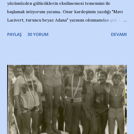
yüzümüzden gülücüklerin eksilmemesi temennisi ile
başlamak istiyorum yazıma.. Onur kardeşimin yazdığı "Mavi
Lacivert, turuncu beyaz Adana" yazısını okumamdan çok kısa
bir süre sonra, bir haber portalında rastladığım bir olayla
PAYLAŞ
30 YORUM
DEVAMI
irkildim.. "Bursasporlu taraftarlar, İstanbul takımlarının
Bursa'da açtığı mağaza ve futbol okullarına tepki gösterdi"
diye başlıyordu yazı , Atatürk stadı önünde yaklaşık 200
taraftarın toplanarak İstanbul takımlarının Futbol okullarını
ve ürünlerini Bursa şehrinde görmek istemediklerini bir
protesto eylemiyle açıkladıklarını bildiriyordu.. Bu grup
adına açıklama yapan şahsı muhterem(!) ''Açık ve net olarak
söylüyoruz. Bu son uyarımızdır. Bunun yanısıra, bu takımlara
ait tanıtıcı ilanların asılmasına izin veren Bursa Büyükşehir
Belediyesi ile mağazaların bulunduğu alışveriş merkezlerini
de kınıyoruz'' diye de eklemiş .. Blogumuzda okuduğum bu
yazının hemen ardından bu habe...