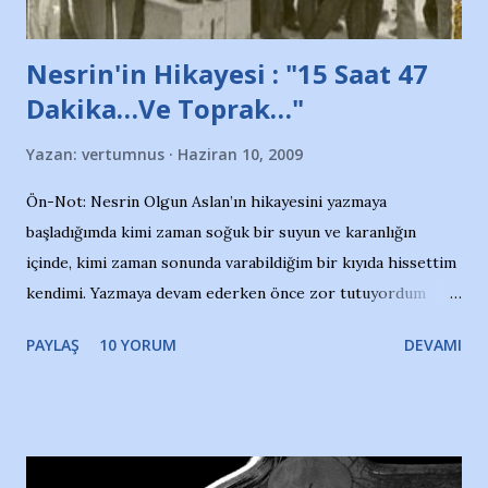
Nesrin'in Hikayesi : "15 Saat 47
Dakika…Ve Toprak…"
Yazan:
vertumnus
Haziran 10, 2009
Ön-Not: Nesrin Olgun Aslan’ın hikayesini yazmaya
başladığımda kimi zaman soğuk bir suyun ve karanlığın
içinde, kimi zaman sonunda varabildiğim bir kıyıda hissettim
kendimi. Yazmaya devam ederken önce zor tutuyordum
gözyaşlarımı, bir noktadan sonra akmaya başladı hepsi.
PAYLAŞ
10 YORUM
DEVAMI
Yazımı, ağlayarak bitirebildim ancak…Kendisinin web
sitesinden (http://www.nesrinolgun.com) ve dönemin
Hürriyet Londra Temsilcisi Faruk Zapçı’nın anılarından
yararlandım, teşekkürlerimi sunuyorum…Çok uzatmadan,
Nesrin’in Hikayesi’ne başlıyorum… 1964 Adana Yüzme