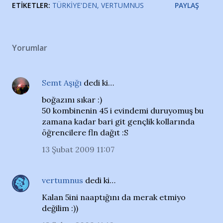
ETIKETLER:
TÜRKIYE'DEN
VERTUMNUS
PAYLAŞ
Yorumlar
Semt Aşığı
dedi ki…
boğazını sıkar :)
50 kombinenin 45 i evindemi duruyomuş bu
zamana kadar bari git gençlik kollarında
öğrencilere fln dağıt :S
13 Şubat 2009 11:07
vertumnus
dedi ki…
Kalan 5ini naaptığını da merak etmiyo
değilim :))