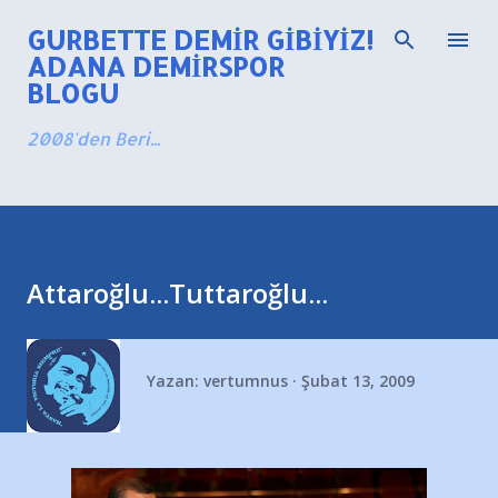
Ana içeriğe atla
GURBETTE DEMIR GIBIYIZ!
ADANA DEMIRSPOR
BLOGU
2008'den Beri...
Attaroğlu...Tuttaroğlu...
Yazan:
vertumnus
Şubat 13, 2009