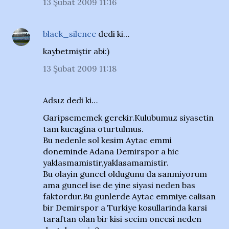
13 Şubat 2009 11:16
black_silence
dedi ki…
kaybetmiştir abi:)
13 Şubat 2009 11:18
Adsız dedi ki…
Garipsememek gerekir.Kulubumuz siyasetin
tam kucagina oturtulmus.
Bu nedenle sol kesim Aytac emmi
doneminde Adana Demirspor a hic
yaklasmamistir,yaklasamamistir.
Bu olayin guncel oldugunu da sanmiyorum
ama guncel ise de yine siyasi neden bas
faktordur.Bu gunlerde Aytac emmiye calisan
bir Demirspor a Turkiye kosullarinda karsi
taraftan olan bir kisi secim oncesi neden