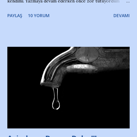
kendimi. Yazmaya devam ederken önce zor tutuyordum
gözyaşlarımı, bir noktadan sonra akmaya başladı hepsi.
PAYLAŞ
10 YORUM
DEVAMI
Yazımı, ağlayarak bitirebildim ancak…Kendisinin web
sitesinden (http://www.nesrinolgun.com) ve dönemin
Hürriyet Londra Temsilcisi Faruk Zapçı’nın anılarından
yararlandım, teşekkürlerimi sunuyorum…Çok uzatmadan,
Nesrin’in Hikayesi’ne başlıyorum… 1964 Adana Yüzme
havuzunun kenarında 7 yaşında kara kuru bir kız çocuğu
duruyor. Havuzun içinde Adana Demirspor Kulübü
yüzücüleri. Erkekler çoğunlukta. Küçük kız etrafına bakıyor.
Sadece 4 kız çocuğu var. Nesrin, Adana Demirspor’un 4
kızından biri oluyor o gün…Giriyor havuza. 1973 – 1975
Adana Nesrin, 16 yaşında. Yüzüyor. 7 yaşında girdiği
havuzdan, kısa mesafede 100’e yakın madalya ve şilt
çıkartıyor. Kışları masa tenisi oynuyor, Türkiye 2.liği,
Türkiye 3.lüğü var. 17 yaşında mar...