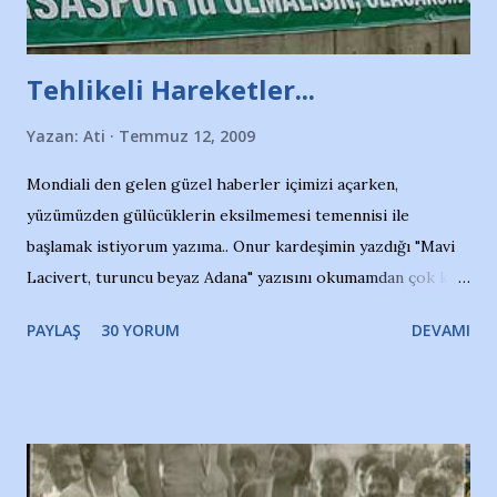
Tehlikeli Hareketler...
Yazan:
Ati
Temmuz 12, 2009
Mondiali den gelen güzel haberler içimizi açarken,
yüzümüzden gülücüklerin eksilmemesi temennisi ile
başlamak istiyorum yazıma.. Onur kardeşimin yazdığı "Mavi
Lacivert, turuncu beyaz Adana" yazısını okumamdan çok kısa
bir süre sonra, bir haber portalında rastladığım bir olayla
PAYLAŞ
30 YORUM
DEVAMI
irkildim.. "Bursasporlu taraftarlar, İstanbul takımlarının
Bursa'da açtığı mağaza ve futbol okullarına tepki gösterdi"
diye başlıyordu yazı , Atatürk stadı önünde yaklaşık 200
taraftarın toplanarak İstanbul takımlarının Futbol okullarını
ve ürünlerini Bursa şehrinde görmek istemediklerini bir
protesto eylemiyle açıkladıklarını bildiriyordu.. Bu grup