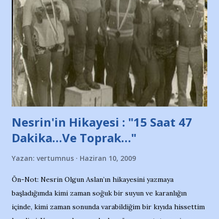
adına açıklama yapan şahsı muhterem(!) ''Açık ve net olarak
söylüyoruz. Bu son uyarımızdır. Bunun yanısıra, bu takımlara
ait tanıtıcı ilanların asılmasına izin veren Bursa Büyükşehir
Belediyesi ile mağazaların bulunduğu alışveriş merkezlerini
de kınıyoruz'' diye de eklemiş .. Blogumuzda okuduğum bu
yazının hemen ardından bu habe...
Nesrin'in Hikayesi : "15 Saat 47
Dakika…Ve Toprak…"
Yazan:
vertumnus
Haziran 10, 2009
Ön-Not: Nesrin Olgun Aslan’ın hikayesini yazmaya
başladığımda kimi zaman soğuk bir suyun ve karanlığın
içinde, kimi zaman sonunda varabildiğim bir kıyıda hissettim