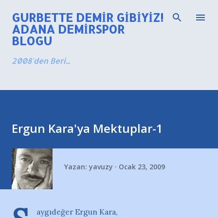
Ana içeriğe atla
GURBETTE DEMIR GIBIYIZ!
ADANA DEMIRSPOR
BLOGU
2008'den Beri...
Ergun Kara'ya Mektuplar-1
Yazan:
yavuzy
Ocak 23, 2009
aygıdeğer Ergun Kara,