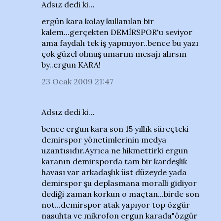
Adsız dedi ki…
ergün kara kolay kullanılan bir
kalem...gerçekten DEMİRSPOR'u seviyor
ama faydalı tek iş yapmıyor..bence bu yazı
çok güzel olmuş umarım mesajı alırsın
by..ergun KARA!
23 Ocak 2009 21:47
Adsız dedi ki…
bence ergun kara son 15 yıllık süreçteki
demirspor yönetimlerinin medya
uzantısıdır.Ayrıca ne hikmettirki ergun
karanın demirsporda tam bir kardeşlik
havası var arkadaşlık üst düzeyde yada
demirspor şu deplasmana moralli gidiyor
dediği zaman korkun o maçtan...birde son
not...demirspor atak yapıyor top özgür
nasuhta ve mikrofon ergun karada"özgür