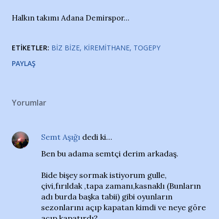
Halkın takımı Adana Demirspor...
ETIKETLER:
BIZ BIZE
KIREMITHANE
TOGEPY
PAYLAŞ
Yorumlar
Semt Aşığı
dedi ki…
Ben bu adama semtçi derim arkadaş.
Bide bişey sormak istiyorum gulle,
çivi,fırıldak ,tapa zamanı,kasnaklı (Bunların
adı burda başka tabii) gibi oyunların
sezonlarını açıp kapatan kimdi ve neye göre
açıp kapatırdı?