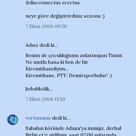
@disconnectus erectus
neye göre değiştirirdiniz sezonu :)
7 Ekim 2008 09:56
Adsız dedi ki…
Benim de çocukluğumu anlatmışsın Timur.
Ne mutlu bana ki ben de bir
Kiremithaneliyim...
Kiremithane, PTT; Demirsporludur! :)
kebabkolik...
7 Ekim 2008 11:50
vertumnus
dedi ki…
Sabahın köründe Adana'ya inmişiz, derhal
Birbiçer'e gidilmiş, saat 07:00 sularında