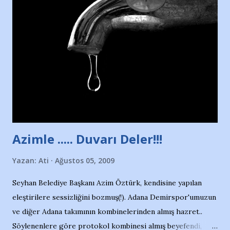
havuzunun kenarında 7 yaşında kara kuru bir kız çocuğu
duruyor. Havuzun içinde Adana Demirspor Kulübü
yüzücüleri. Erkekler çoğunlukta. Küçük kız etrafına bakıyor.
Sadece 4 kız çocuğu var. Nesrin, Adana Demirspor’un 4
kızından biri oluyor o gün…Giriyor havuza. 1973 – 1975
Adana Nesrin, 16 yaşında. Yüzüyor. 7 yaşında girdiği
havuzdan, kısa mesafede 100’e yakın madalya ve şilt
çıkartıyor. Kışları masa tenisi oynuyor, Türkiye 2.liği,
Türkiye 3.lüğü var. 17 yaşında mar...
Azimle ..... Duvarı Deler!!!
Yazan:
Ati
Ağustos 05, 2009
Seyhan Belediye Başkanı Azim Öztürk, kendisine yapılan
eleştirilere sessizliğini bozmuş(!). Adana Demirspor'umuzun
ve diğer Adana takımının kombinelerinden almış hazret..
Söylenenlere göre protokol kombinesi almış beyefendi,