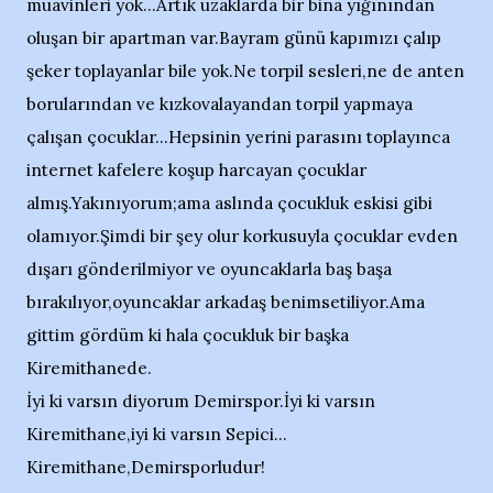
muavinleri yok...Artık uzaklarda bir bina yığınından
oluşan bir apartman var.Bayram günü kapımızı çalıp
şeker toplayanlar bile yok.Ne torpil sesleri,ne de anten
borularından ve kızkovalayandan torpil yapmaya
çalışan çocuklar...Hepsinin yerini parasını toplayınca
internet kafelere koşup harcayan çocuklar
almış.Yakınıyorum;ama aslında çocukluk eskisi gibi
olamıyor.Şimdi bir şey olur korkusuyla çocuklar evden
dışarı gönderilmiyor ve oyuncaklarla baş başa
bırakılıyor,oyuncaklar arkadaş benimsetiliyor.Ama
gittim gördüm ki hala çocukluk bir başka
Kiremithanede.
İyi ki varsın diyorum Demirspor.İyi ki varsın
Kiremithane,iyi ki varsın Sepici...
Kiremithane,Demirsporludur!