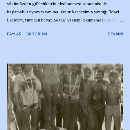
yüzümüzden gülücüklerin eksilmemesi temennisi ile
başlamak istiyorum yazıma.. Onur kardeşimin yazdığı "Mavi
Lacivert, turuncu beyaz Adana" yazısını okumamdan çok kısa
bir süre sonra, bir haber portalında rastladığım bir olayla
PAYLAŞ
30 YORUM
DEVAMI
irkildim.. "Bursasporlu taraftarlar, İstanbul takımlarının
Bursa'da açtığı mağaza ve futbol okullarına tepki gösterdi"
diye başlıyordu yazı , Atatürk stadı önünde yaklaşık 200
taraftarın toplanarak İstanbul takımlarının Futbol okullarını
ve ürünlerini Bursa şehrinde görmek istemediklerini bir
protesto eylemiyle açıkladıklarını bildiriyordu.. Bu grup
adına açıklama yapan şahsı muhterem(!) ''Açık ve net olarak
söylüyoruz. Bu son uyarımızdır. Bunun yanısıra, bu takımlara
ait tanıtıcı ilanların asılmasına izin veren Bursa Büyükşehir
Belediyesi ile mağazaların bulunduğu alışveriş merkezlerini
de kınıyoruz'' diye de eklemiş .. Blogumuzda okuduğum bu
yazının hemen ardından bu habe...