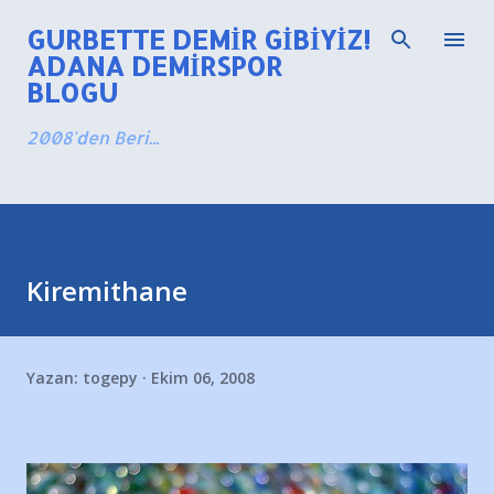
Ana içeriğe atla
GURBETTE DEMIR GIBIYIZ!
ADANA DEMIRSPOR
BLOGU
2008'den Beri...
Kiremithane
Yazan:
togepy
Ekim 06, 2008