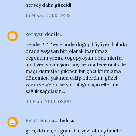
hersey daha güzeldi
15 Nisan 2009 19:32
koraysu
dedi ki…
bende P.T.T evlerinde doğup büyüyen halada
orada yaşayan biri olarak inanılmaz
beğendim yazını togepy.oyun dönemlerini
harfiyen yazmışsın..hoş ben sadece mahalle
maçı kısmıyla ilgilenen bir çocuktum,ama
dönemleri yakınen takip ederdim..güzel
yazın ve geçmişe yolculuğun için ellerine
sağlık,sağolasın...
30 Ekim 2009 08:09
Resit Durmaz
dedi ki…
gerçekten çok güzel bir yazı olmuş bende