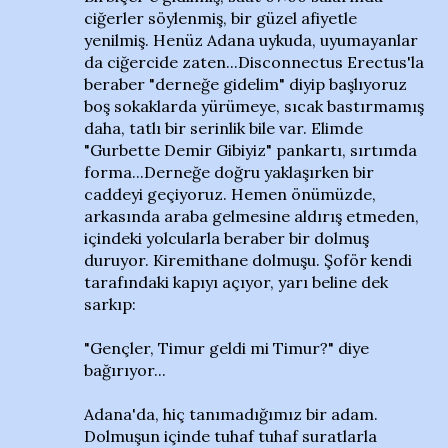
ciğerler söylenmiş, bir güzel afiyetle
yenilmiş. Henüz Adana uykuda, uyumayanlar
da ciğercide zaten...Disconnectus Erectus'la
beraber "derneğe gidelim" diyip başlıyoruz
boş sokaklarda yürümeye, sıcak bastırmamış
daha, tatlı bir serinlik bile var. Elimde
"Gurbette Demir Gibiyiz" pankartı, sırtımda
forma...Derneğe doğru yaklaşırken bir
caddeyi geçiyoruz. Hemen önümüzde,
arkasında araba gelmesine aldırış etmeden,
içindeki yolcularla beraber bir dolmuş
duruyor. Kiremithane dolmuşu. Şoför kendi
tarafındaki kapıyı açıyor, yarı beline dek
sarkıp:
"Gençler, Timur geldi mi Timur?" diye
bağırıyor...
Adana'da, hiç tanımadığımız bir adam.
Dolmuşun içinde tuhaf tuhaf suratlarla