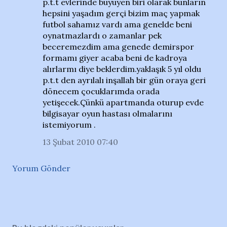
p.t.t evlerinde büyüyen biri olarak bunların
hepsini yaşadım gerçi bizim maç yapmak
futbol sahamız vardı ama genelde beni
oynatmazlardı o zamanlar pek
beceremezdim ama genede demirspor
formamı giyer acaba beni de kadroya
alırlarmı diye beklerdim.yaklaşık 5 yıl oldu
p.t.t den ayrılalı inşallah bir gün oraya geri
dönecem çocuklarımda orada
yetişecek.Çünkü apartmanda oturup evde
bilgisayar oyun hastası olmalarını
istemiyorum .
13 Şubat 2010 07:40
Yorum Gönder