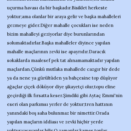
uçurma havası da bir başkadır.Bisiklet herkeste
yoktur;ama olanlar bir araya gelir ve başka mahalleleri
gezmeye gider.Diğer mahalle çocukları ise neden
bizim mahalleyi geziyorlar diye burunlarından
solumaktadırlar.Başka mahalleler diyince yapılan
mahalle maçlarının zevki ise apayrıdır.Daracık
sokaklarda maalesef pek tat alınamamaktadır yapılan
maçlardan.Çünkü mutlaka mahallede cazgır bir dede
ya da nene ya gürültüden ya bahçesine top düşüyor
ağaçlar çiçek döküyor diye şikayetçi olur,topu eline
geçirdiği ilk fırsatta keser.Şimdiki gibi Aytaç Emmi'nin
eseri olan parkımsı yerler de yoktur;tren hattının
yanındaki boş saha bulunmaz bir nimettir.Orada
yapılan maçların iddiası ve zevki hiçbir yerde
yoktur,yaşayanlar bilir.O zamanlar kames toplar