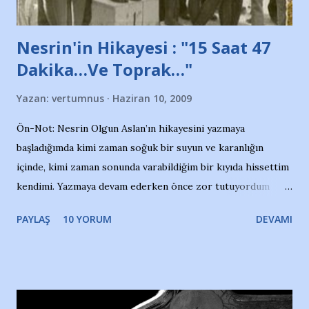
Nesrin'in Hikayesi : "15 Saat 47
Dakika…Ve Toprak…"
Yazan:
vertumnus
Haziran 10, 2009
Ön-Not: Nesrin Olgun Aslan’ın hikayesini yazmaya
başladığımda kimi zaman soğuk bir suyun ve karanlığın
içinde, kimi zaman sonunda varabildiğim bir kıyıda hissettim
kendimi. Yazmaya devam ederken önce zor tutuyordum
gözyaşlarımı, bir noktadan sonra akmaya başladı hepsi.
PAYLAŞ
10 YORUM
DEVAMI
Yazımı, ağlayarak bitirebildim ancak…Kendisinin web
sitesinden (http://www.nesrinolgun.com) ve dönemin
Hürriyet Londra Temsilcisi Faruk Zapçı’nın anılarından
yararlandım, teşekkürlerimi sunuyorum…Çok uzatmadan,
Nesrin’in Hikayesi’ne başlıyorum… 1964 Adana Yüzme