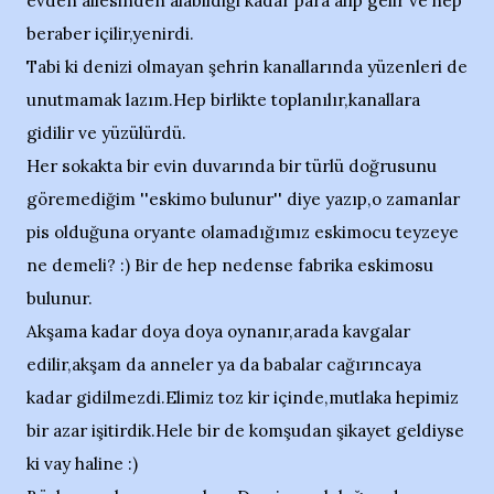
evden ailesinden alabildiği kadar para alıp gelir ve hep
beraber içilir,yenirdi.
Tabi ki denizi olmayan şehrin kanallarında yüzenleri de
unutmamak lazım.Hep birlikte toplanılır,kanallara
gidilir ve yüzülürdü.
Her sokakta bir evin duvarında bir türlü doğrusunu
göremediğim ''eskimo bulunur'' diye yazıp,o zamanlar
pis olduğuna oryante olamadığımız eskimocu teyzeye
ne demeli? :) Bir de hep nedense fabrika eskimosu
bulunur.
Akşama kadar doya doya oynanır,arada kavgalar
edilir,akşam da anneler ya da babalar cağırıncaya
kadar gidilmezdi.Elimiz toz kir içinde,mutlaka hepimiz
bir azar işitirdik.Hele bir de komşudan şikayet geldiyse
ki vay haline :)