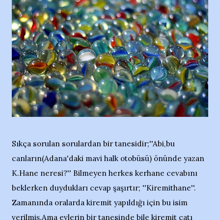
Sıkça sorulan sorulardan bir tanesidir;''Abi,bu
canların(Adana'daki mavi halk otobüsü) önünde yazan
K.Hane neresi?'' Bilmeyen herkes kerhane cevabını
beklerken duydukları cevap şaşırtır; ''Kiremithane''.
Zamanında oralarda kiremit yapıldığı için bu isim
verilmiş.Ama evlerin bir tanesinde bile kiremit çatı