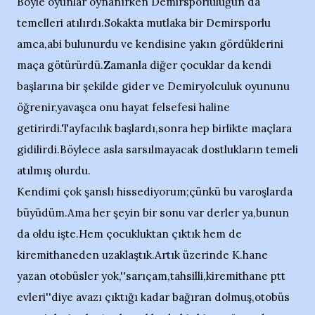
Böyle oyunlar oynanırken Demirsporluluğun da
temelleri atılırdı.Sokakta mutlaka bir Demirsporlu
amca,abi bulunurdu ve kendisine yakın gördüklerini
maça götürürdü.Zamanla diğer çocuklar da kendi
başlarına bir şekilde gider ve Demiryolculuk oyununu
öğrenir,yavaşca onu hayat felsefesi haline
getirirdi.Tayfacılık başlardı,sonra hep birlikte maçlara
gidilirdi.Böylece asla sarsılmayacak dostlukların temeli
atılmış olurdu.
Kendimi çok şanslı hissediyorum;çünkü bu varoşlarda
büyüdüm.Ama her şeyin bir sonu var derler ya,bunun
da oldu işte.Hem çocukluktan çıktık hem de
kiremithaneden uzaklaştık.Artık üzerinde K.hane
yazan otobüsler yok,''sarıçam,tahsilli,kiremithane ptt
evleri''diye avazı çıktığı kadar bağıran dolmuş,otobüs