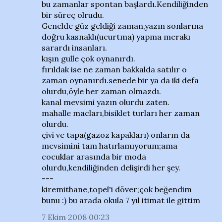
bu zamanlar spontan başlardı.Kendiliğinden
bir süreç olrudu.
Genelde güz geldiği zaman,yazın sonlarına
doğru kasnaklı(ucurtma) yapma merakı
sarardı insanları.
kışın gulle çok oynanırdı.
fırıldak ise ne zaman bakkalda satılır o
zaman oynanırdı.senede bir ya da iki defa
olurdu,öyle her zaman olmazdı.
kanal mevsimi yazın olurdu zaten.
mahalle macları,bisiklet turları her zaman
olurdu.
çivi ve tapa(gazoz kapakları) onların da
mevsimini tam hatırlamıyorum;ama
cocuklar arasında bir moda
olurdu,kendiliğinden delişirdi her şey.
---
kiremithane,topel'i döver;çok beğendim
bunu :) bu arada okula 7 yıl itimat ile gittim
7 Ekim 2008 00:23