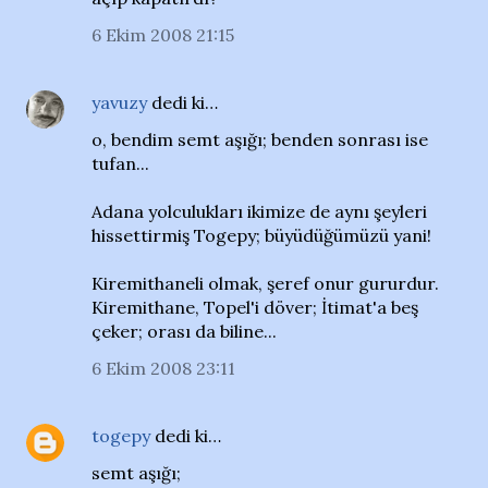
6 Ekim 2008 21:15
yavuzy
dedi ki…
o, bendim semt aşığı; benden sonrası ise
tufan...
Adana yolculukları ikimize de aynı şeyleri
hissettirmiş Togepy; büyüdüğümüzü yani!
Kiremithaneli olmak, şeref onur gururdur.
Kiremithane, Topel'i döver; İtimat'a beş
çeker; orası da biline...
6 Ekim 2008 23:11
togepy
dedi ki…
semt aşığı;