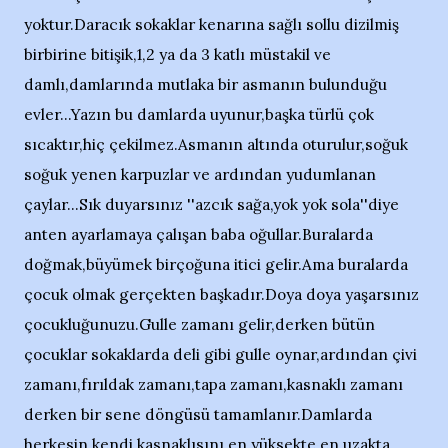
yoktur.Daracık sokaklar kenarına sağlı sollu dizilmiş
birbirine bitişik,1,2 ya da 3 katlı müstakil ve
damlı,damlarında mutlaka bir asmanın bulunduğu
evler...Yazın bu damlarda uyunur,başka türlü çok
sıcaktır,hiç çekilmez.Asmanın altında oturulur,soğuk
soğuk yenen karpuzlar ve ardından yudumlanan
çaylar...Sık duyarsınız ''azcık sağa,yok yok sola''diye
anten ayarlamaya çalışan baba oğullar.Buralarda
doğmak,büyümek birçoğuna itici gelir.Ama buralarda
çocuk olmak gerçekten başkadır.Doya doya yaşarsınız
çocukluğunuzu.Gulle zamanı gelir,derken bütün
çocuklar sokaklarda deli gibi gulle oynar,ardından çivi
zamanı,fırıldak zamanı,tapa zamanı,kasnaklı zamanı
derken bir sene döngüsü tamamlanır.Damlarda
herkesin kendi kasnaklısını en yüksekte,en uzakta