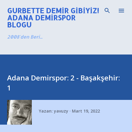
Ana içeriğe atla
GURBETTE DEMIR GIBIYIZ!
ADANA DEMIRSPOR
BLOGU
2008'den Beri...
Adana Demirspor: 2 - Başakşehir:
1
Yazan:
yavuzy
Mart 19, 2022