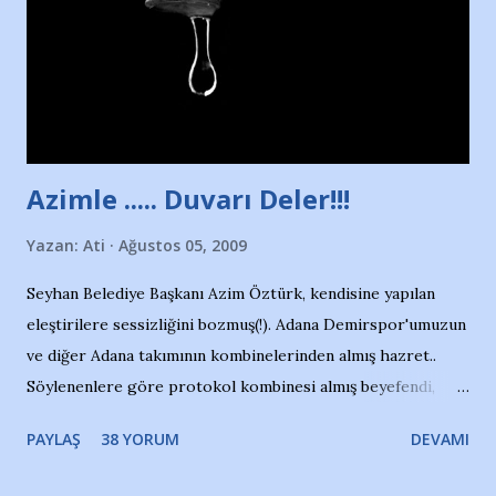
Sadece 4 kız çocuğu var. Nesrin, Adana Demirspor’un 4
kızından biri oluyor o gün…Giriyor havuza. 1973 – 1975
Adana Nesrin, 16 yaşında. Yüzüyor. 7 yaşında girdiği
havuzdan, kısa mesafede 100’e yakın madalya ve şilt
çıkartıyor. Kışları masa tenisi oynuyor, Türkiye 2.liği,
Türkiye 3.lüğü var. 17 yaşında mar...
Azimle ..... Duvarı Deler!!!
Yazan:
Ati
Ağustos 05, 2009
Seyhan Belediye Başkanı Azim Öztürk, kendisine yapılan
eleştirilere sessizliğini bozmuş(!). Adana Demirspor'umuzun
ve diğer Adana takımının kombinelerinden almış hazret..
Söylenenlere göre protokol kombinesi almış beyefendi,
100.000 TL kaynak olmuş takım başına. Bir de fotoğrafı var
PAYLAŞ
38 YORUM
DEVAMI
ki kombineyi Bekir Başkan'dan alırken; dillere destan..
Yardım gecesinde yayını kesen, gidip Kayseri'den kombine