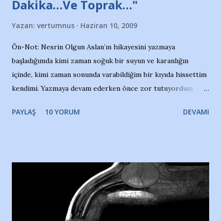
Dakika…Ve Toprak…"
Yazan:
vertumnus
Haziran 10, 2009
Ön-Not: Nesrin Olgun Aslan’ın hikayesini yazmaya
başladığımda kimi zaman soğuk bir suyun ve karanlığın
içinde, kimi zaman sonunda varabildiğim bir kıyıda hissettim
kendimi. Yazmaya devam ederken önce zor tutuyordum
gözyaşlarımı, bir noktadan sonra akmaya başladı hepsi.
PAYLAŞ
10 YORUM
DEVAMI
Yazımı, ağlayarak bitirebildim ancak…Kendisinin web
sitesinden (http://www.nesrinolgun.com) ve dönemin
Hürriyet Londra Temsilcisi Faruk Zapçı’nın anılarından
yararlandım, teşekkürlerimi sunuyorum…Çok uzatmadan,
Nesrin’in Hikayesi’ne başlıyorum… 1964 Adana Yüzme
havuzunun kenarında 7 yaşında kara kuru bir kız çocuğu
duruyor. Havuzun içinde Adana Demirspor Kulübü
yüzücüleri. Erkekler çoğunlukta. Küçük kız etrafına bakıyor.