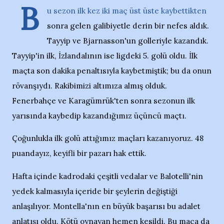
B
u sezon ilk kez iki maç üst üste kaybettikten
sonra gelen galibiyetle derin bir nefes aldık.
Tayyip ve Bjarnasson'un golleriyle kazandık.
Tayyip'in ilk, İzlandalının ise ligdeki 5. golü oldu. İlk
maçta son dakika penaltısıyla kaybetmiştik; bu da onun
rövanşıydı. Rakibimizi altımıza almış olduk.
Fenerbahçe ve Karagümrük'ten sonra sezonun ilk
yarısında kaybedip kazandığımız üçüncü maçtı.
Çoğunlukla ilk golü attığımız maçları kazanıyoruz. 48
puandayız, keyifli bir pazarı hak ettik.
Hafta içinde kadrodaki çeşitli vedalar ve Balotelli'nin
yedek kalmasıyla içeride bir şeylerin değiştiği
anlaşılıyor. Montella'nın en büyük başarısı bu adalet
anlatışı oldu. Kötü oynayan hemen kesildi. Bu maça da