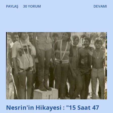
bir süre sonra, bir haber portalında rastladığım bir olayla
PAYLAŞ
30 YORUM
DEVAMI
irkildim.. "Bursasporlu taraftarlar, İstanbul takımlarının
Bursa'da açtığı mağaza ve futbol okullarına tepki gösterdi"
diye başlıyordu yazı , Atatürk stadı önünde yaklaşık 200
taraftarın toplanarak İstanbul takımlarının Futbol okullarını
ve ürünlerini Bursa şehrinde görmek istemediklerini bir
protesto eylemiyle açıkladıklarını bildiriyordu.. Bu grup
adına açıklama yapan şahsı muhterem(!) ''Açık ve net olarak
söylüyoruz. Bu son uyarımızdır. Bunun yanısıra, bu takımlara
ait tanıtıcı ilanların asılmasına izin veren Bursa Büyükşehir
Belediyesi ile mağazaların bulunduğu alışveriş merkezlerini
de kınıyoruz'' diye de eklemiş .. Blogumuzda okuduğum bu
yazının hemen ardından bu habe...
Nesrin'in Hikayesi : "15 Saat 47