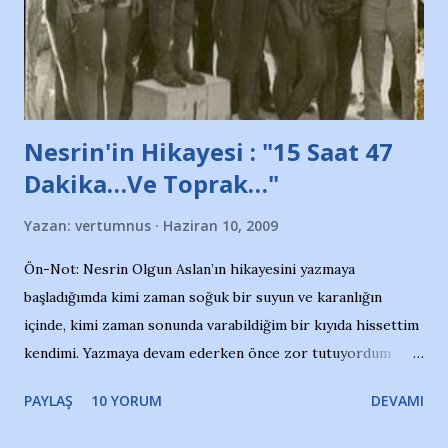
Belediyesi ile mağazaların bulunduğu alışveriş merkezlerini
de kınıyoruz'' diye de eklemiş .. Blogumuzda okuduğum bu
yazının hemen ardından bu habe...
Nesrin'in Hikayesi : "15 Saat 47
Dakika…Ve Toprak…"
Yazan:
vertumnus
Haziran 10, 2009
Ön-Not: Nesrin Olgun Aslan’ın hikayesini yazmaya
başladığımda kimi zaman soğuk bir suyun ve karanlığın
içinde, kimi zaman sonunda varabildiğim bir kıyıda hissettim
kendimi. Yazmaya devam ederken önce zor tutuyordum
gözyaşlarımı, bir noktadan sonra akmaya başladı hepsi.
PAYLAŞ
10 YORUM
DEVAMI
Yazımı, ağlayarak bitirebildim ancak…Kendisinin web
sitesinden (http://www.nesrinolgun.com) ve dönemin