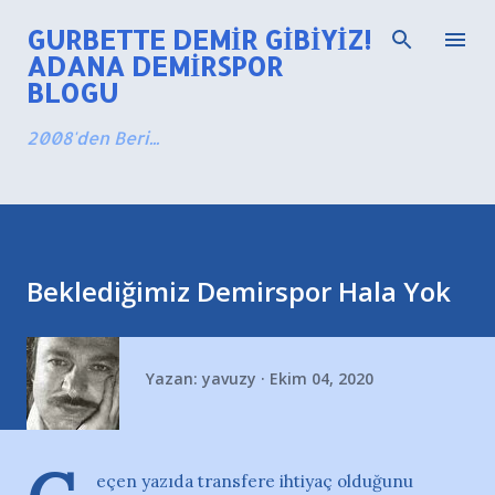
Ana içeriğe atla
GURBETTE DEMIR GIBIYIZ!
ADANA DEMIRSPOR
BLOGU
2008'den Beri...
Beklediğimiz Demirspor Hala Yok
Yazan:
yavuzy
Ekim 04, 2020
eçen yazıda transfere ihtiyaç olduğunu