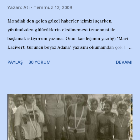
Yazan:
Ati
Temmuz 12, 2009
Mondiali den gelen güzel haberler içimizi açarken,
yüzümüzden gülücüklerin eksilmemesi temennisi ile
başlamak istiyorum yazıma.. Onur kardeşimin yazdığı "Mavi
Lacivert, turuncu beyaz Adana" yazısını okumamdan çok kısa
bir süre sonra, bir haber portalında rastladığım bir olayla
PAYLAŞ
30 YORUM
DEVAMI
irkildim.. "Bursasporlu taraftarlar, İstanbul takımlarının
Bursa'da açtığı mağaza ve futbol okullarına tepki gösterdi"
diye başlıyordu yazı , Atatürk stadı önünde yaklaşık 200
taraftarın toplanarak İstanbul takımlarının Futbol okullarını
ve ürünlerini Bursa şehrinde görmek istemediklerini bir
protesto eylemiyle açıkladıklarını bildiriyordu.. Bu grup
adına açıklama yapan şahsı muhterem(!) ''Açık ve net olarak
söylüyoruz. Bu son uyarımızdır. Bunun yanısıra, bu takımlara
ait tanıtıcı ilanların asılmasına izin veren Bursa Büyükşehir