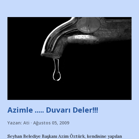
Hürriyet Londra Temsilcisi Faruk Zapçı’nın anılarından
yararlandım, teşekkürlerimi sunuyorum…Çok uzatmadan,
Nesrin’in Hikayesi’ne başlıyorum… 1964 Adana Yüzme
havuzunun kenarında 7 yaşında kara kuru bir kız çocuğu
duruyor. Havuzun içinde Adana Demirspor Kulübü
yüzücüleri. Erkekler çoğunlukta. Küçük kız etrafına bakıyor.
Sadece 4 kız çocuğu var. Nesrin, Adana Demirspor’un 4
kızından biri oluyor o gün…Giriyor havuza. 1973 – 1975
Adana Nesrin, 16 yaşında. Yüzüyor. 7 yaşında girdiği
havuzdan, kısa mesafede 100’e yakın madalya ve şilt
çıkartıyor. Kışları masa tenisi oynuyor, Türkiye 2.liği,
Türkiye 3.lüğü var. 17 yaşında mar...
Azimle ..... Duvarı Deler!!!
Yazan:
Ati
Ağustos 05, 2009
Seyhan Belediye Başkanı Azim Öztürk, kendisine yapılan