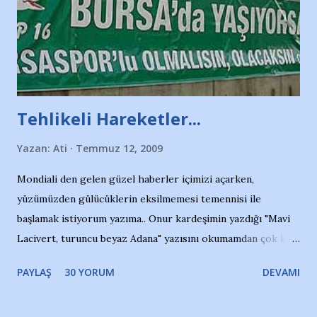
Tehlikeli Hareketler...
Yazan:
Ati
Temmuz 12, 2009
Mondiali den gelen güzel haberler içimizi açarken,
yüzümüzden gülücüklerin eksilmemesi temennisi ile
başlamak istiyorum yazıma.. Onur kardeşimin yazdığı "Mavi
Lacivert, turuncu beyaz Adana" yazısını okumamdan çok kısa
bir süre sonra, bir haber portalında rastladığım bir olayla
PAYLAŞ
30 YORUM
DEVAMI
irkildim.. "Bursasporlu taraftarlar, İstanbul takımlarının
Bursa'da açtığı mağaza ve futbol okullarına tepki gösterdi"