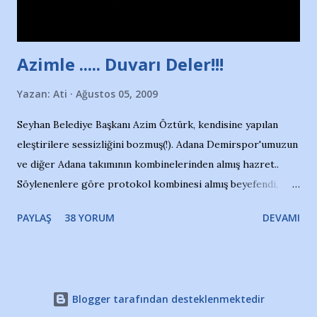
havuzdan, kısa mesafede 100’e yakın madalya ve şilt
çıkartıyor. Kışları masa tenisi oynuyor, Türkiye 2.liği,
Türkiye 3.lüğü var. 17 yaşında mar...
Azimle ..... Duvarı Deler!!!
Yazan:
Ati
Ağustos 05, 2009
Seyhan Belediye Başkanı Azim Öztürk, kendisine yapılan
eleştirilere sessizliğini bozmuş(!). Adana Demirspor'umuzun
ve diğer Adana takımının kombinelerinden almış hazret..
Söylenenlere göre protokol kombinesi almış beyefendi,
100.000 TL kaynak olmuş takım başına. Bir de fotoğrafı var
PAYLAŞ
38 YORUM
DEVAMI
ki kombineyi Bekir Başkan'dan alırken; dillere destan..
Yardım gecesinde yayını kesen, gidip Kayseri'den kombine
alıp, seçildiği memlekete zerre faydası dokunmayan bir
şahsın fotoğrafını burada paylaşmak içimden gelmedi.
Blogger tarafından desteklenmektedir
Takımıma maddi gelir oldu diye seviniyorum, fakat bu