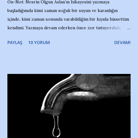
Ön-Not: Nesrin Olgun Aslan’ın hikayesini yazmaya
başladığımda kimi zaman soğuk bir suyun ve karanlığın
içinde, kimi zaman sonunda varabildiğim bir kıyıda hissettim
kendimi. Yazmaya devam ederken önce zor tutuyordum
gözyaşlarımı, bir noktadan sonra akmaya başladı hepsi.
PAYLAŞ
10 YORUM
DEVAMI
Yazımı, ağlayarak bitirebildim ancak…Kendisinin web
sitesinden (http://www.nesrinolgun.com) ve dönemin
Hürriyet Londra Temsilcisi Faruk Zapçı’nın anılarından
yararlandım, teşekkürlerimi sunuyorum…Çok uzatmadan,
Nesrin’in Hikayesi’ne başlıyorum… 1964 Adana Yüzme
havuzunun kenarında 7 yaşında kara kuru bir kız çocuğu
duruyor. Havuzun içinde Adana Demirspor Kulübü
yüzücüleri. Erkekler çoğunlukta. Küçük kız etrafına bakıyor.
Sadece 4 kız çocuğu var. Nesrin, Adana Demirspor’un 4
kızından biri oluyor o gün…Giriyor havuza. 1973 – 1975
Adana Nesrin, 16 yaşında. Yüzüyor. 7 yaşında girdiği