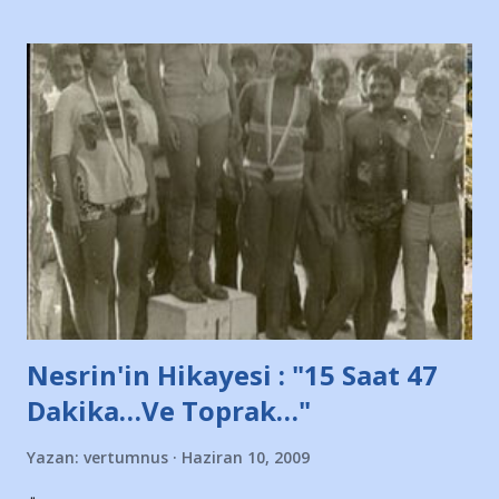
diye başlıyordu yazı , Atatürk stadı önünde yaklaşık 200
taraftarın toplanarak İstanbul takımlarının Futbol okullarını
ve ürünlerini Bursa şehrinde görmek istemediklerini bir
protesto eylemiyle açıkladıklarını bildiriyordu.. Bu grup
adına açıklama yapan şahsı muhterem(!) ''Açık ve net olarak
söylüyoruz. Bu son uyarımızdır. Bunun yanısıra, bu takımlara
ait tanıtıcı ilanların asılmasına izin veren Bursa Büyükşehir
Belediyesi ile mağazaların bulunduğu alışveriş merkezlerini
de kınıyoruz'' diye de eklemiş .. Blogumuzda okuduğum bu
yazının hemen ardından bu habe...
Nesrin'in Hikayesi : "15 Saat 47
Dakika…Ve Toprak…"
Yazan:
vertumnus
Haziran 10, 2009