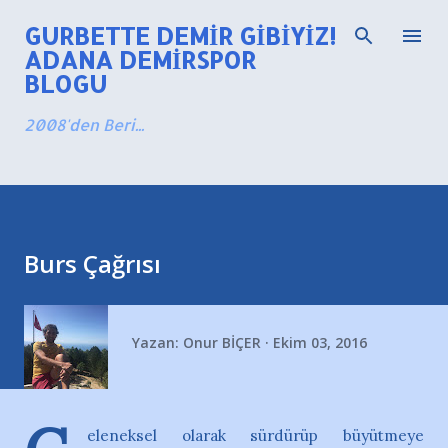
Ana içeriğe atla
GURBETTE DEMIR GIBIYIZ!
ADANA DEMIRSPOR
BLOGU
2008'den Beri...
Burs Çağrısı
Yazan:
Onur BİÇER
Ekim 03, 2016
eleneksel olarak sürdürüp büyütmeye