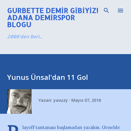
Ana içeriğe atla
GURBETTE DEMIR GIBIYIZ!
ADANA DEMIRSPOR
BLOGU
2008'den Beri...
Yunus Ünsal'dan 11 Gol
Yazan:
yavuzy
Mayıs 07, 2016
layoff tantanası başlamadan yazalım. Genelde