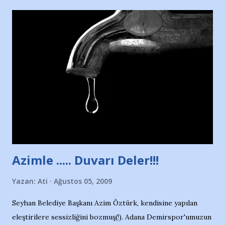
yararlandım, teşekkürlerimi sunuyorum…Çok uzatmadan,
Nesrin’in Hikayesi’ne başlıyorum… 1964 Adana Yüzme
havuzunun kenarında 7 yaşında kara kuru bir kız çocuğu
duruyor. Havuzun içinde Adana Demirspor Kulübü
yüzücüleri. Erkekler çoğunlukta. Küçük kız etrafına bakıyor.
Sadece 4 kız çocuğu var. Nesrin, Adana Demirspor’un 4
kızından biri oluyor o gün…Giriyor havuza. 1973 – 1975
Adana Nesrin, 16 yaşında. Yüzüyor. 7 yaşında girdiği
havuzdan, kısa mesafede 100’e yakın madalya ve şilt
çıkartıyor. Kışları masa tenisi oynuyor, Türkiye 2.liği,
Türkiye 3.lüğü var. 17 yaşında mar...
Azimle ..... Duvarı Deler!!!
Yazan:
Ati
Ağustos 05, 2009
Seyhan Belediye Başkanı Azim Öztürk, kendisine yapılan
eleştirilere sessizliğini bozmuş(!). Adana Demirspor'umuzun