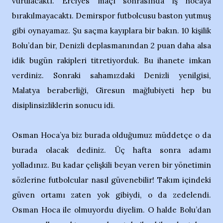
vurulacaktı. Erciyes maçı sonrasında iş hocaya
bırakılmayacaktı. Demirspor futbolcusu baston yutmuş
gibi oynayamaz. Şu saçma kayıplara bir bakın. 10 kişilik
Bolu’dan bir, Denizli deplasmanından 2 puan daha alsa
idik bugün rakipleri titretiyorduk. Bu ihanete imkan
verdiniz. Sonraki sahamızdaki Denizli yenilgisi,
Malatya beraberliği, Giresun mağlubiyeti hep bu
disiplinsizliklerin sonucu idi.
Osman Hoca’ya biz burada olduğumuz müddetçe o da
burada olacak dediniz. Üç hafta sonra adamı
yolladınız. Bu kadar çelişkili beyan veren bir yönetimin
sözlerine futbolcular nasıl güvenebilir! Takım içindeki
güven ortamı zaten yok gibiydi, o da zedelendi.
Osman Hoca ile olmuyordu diyelim. O halde Bolu’dan