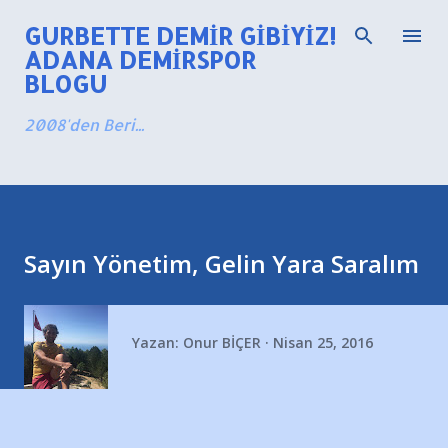
Ana içeriğe atla
GURBETTE DEMIR GIBIYIZ!
ADANA DEMIRSPOR
BLOGU
2008'den Beri...
Sayın Yönetim, Gelin Yara Saralım
Yazan:
Onur BİÇER
Nisan 25, 2016