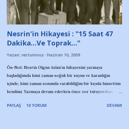
de kınıyoruz'' diye de eklemiş .. Blogumuzda okuduğum bu
yazının hemen ardından bu habe...
Nesrin'in Hikayesi : "15 Saat 47
Dakika…Ve Toprak…"
Yazan:
vertumnus
Haziran 10, 2009
Ön-Not: Nesrin Olgun Aslan’ın hikayesini yazmaya
başladığımda kimi zaman soğuk bir suyun ve karanlığın
içinde, kimi zaman sonunda varabildiğim bir kıyıda hissettim
kendimi. Yazmaya devam ederken önce zor tutuyordum
gözyaşlarımı, bir noktadan sonra akmaya başladı hepsi.
PAYLAŞ
10 YORUM
DEVAMI
Yazımı, ağlayarak bitirebildim ancak…Kendisinin web
sitesinden (http://www.nesrinolgun.com) ve dönemin
Hürriyet Londra Temsilcisi Faruk Zapçı’nın anılarından