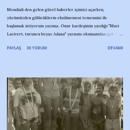
Mondiali den gelen güzel haberler içimizi açarken,
yüzümüzden gülücüklerin eksilmemesi temennisi ile
başlamak istiyorum yazıma.. Onur kardeşimin yazdığı "Mavi
Lacivert, turuncu beyaz Adana" yazısını okumamdan çok kısa
bir süre sonra, bir haber portalında rastladığım bir olayla
PAYLAŞ
30 YORUM
DEVAMI
irkildim.. "Bursasporlu taraftarlar, İstanbul takımlarının
Bursa'da açtığı mağaza ve futbol okullarına tepki gösterdi"
diye başlıyordu yazı , Atatürk stadı önünde yaklaşık 200
taraftarın toplanarak İstanbul takımlarının Futbol okullarını
ve ürünlerini Bursa şehrinde görmek istemediklerini bir
protesto eylemiyle açıkladıklarını bildiriyordu.. Bu grup
adına açıklama yapan şahsı muhterem(!) ''Açık ve net olarak
söylüyoruz. Bu son uyarımızdır. Bunun yanısıra, bu takımlara
ait tanıtıcı ilanların asılmasına izin veren Bursa Büyükşehir
Belediyesi ile mağazaların bulunduğu alışveriş merkezlerini