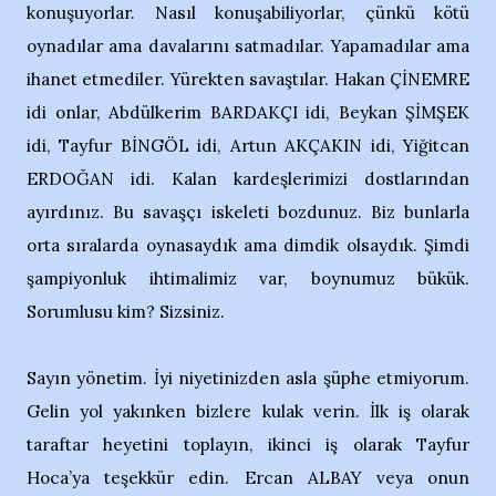
konuşuyorlar. Nasıl konuşabiliyorlar, çünkü kötü
oynadılar ama davalarını satmadılar. Yapamadılar ama
ihanet etmediler. Yürekten savaştılar. Hakan ÇİNEMRE
idi onlar, Abdülkerim BARDAKÇI idi, Beykan ŞİMŞEK
idi, Tayfur BİNGÖL idi, Artun AKÇAKIN idi, Yiğitcan
ERDOĞAN idi. Kalan kardeşlerimizi dostlarından
ayırdınız. Bu savaşçı iskeleti bozdunuz. Biz bunlarla
orta sıralarda oynasaydık ama dimdik olsaydık. Şimdi
şampiyonluk ihtimalimiz var, boynumuz bükük.
Sorumlusu kim? Sizsiniz.
Sayın yönetim. İyi niyetinizden asla şüphe etmiyorum.
Gelin yol yakınken bizlere kulak verin. İlk iş olarak
taraftar heyetini toplayın, ikinci iş olarak Tayfur
Hoca’ya teşekkür edin. Ercan ALBAY veya onun