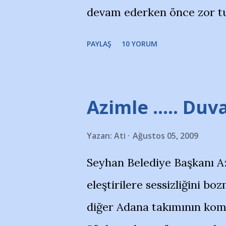
devam ederken önce zor tu
merkezlerini de kınıyoruz'
noktadan sonra akmaya baş
okuduğum bu yazının heme
PAYLAŞ
10 YORUM
bitirebildim ancak…Kendis
(http://www.nesrinolgun.
Temsilcisi Faruk Zapçı’nın
Azimle ..... Duva
teşekkürlerimi sunuyorum
Yazan:
Ati
Ağustos 05, 2009
Hikayesi’ne başlıyorum… 
Seyhan Belediye Başkanı A
kenarında 7 yaşında kara 
eleştirilere sessizliğini 
içinde Adana Demirspor Ku
diğer Adana takımının komb
çoğunlukta. Küçük kız etra