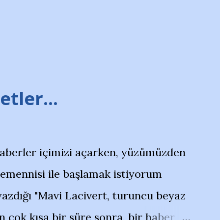
tler...
haberler içimizi açarken, yüzümüzden
temennisi ile başlamak istiyorum
azdığı "Mavi Lacivert, turuncu beyaz
çok kısa bir süre sonra, bir haber