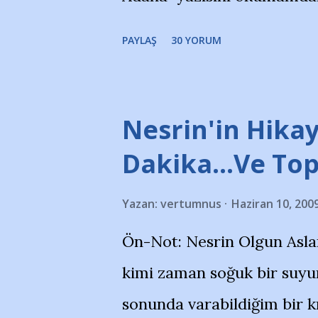
portalında rastladığım bir 
PAYLAŞ
30 YORUM
taraftarlar, İstanbul takım
futbol okullarına tepki gös
stadı önünde yaklaşık 200 
Nesrin'in Hikay
takımlarının Futbol okullar
Dakika…Ve To
görmek istemediklerini bir 
Yazan:
vertumnus
Haziran 10, 200
bildiriyordu.. Bu grup adı
Ön-Not: Nesrin Olgun Asla
''Açık ve net olarak söylü
kimi zaman soğuk bir suyun
yanısıra, bu takımlara ait t
sonunda varabildiğim bir k
Bursa Büyükşehir Belediyes