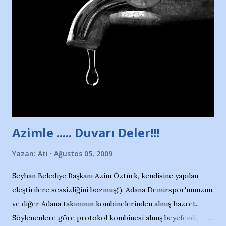
havuzunun kenarında 7 yaşında kara kuru bir kız çocuğu
duruyor. Havuzun içinde Adana Demirspor Kulübü
yüzücüleri. Erkekler çoğunlukta. Küçük kız etrafına bakıyor.
Sadece 4 kız çocuğu var. Nesrin, Adana Demirspor’un 4
kızından biri oluyor o gün…Giriyor havuza. 1973 – 1975
Adana Nesrin, 16 yaşında. Yüzüyor. 7 yaşında girdiği
havuzdan, kısa mesafede 100’e yakın madalya ve şilt
çıkartıyor. Kışları masa tenisi oynuyor, Türkiye 2.liği,
Türkiye 3.lüğü var. 17 yaşında mar...
Azimle ..... Duvarı Deler!!!
Yazan:
Ati
Ağustos 05, 2009
Seyhan Belediye Başkanı Azim Öztürk, kendisine yapılan
eleştirilere sessizliğini bozmuş(!). Adana Demirspor'umuzun
ve diğer Adana takımının kombinelerinden almış hazret..
Söylenenlere göre protokol kombinesi almış beyefendi,