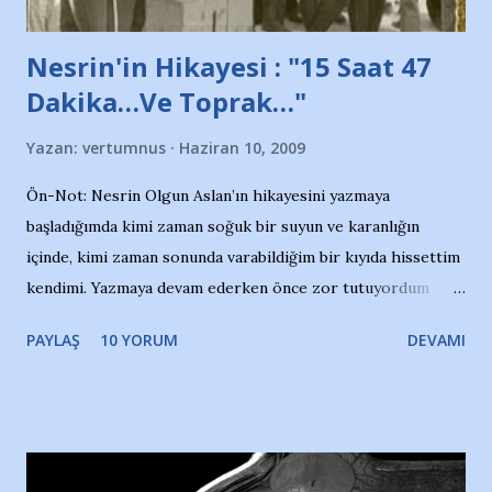
Nesrin'in Hikayesi : "15 Saat 47
Dakika…Ve Toprak…"
Yazan:
vertumnus
Haziran 10, 2009
Ön-Not: Nesrin Olgun Aslan’ın hikayesini yazmaya
başladığımda kimi zaman soğuk bir suyun ve karanlığın
içinde, kimi zaman sonunda varabildiğim bir kıyıda hissettim
kendimi. Yazmaya devam ederken önce zor tutuyordum
gözyaşlarımı, bir noktadan sonra akmaya başladı hepsi.
PAYLAŞ
10 YORUM
DEVAMI
Yazımı, ağlayarak bitirebildim ancak…Kendisinin web
sitesinden (http://www.nesrinolgun.com) ve dönemin
Hürriyet Londra Temsilcisi Faruk Zapçı’nın anılarından
yararlandım, teşekkürlerimi sunuyorum…Çok uzatmadan,
Nesrin’in Hikayesi’ne başlıyorum… 1964 Adana Yüzme