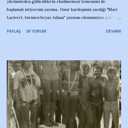
yüzümüzden gülücüklerin eksilmemesi temennisi ile
başlamak istiyorum yazıma.. Onur kardeşimin yazdığı "Mavi
Lacivert, turuncu beyaz Adana" yazısını okumamdan çok kısa
bir süre sonra, bir haber portalında rastladığım bir olayla
PAYLAŞ
30 YORUM
DEVAMI
irkildim.. "Bursasporlu taraftarlar, İstanbul takımlarının
Bursa'da açtığı mağaza ve futbol okullarına tepki gösterdi"
diye başlıyordu yazı , Atatürk stadı önünde yaklaşık 200
taraftarın toplanarak İstanbul takımlarının Futbol okullarını
ve ürünlerini Bursa şehrinde görmek istemediklerini bir
protesto eylemiyle açıkladıklarını bildiriyordu.. Bu grup
adına açıklama yapan şahsı muhterem(!) ''Açık ve net olarak
söylüyoruz. Bu son uyarımızdır. Bunun yanısıra, bu takımlara
ait tanıtıcı ilanların asılmasına izin veren Bursa Büyükşehir
Belediyesi ile mağazaların bulunduğu alışveriş merkezlerini
de kınıyoruz'' diye de eklemiş .. Blogumuzda okuduğum bu
yazının hemen ardından bu habe...