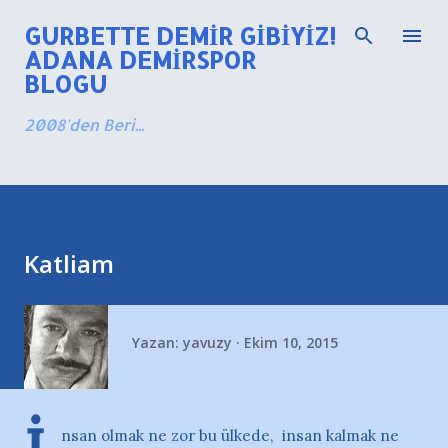
Ana içeriğe atla
GURBETTE DEMIR GIBIYIZ!
ADANA DEMIRSPOR
BLOGU
2008'den Beri...
Katliam
Yazan:
yavuzy
Ekim 10, 2015
nsan olmak ne zor bu ülkede, insan kalmak ne