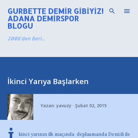
Ana içeriğe atla
GURBETTE DEMIR GIBIYIZ!
ADANA DEMIRSPOR
BLOGU
2008'den Beri...
İkinci Yarıya Başlarken
Yazan:
yavuzy
Şubat 02, 2015
kinci yarının ilk maçında deplasmanda Denizli ile