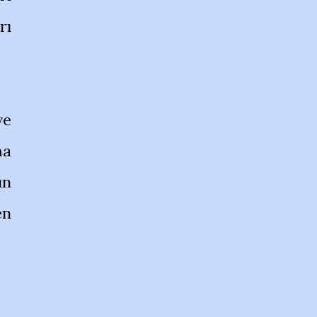
rı
ve
ma
ın
en