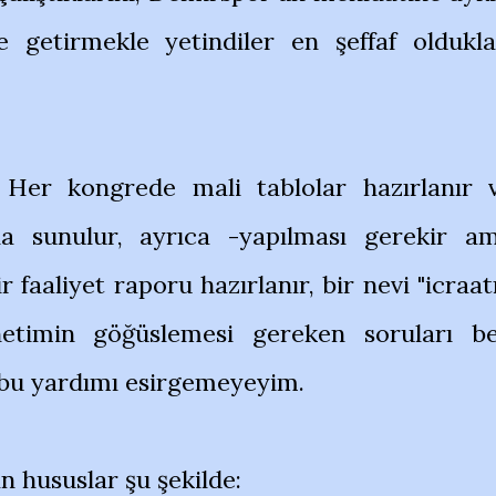
e getirmekle yetindiler en şeffaf oldukla
 Her kongrede mali tablolar hazırlanır 
na sunulur, ayrıca -yapılması gerekir a
 faaliyet raporu hazırlanır, bir nevi "icraat
netimin göğüslemesi gereken soruları b
bu yardımı esirgemeyeyim.
n hususlar şu şekilde: