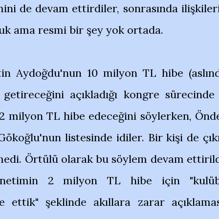
ni de devam ettirdiler, sonrasında ilişkiler
duk ama resmi bir şey yok ortada.
in Aydoğdu'nun 10 milyon TL hibe (aslın
) getireceğini açıkladığı kongre sürecinde
2 milyon TL hibe edeceğini söylerken, Önd
Gökoğlu'nun listesinde idiler. Bir kişi de çık
di. Örtülü olarak bu söylem devam ettirild
netimin 2 milyon TL hibe için "kulü
e ettik" şeklinde akıllara zarar açıklamas