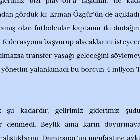
lerimiz bizi play-off'a taşıdılar, ne kad
adan gördük ki; Erman Özgür'ün de açıkladı
amış olan futbolcular kaptanın iki dudağın
e federasyona başvurup alacaklarını isteyec
ılmazsa transfer yasağı geleceğini söyleme
k yönetim yalanlamadı bu borcun 4 milyon 
.
 şu kadardır, gelirimiz giderimiz şudu
ar denmedi. Beylik ama karın doyurmay
e çalıştıklarını, Demirspor'un menfaatine aykı