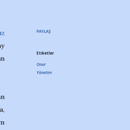
PAYLAŞ
ız
ay
Etiketler
ın
Onur
Yönetim
an
a,
im