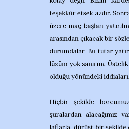
kolay değil. Bizim kardeş
teşekkür etsek azdır. Sonr
üzere maç başları yatırılm
arasından çıkacak bir sözl
durumdalar. Bu tutar yatır
lüzüm yok sanırım. Üsteli
olduğu yönündeki iddiaları
Hiçbir şekilde borcumuz
şuralardan alacağımız v
laflarla, dürüst bir şekild