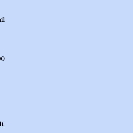
il
00
i.