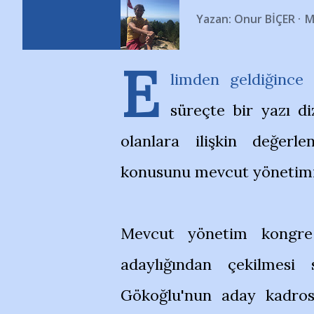
Yazan:
Onur BİÇER
M
E
limden geldiğince 
süreçte bir yazı d
olanlara ilişkin değerl
konusunu mevcut yönetimin
Mevcut yönetim kongre
adaylığından çekilmesi 
Gökoğlu'nun aday kadros