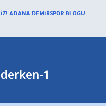
Ana içeriğe atla
YIZ! ADANA DEMIRSPOR BLOGU
iderken-1