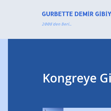
GURBETTE DEMIR GIBI
2008'den Beri...
Kongreye G