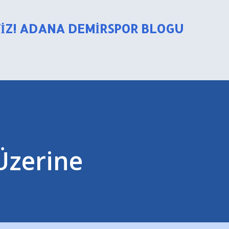
Ana içeriğe atla
YIZ! ADANA DEMIRSPOR BLOGU
 Üzerine