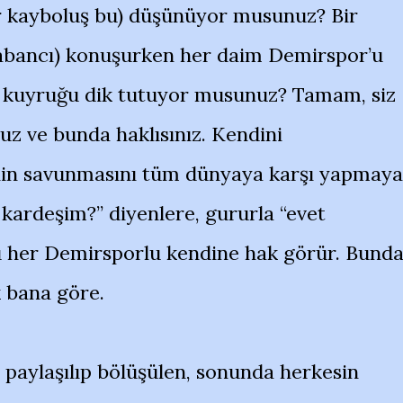
r kayboluş bu) düşünüyor musunuz? Bir
abancı) konuşurken her daim Demirspor’u
e kuyruğu dik tutuyor musunuz? Tamam, siz
z ve bunda haklısınız. Kendini
in savunmasını tüm dünyaya karşı yapmaya
n kardeşim?” diyenlere, gururla “evet
nu her Demirsporlu kendine hak görür. Bund
k bana göre.
paylaşılıp bölüşülen, sonunda herkesin