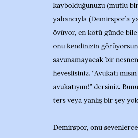
kaybolduğunuzu (mutlu bi
yabancıyla (Demirspor’a y
övüyor, en kötü günde bil
onu kendinizin görüyorsunu
savunamayacak bir nesnen
heveslisiniz. “Avukatı mısı
avukatıyım!” dersiniz. Bu
ters veya yanlış bir şey yo
Demirspor, onu sevenlerce 