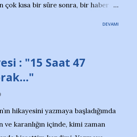
çok kısa bir süre sonra, bir haber
olayla irkildim.. "Bursasporlu
DEVAMI
larının Bursa'da açtığı mağaza ve
terdi" diye başlıyordu yazı , Atatürk
taraftarın toplanarak İstanbul
esi : "15 Saat 47
ını ve ürünlerini Bursa şehrinde
prak…"
protesto eylemiyle açıkladıklarını
9
na açıklama yapan şahsı muhterem(!)
n’ın hikayesini yazmaya başladığımda
yoruz. Bu son uyarımızdır. Bunun
 ve karanlığın içinde, kimi zaman
anıtıcı ilanların asılmasına izin veren