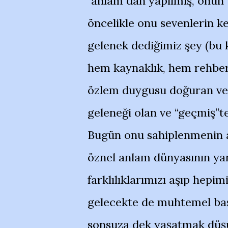
“anlam”dan yapılmış, onun 
öncelikle onu sevenlerin ke
gelenek dediğimiz şey (bu 
hem kaynaklık, hem rehberl
özlem duygusu doğuran ve 
geleneği olan ve “geçmiş”te
Bugün onu sahiplenmenin an
öznel anlam dünyasının ya
farklılıklarımızı aşıp hepim
gelecekte de muhtemel baş
sonsuza dek yaşatmak düşün