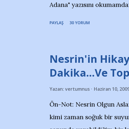
Adana" yazısını okumamdan 
portalında rastladığım bir 
PAYLAŞ
30 YORUM
taraftarlar, İstanbul takım
futbol okullarına tepki gös
stadı önünde yaklaşık 200 
Nesrin'in Hikay
takımlarının Futbol okullar
Dakika…Ve To
görmek istemediklerini bir 
Yazan:
vertumnus
Haziran 10, 200
bildiriyordu.. Bu grup adı
Ön-Not: Nesrin Olgun Asla
''Açık ve net olarak söylü
kimi zaman soğuk bir suyun
yanısıra, bu takımlara ait t