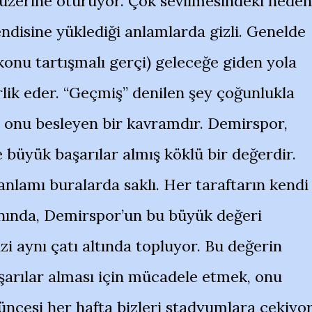
üzerine oturuyor. Çok sevilmesindeki neden
ndisine yüklediği anlamlarda gizli. Genelde
konu tartışmalı gerçi) geleceğe giden yola
ik eder. “Geçmiş” denilen şey çoğunlukla
onu besleyen bir kavramdır. Demirspor,
 büyük başarılar almış köklü bir değerdir.
lamı buralarda saklı. Her taraftarın kendi
nında, Demirspor’un bu büyük değeri
izi aynı çatı altında topluyor. Bu değerin
arılar alması için mücadele etmek, onu
cesi her hafta bizleri stadyumlara çekiyor