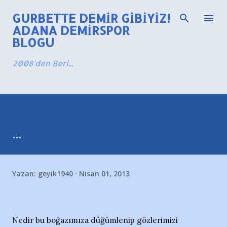
Ana içeriğe atla
GURBETTE DEMIR GIBIYIZ!
ADANA DEMIRSPOR
BLOGU
2008'den Beri...
...
Yazan:
geyik1940
Nisan 01, 2013
Nedir bu boğazımıza düğümlenip gözlerimizi