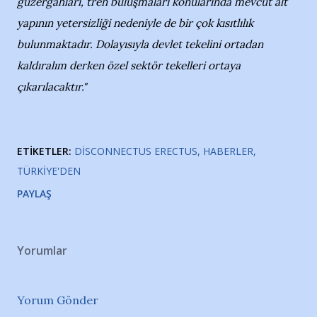
güzergahları, tren buluşmaları konularında mevcut alt
yapının yetersizliği nedeniyle de bir çok kısıtlılık
bulunmaktadır. Dolayısıyla devlet tekelini ortadan
kaldıralım derken özel sektör tekelleri ortaya
çıkarılacaktır."
ETIKETLER:
DISCONNECTUS ERECTUS
HABERLER
TÜRKIYE'DEN
PAYLAŞ
Yorumlar
Yorum Gönder