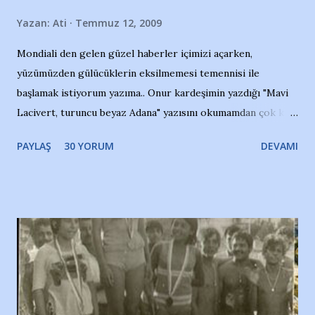
Yazan:
Ati
Temmuz 12, 2009
Mondiali den gelen güzel haberler içimizi açarken,
yüzümüzden gülücüklerin eksilmemesi temennisi ile
başlamak istiyorum yazıma.. Onur kardeşimin yazdığı "Mavi
Lacivert, turuncu beyaz Adana" yazısını okumamdan çok kısa
bir süre sonra, bir haber portalında rastladığım bir olayla
PAYLAŞ
30 YORUM
DEVAMI
irkildim.. "Bursasporlu taraftarlar, İstanbul takımlarının
Bursa'da açtığı mağaza ve futbol okullarına tepki gösterdi"
diye başlıyordu yazı , Atatürk stadı önünde yaklaşık 200
taraftarın toplanarak İstanbul takımlarının Futbol okullarını
ve ürünlerini Bursa şehrinde görmek istemediklerini bir
protesto eylemiyle açıkladıklarını bildiriyordu.. Bu grup
adına açıklama yapan şahsı muhterem(!) ''Açık ve net olarak
söylüyoruz. Bu son uyarımızdır. Bunun yanısıra, bu takımlara
ait tanıtıcı ilanların asılmasına izin veren Bursa Büyükşehir