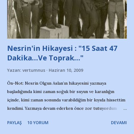
Belediyesi ile mağazaların bulunduğu alışveriş merkezlerini
de kınıyoruz'' diye de eklemiş .. Blogumuzda okuduğum bu
yazının hemen ardından bu habe...
Nesrin'in Hikayesi : "15 Saat 47
Dakika…Ve Toprak…"
Yazan:
vertumnus
Haziran 10, 2009
Ön-Not: Nesrin Olgun Aslan’ın hikayesini yazmaya
başladığımda kimi zaman soğuk bir suyun ve karanlığın
içinde, kimi zaman sonunda varabildiğim bir kıyıda hissettim
kendimi. Yazmaya devam ederken önce zor tutuyordum
gözyaşlarımı, bir noktadan sonra akmaya başladı hepsi.
PAYLAŞ
10 YORUM
DEVAMI
Yazımı, ağlayarak bitirebildim ancak…Kendisinin web
sitesinden (http://www.nesrinolgun.com) ve dönemin