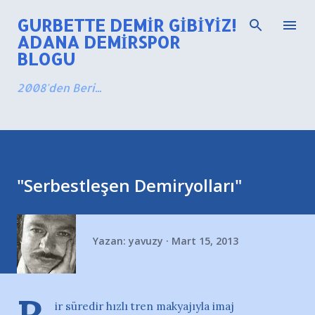
Ana içeriğe atla
GURBETTE DEMIR GIBIYIZ!
ADANA DEMIRSPOR
BLOGU
2008'den Beri...
"Serbestleşen Demiryolları"
Yazan:
yavuzy
Mart 15, 2013
ir süredir hızlı tren makyajıyla imaj