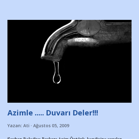
Hürriyet Londra Temsilcisi Faruk Zapçı’nın anılarından
yararlandım, teşekkürlerimi sunuyorum…Çok uzatmadan,
Nesrin’in Hikayesi’ne başlıyorum… 1964 Adana Yüzme
havuzunun kenarında 7 yaşında kara kuru bir kız çocuğu
duruyor. Havuzun içinde Adana Demirspor Kulübü
yüzücüleri. Erkekler çoğunlukta. Küçük kız etrafına bakıyor.
Sadece 4 kız çocuğu var. Nesrin, Adana Demirspor’un 4
kızından biri oluyor o gün…Giriyor havuza. 1973 – 1975
Adana Nesrin, 16 yaşında. Yüzüyor. 7 yaşında girdiği
havuzdan, kısa mesafede 100’e yakın madalya ve şilt
çıkartıyor. Kışları masa tenisi oynuyor, Türkiye 2.liği,
Türkiye 3.lüğü var. 17 yaşında mar...
Azimle ..... Duvarı Deler!!!
Yazan:
Ati
Ağustos 05, 2009
Seyhan Belediye Başkanı Azim Öztürk, kendisine yapılan