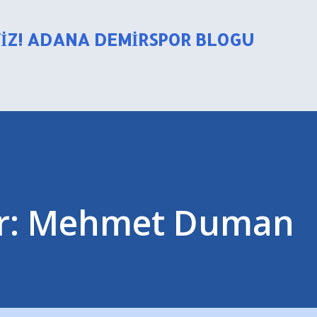
Ana içeriğe atla
YIZ! ADANA DEMIRSPOR BLOGU
ar: Mehmet Duman