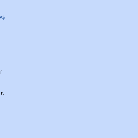
AŞ
f
r,