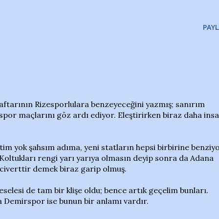
PAYL
ftarının Rizesporlulara benzeyeceğini yazmış; sanırım
or maçlarını göz ardı ediyor. Eleştirirken biraz daha insa
tim yok şahsım adıma, yeni statların hepsi birbirine benziyo
k. Koltukları rengi yarı yarıya olmasın deyip sonra da Adana
iverttir demek biraz garip olmuş.
selesi de tam bir klişe oldu; bence artık geçelim bunları.
 Demirspor ise bunun bir anlamı vardır.