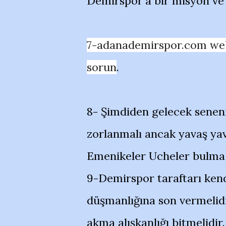
Demirspor'a bir misyon ve v
7-adanademirspor.com web 
sorun
.
8- Şimdiden gelecek seneni
zorlanmalı ancak yavaş yava
Emenikeler Ucheler bulma
9-Demirspor taraftarı kend
düşmanlığına son vermelid
akma alışkanlığı bitmelidir