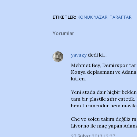
ETIKETLER:
KONUK YAZAR
TARAFTAR
Yorumlar
yavuzy
dedi ki…
Mehmet Bey, Demirspor tara
Konya deplasmanı ve Adanasp
lütfen.
Yeni stada dair hiçbir beklen
tam bir plastik; sıfır esteti
hem turuncudur hem mavilac
Che ve solcu takım değiliz me
Livorno ile maç yapan Adana
27 Şubat 2013 12:37