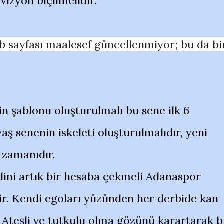
izyon biçilmelidir.
sayfası maalesef güncellenmiyor; bu da bi
n şablonu oluşturulmalı bu sene ilk 6
ş senenin iskeleti oluşturulmalıdır, yeni
 zamanıdır.
ini artık bir hesaba çekmeli Adanaspor
ir. Kendi egoları yüzünden her derbide kan
. Ateşli ve tutkulu olma gözünü karartarak b