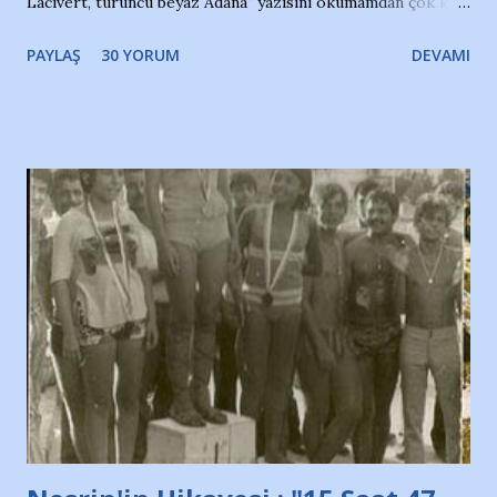
Lacivert, turuncu beyaz Adana" yazısını okumamdan çok kısa
bir süre sonra, bir haber portalında rastladığım bir olayla
PAYLAŞ
30 YORUM
DEVAMI
irkildim.. "Bursasporlu taraftarlar, İstanbul takımlarının
Bursa'da açtığı mağaza ve futbol okullarına tepki gösterdi"
diye başlıyordu yazı , Atatürk stadı önünde yaklaşık 200
taraftarın toplanarak İstanbul takımlarının Futbol okullarını
ve ürünlerini Bursa şehrinde görmek istemediklerini bir
protesto eylemiyle açıkladıklarını bildiriyordu.. Bu grup
adına açıklama yapan şahsı muhterem(!) ''Açık ve net olarak
söylüyoruz. Bu son uyarımızdır. Bunun yanısıra, bu takımlara
ait tanıtıcı ilanların asılmasına izin veren Bursa Büyükşehir
Belediyesi ile mağazaların bulunduğu alışveriş merkezlerini
de kınıyoruz'' diye de eklemiş .. Blogumuzda okuduğum bu
yazının hemen ardından bu habe...