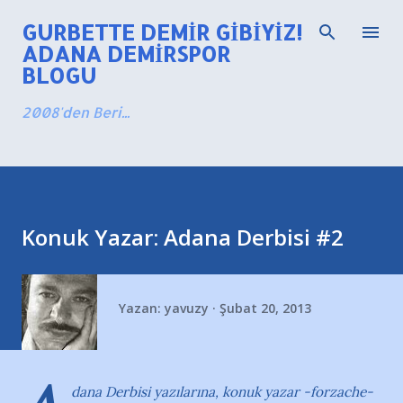
Ana içeriğe atla
GURBETTE DEMIR GIBIYIZ!
ADANA DEMIRSPOR
BLOGU
2008'den Beri...
Konuk Yazar: Adana Derbisi #2
Yazan:
yavuzy
Şubat 20, 2013
dana Derbisi yazılarına, konuk yazar -forzache-