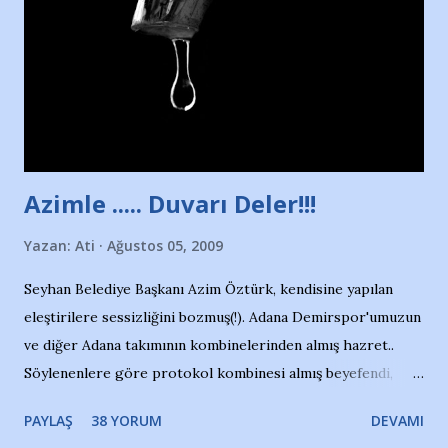
yüzücüleri. Erkekler çoğunlukta. Küçük kız etrafına bakıyor.
Sadece 4 kız çocuğu var. Nesrin, Adana Demirspor’un 4
kızından biri oluyor o gün…Giriyor havuza. 1973 – 1975
Adana Nesrin, 16 yaşında. Yüzüyor. 7 yaşında girdiği
havuzdan, kısa mesafede 100’e yakın madalya ve şilt
çıkartıyor. Kışları masa tenisi oynuyor, Türkiye 2.liği,
Türkiye 3.lüğü var. 17 yaşında mar...
Azimle ..... Duvarı Deler!!!
Yazan:
Ati
Ağustos 05, 2009
Seyhan Belediye Başkanı Azim Öztürk, kendisine yapılan
eleştirilere sessizliğini bozmuş(!). Adana Demirspor'umuzun
ve diğer Adana takımının kombinelerinden almış hazret..
Söylenenlere göre protokol kombinesi almış beyefendi,
100.000 TL kaynak olmuş takım başına. Bir de fotoğrafı var
PAYLAŞ
38 YORUM
DEVAMI
ki kombineyi Bekir Başkan'dan alırken; dillere destan..