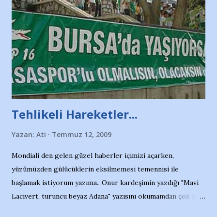
Tehlikeli Hareketler...
Yazan:
Ati
Temmuz 12, 2009
Mondiali den gelen güzel haberler içimizi açarken,
yüzümüzden gülücüklerin eksilmemesi temennisi ile
başlamak istiyorum yazıma.. Onur kardeşimin yazdığı "Mavi
Lacivert, turuncu beyaz Adana" yazısını okumamdan çok kısa
bir süre sonra, bir haber portalında rastladığım bir olayla