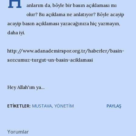
H
anlarım da, böyle bir basın açıklaması mı
olur? Bu açıklama ne anlatıyor? Böyle acayip
acayip basın açıklaması yazacağınıza hiç yazmayın,
daha iyi.
http://www.adanademirspor.org.tr/haberler/basin-
sozcumuz-turgut-un-basin-aciklamasi
Hey Allah'ım ya...
ETIKETLER:
MUSTAVA
YÖNETIM
PAYLAŞ
Yorumlar