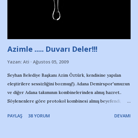
kızından biri oluyor o gün…Giriyor havuza. 1973 – 1975
Adana Nesrin, 16 yaşında. Yüzüyor. 7 yaşında girdiği
havuzdan, kısa mesafede 100’e yakın madalya ve şilt
çıkartıyor. Kışları masa tenisi oynuyor, Türkiye 2.liği,
Türkiye 3.lüğü var. 17 yaşında mar...
Azimle ..... Duvarı Deler!!!
Yazan:
Ati
Ağustos 05, 2009
Seyhan Belediye Başkanı Azim Öztürk, kendisine yapılan
eleştirilere sessizliğini bozmuş(!). Adana Demirspor'umuzun
ve diğer Adana takımının kombinelerinden almış hazret..
Söylenenlere göre protokol kombinesi almış beyefendi,
100.000 TL kaynak olmuş takım başına. Bir de fotoğrafı var
PAYLAŞ
38 YORUM
DEVAMI
ki kombineyi Bekir Başkan'dan alırken; dillere destan..
Yardım gecesinde yayını kesen, gidip Kayseri'den kombine
alıp, seçildiği memlekete zerre faydası dokunmayan bir