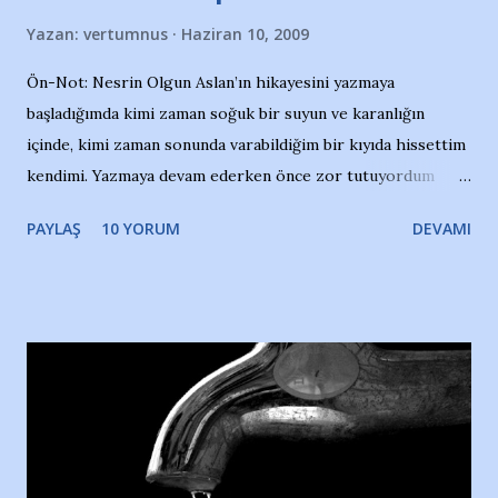
Yazan:
vertumnus
Haziran 10, 2009
Ön-Not: Nesrin Olgun Aslan’ın hikayesini yazmaya
başladığımda kimi zaman soğuk bir suyun ve karanlığın
içinde, kimi zaman sonunda varabildiğim bir kıyıda hissettim
kendimi. Yazmaya devam ederken önce zor tutuyordum
gözyaşlarımı, bir noktadan sonra akmaya başladı hepsi.
PAYLAŞ
10 YORUM
DEVAMI
Yazımı, ağlayarak bitirebildim ancak…Kendisinin web
sitesinden (http://www.nesrinolgun.com) ve dönemin
Hürriyet Londra Temsilcisi Faruk Zapçı’nın anılarından
yararlandım, teşekkürlerimi sunuyorum…Çok uzatmadan,
Nesrin’in Hikayesi’ne başlıyorum… 1964 Adana Yüzme
havuzunun kenarında 7 yaşında kara kuru bir kız çocuğu
duruyor. Havuzun içinde Adana Demirspor Kulübü
yüzücüleri. Erkekler çoğunlukta. Küçük kız etrafına bakıyor.
Sadece 4 kız çocuğu var. Nesrin, Adana Demirspor’un 4