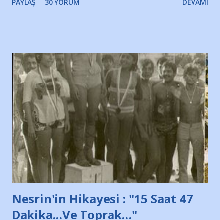
PAYLAŞ
30 YORUM
DEVAMI
irkildim.. "Bursasporlu taraftarlar, İstanbul takımlarının
Bursa'da açtığı mağaza ve futbol okullarına tepki gösterdi"
diye başlıyordu yazı , Atatürk stadı önünde yaklaşık 200
taraftarın toplanarak İstanbul takımlarının Futbol okullarını
ve ürünlerini Bursa şehrinde görmek istemediklerini bir
protesto eylemiyle açıkladıklarını bildiriyordu.. Bu grup
adına açıklama yapan şahsı muhterem(!) ''Açık ve net olarak
söylüyoruz. Bu son uyarımızdır. Bunun yanısıra, bu takımlara
ait tanıtıcı ilanların asılmasına izin veren Bursa Büyükşehir
Belediyesi ile mağazaların bulunduğu alışveriş merkezlerini
de kınıyoruz'' diye de eklemiş .. Blogumuzda okuduğum bu
yazının hemen ardından bu habe...
Nesrin'in Hikayesi : "15 Saat 47
Dakika…Ve Toprak…"