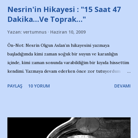
Nesrin'in Hikayesi : "15 Saat 47
Dakika…Ve Toprak…"
Yazan:
vertumnus
Haziran 10, 2009
Ön-Not: Nesrin Olgun Aslan’ın hikayesini yazmaya
başladığımda kimi zaman soğuk bir suyun ve karanlığın
içinde, kimi zaman sonunda varabildiğim bir kıyıda hissettim
kendimi. Yazmaya devam ederken önce zor tutuyordum
gözyaşlarımı, bir noktadan sonra akmaya başladı hepsi.
PAYLAŞ
10 YORUM
DEVAMI
Yazımı, ağlayarak bitirebildim ancak…Kendisinin web
sitesinden (http://www.nesrinolgun.com) ve dönemin
Hürriyet Londra Temsilcisi Faruk Zapçı’nın anılarından
yararlandım, teşekkürlerimi sunuyorum…Çok uzatmadan,
Nesrin’in Hikayesi’ne başlıyorum… 1964 Adana Yüzme
havuzunun kenarında 7 yaşında kara kuru bir kız çocuğu