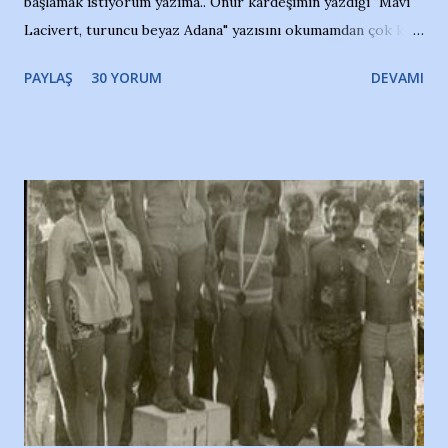
başlamak istiyorum yazıma.. Onur kardeşimin yazdığı "Mavi
Lacivert, turuncu beyaz Adana" yazısını okumamdan çok kısa
bir süre sonra, bir haber portalında rastladığım bir olayla
PAYLAŞ
30 YORUM
DEVAMI
irkildim.. "Bursasporlu taraftarlar, İstanbul takımlarının
Bursa'da açtığı mağaza ve futbol okullarına tepki gösterdi"
diye başlıyordu yazı , Atatürk stadı önünde yaklaşık 200
taraftarın toplanarak İstanbul takımlarının Futbol okullarını
ve ürünlerini Bursa şehrinde görmek istemediklerini bir
protesto eylemiyle açıkladıklarını bildiriyordu.. Bu grup
adına açıklama yapan şahsı muhterem(!) ''Açık ve net olarak
söylüyoruz. Bu son uyarımızdır. Bunun yanısıra, bu takımlara
ait tanıtıcı ilanların asılmasına izin veren Bursa Büyükşehir
Belediyesi ile mağazaların bulunduğu alışveriş merkezlerini
de kınıyoruz'' diye de eklemiş .. Blogumuzda okuduğum bu
yazının hemen ardından bu habe...