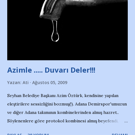
duruyor. Havuzun içinde Adana Demirspor Kulübü
yüzücüleri. Erkekler çoğunlukta. Küçük kız etrafına bakıyor.
Sadece 4 kız çocuğu var. Nesrin, Adana Demirspor’un 4
kızından biri oluyor o gün…Giriyor havuza. 1973 – 1975
Adana Nesrin, 16 yaşında. Yüzüyor. 7 yaşında girdiği
havuzdan, kısa mesafede 100’e yakın madalya ve şilt
çıkartıyor. Kışları masa tenisi oynuyor, Türkiye 2.liği,
Türkiye 3.lüğü var. 17 yaşında mar...
Azimle ..... Duvarı Deler!!!
Yazan:
Ati
Ağustos 05, 2009
Seyhan Belediye Başkanı Azim Öztürk, kendisine yapılan
eleştirilere sessizliğini bozmuş(!). Adana Demirspor'umuzun
ve diğer Adana takımının kombinelerinden almış hazret..
Söylenenlere göre protokol kombinesi almış beyefendi,
100.000 TL kaynak olmuş takım başına. Bir de fotoğrafı var