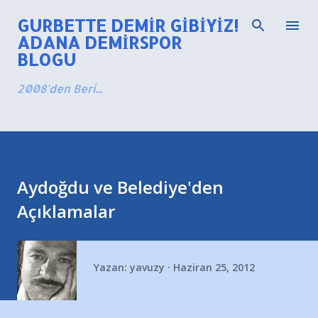
Ana içeriğe atla
GURBETTE DEMIR GIBIYIZ!
ADANA DEMIRSPOR
BLOGU
2008'den Beri...
Aydoğdu ve Belediye'den
Açıklamalar
Yazan:
yavuzy
Haziran 25, 2012