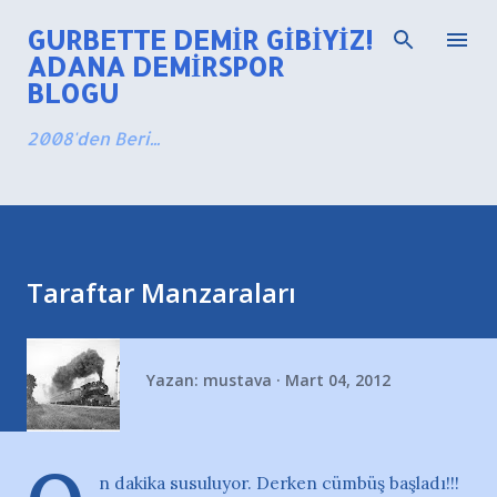
Ana içeriğe atla
GURBETTE DEMIR GIBIYIZ!
ADANA DEMIRSPOR
BLOGU
2008'den Beri...
Taraftar Manzaraları
Yazan:
mustava
Mart 04, 2012
n dakika susuluyor. Derken cümbüş başladı!!!