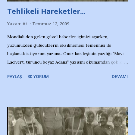
Tehlikeli Hareketler...
Yazan:
Ati
Temmuz 12, 2009
Mondiali den gelen güzel haberler içimizi açarken,
yüzümüzden gülücüklerin eksilmemesi temennisi ile
başlamak istiyorum yazıma.. Onur kardeşimin yazdığı "Mavi
Lacivert, turuncu beyaz Adana" yazısını okumamdan çok kısa
bir süre sonra, bir haber portalında rastladığım bir olayla
PAYLAŞ
30 YORUM
DEVAMI
irkildim.. "Bursasporlu taraftarlar, İstanbul takımlarının
Bursa'da açtığı mağaza ve futbol okullarına tepki gösterdi"
diye başlıyordu yazı , Atatürk stadı önünde yaklaşık 200
taraftarın toplanarak İstanbul takımlarının Futbol okullarını
ve ürünlerini Bursa şehrinde görmek istemediklerini bir
protesto eylemiyle açıkladıklarını bildiriyordu.. Bu grup
adına açıklama yapan şahsı muhterem(!) ''Açık ve net olarak