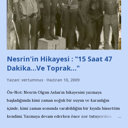
söylüyoruz. Bu son uyarımızdır. Bunun yanısıra, bu takımlara
ait tanıtıcı ilanların asılmasına izin veren Bursa Büyükşehir
Belediyesi ile mağazaların bulunduğu alışveriş merkezlerini
de kınıyoruz'' diye de eklemiş .. Blogumuzda okuduğum bu
yazının hemen ardından bu habe...
Nesrin'in Hikayesi : "15 Saat 47
Dakika…Ve Toprak…"
Yazan:
vertumnus
Haziran 10, 2009
Ön-Not: Nesrin Olgun Aslan’ın hikayesini yazmaya
başladığımda kimi zaman soğuk bir suyun ve karanlığın
içinde, kimi zaman sonunda varabildiğim bir kıyıda hissettim
kendimi. Yazmaya devam ederken önce zor tutuyordum
gözyaşlarımı, bir noktadan sonra akmaya başladı hepsi.