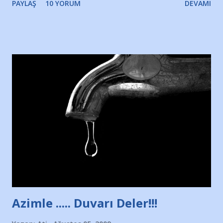
PAYLAŞ
10 YORUM
DEVAMI
Yazımı, ağlayarak bitirebildim ancak…Kendisinin web
sitesinden (http://www.nesrinolgun.com) ve dönemin
Hürriyet Londra Temsilcisi Faruk Zapçı’nın anılarından
yararlandım, teşekkürlerimi sunuyorum…Çok uzatmadan,
Nesrin’in Hikayesi’ne başlıyorum… 1964 Adana Yüzme
havuzunun kenarında 7 yaşında kara kuru bir kız çocuğu
duruyor. Havuzun içinde Adana Demirspor Kulübü
yüzücüleri. Erkekler çoğunlukta. Küçük kız etrafına bakıyor.
Sadece 4 kız çocuğu var. Nesrin, Adana Demirspor’un 4
kızından biri oluyor o gün…Giriyor havuza. 1973 – 1975
Adana Nesrin, 16 yaşında. Yüzüyor. 7 yaşında girdiği
havuzdan, kısa mesafede 100’e yakın madalya ve şilt
çıkartıyor. Kışları masa tenisi oynuyor, Türkiye 2.liği,
Türkiye 3.lüğü var. 17 yaşında mar...
Azimle ..... Duvarı Deler!!!