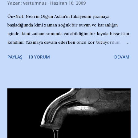
Yazan:
vertumnus
Haziran 10, 2009
Ön-Not: Nesrin Olgun Aslan’ın hikayesini yazmaya
başladığımda kimi zaman soğuk bir suyun ve karanlığın
içinde, kimi zaman sonunda varabildiğim bir kıyıda hissettim
kendimi. Yazmaya devam ederken önce zor tutuyordum
gözyaşlarımı, bir noktadan sonra akmaya başladı hepsi.
PAYLAŞ
10 YORUM
DEVAMI
Yazımı, ağlayarak bitirebildim ancak…Kendisinin web
sitesinden (http://www.nesrinolgun.com) ve dönemin
Hürriyet Londra Temsilcisi Faruk Zapçı’nın anılarından
yararlandım, teşekkürlerimi sunuyorum…Çok uzatmadan,
Nesrin’in Hikayesi’ne başlıyorum… 1964 Adana Yüzme
havuzunun kenarında 7 yaşında kara kuru bir kız çocuğu
duruyor. Havuzun içinde Adana Demirspor Kulübü
yüzücüleri. Erkekler çoğunlukta. Küçük kız etrafına bakıyor.
Sadece 4 kız çocuğu var. Nesrin, Adana Demirspor’un 4
kızından biri oluyor o gün…Giriyor havuza. 1973 – 1975