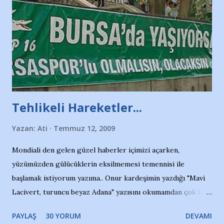
Tehlikeli Hareketler...
Yazan:
Ati
Temmuz 12, 2009
Mondiali den gelen güzel haberler içimizi açarken,
yüzümüzden gülücüklerin eksilmemesi temennisi ile
başlamak istiyorum yazıma.. Onur kardeşimin yazdığı "Mavi
Lacivert, turuncu beyaz Adana" yazısını okumamdan çok kısa
bir süre sonra, bir haber portalında rastladığım bir olayla
PAYLAŞ
30 YORUM
DEVAMI
irkildim.. "Bursasporlu taraftarlar, İstanbul takımlarının