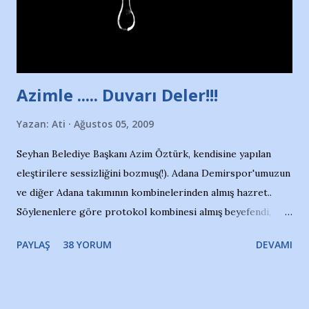
Adana Nesrin, 16 yaşında. Yüzüyor. 7 yaşında girdiği
havuzdan, kısa mesafede 100’e yakın madalya ve şilt
çıkartıyor. Kışları masa tenisi oynuyor, Türkiye 2.liği,
Türkiye 3.lüğü var. 17 yaşında mar...
Azimle ..... Duvarı Deler!!!
Yazan:
Ati
Ağustos 05, 2009
Seyhan Belediye Başkanı Azim Öztürk, kendisine yapılan
eleştirilere sessizliğini bozmuş(!). Adana Demirspor'umuzun
ve diğer Adana takımının kombinelerinden almış hazret..
Söylenenlere göre protokol kombinesi almış beyefendi,
100.000 TL kaynak olmuş takım başına. Bir de fotoğrafı var
PAYLAŞ
38 YORUM
DEVAMI
ki kombineyi Bekir Başkan'dan alırken; dillere destan..
Yardım gecesinde yayını kesen, gidip Kayseri'den kombine
alıp, seçildiği memlekete zerre faydası dokunmayan bir
şahsın fotoğrafını burada paylaşmak içimden gelmedi.