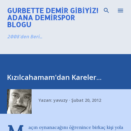
Ana içeriğe atla
GURBETTE DEMIR GIBIYIZ!
ADANA DEMIRSPOR
BLOGU
2008'den Beri...
Kızılcahamam'dan Kareler...
Yazan:
yavuzy
Şubat 20, 2012
açın oynanacağını öğrenince birkaç kişi yola