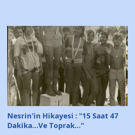
Bursa'da açtığı mağaza ve futbol okullarına tepki gösterdi"
diye başlıyordu yazı , Atatürk stadı önünde yaklaşık 200
taraftarın toplanarak İstanbul takımlarının Futbol okullarını
ve ürünlerini Bursa şehrinde görmek istemediklerini bir
protesto eylemiyle açıkladıklarını bildiriyordu.. Bu grup
adına açıklama yapan şahsı muhterem(!) ''Açık ve net olarak
söylüyoruz. Bu son uyarımızdır. Bunun yanısıra, bu takımlara
ait tanıtıcı ilanların asılmasına izin veren Bursa Büyükşehir
Belediyesi ile mağazaların bulunduğu alışveriş merkezlerini
de kınıyoruz'' diye de eklemiş .. Blogumuzda okuduğum bu
yazının hemen ardından bu habe...
Nesrin'in Hikayesi : "15 Saat 47
Dakika…Ve Toprak…"